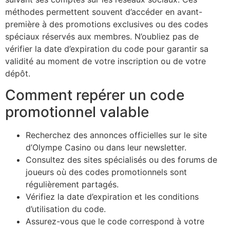
méthodes permettent souvent d’accéder en avant-
première à des promotions exclusives ou des codes
spéciaux réservés aux membres. N’oubliez pas de
vérifier la date d’expiration du code pour garantir sa
validité au moment de votre inscription ou de votre
dépôt.
Comment repérer un code
promotionnel valable
Recherchez des annonces officielles sur le site
d’Olympe Casino ou dans leur newsletter.
Consultez des sites spécialisés ou des forums de
joueurs où des codes promotionnels sont
régulièrement partagés.
Vérifiez la date d’expiration et les conditions
d’utilisation du code.
Assurez-vous que le code correspond à votre