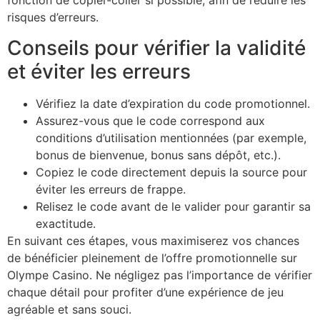
fonction de copier-coller si possible, afin de réduire les
risques d’erreurs.
Conseils pour vérifier la validité
et éviter les erreurs
Vérifiez la date d’expiration du code promotionnel.
Assurez-vous que le code correspond aux
conditions d’utilisation mentionnées (par exemple,
bonus de bienvenue, bonus sans dépôt, etc.).
Copiez le code directement depuis la source pour
éviter les erreurs de frappe.
Relisez le code avant de le valider pour garantir sa
exactitude.
En suivant ces étapes, vous maximiserez vos chances
de bénéficier pleinement de l’offre promotionnelle sur
Olympe Casino. Ne négligez pas l’importance de vérifier
chaque détail pour profiter d’une expérience de jeu
agréable et sans souci.