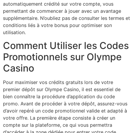
automatiquement crédité sur votre compte, vous
permettant de commencer à jouer avec un avantage
supplémentaire. N’oubliez pas de consulter les termes et
conditions liés à votre bonus pour optimiser son
utilisation.
Comment Utiliser les Codes
Promotionnels sur Olympe
Casino
Pour maximiser vos crédits gratuits lors de votre
premier dépôt sur Olympe Casino, il est essentiel de
bien connaître la procédure d’application du code
promo. Avant de procéder à votre dépôt, assurez-vous
d’avoir repéré un code promotionnel valide et adapté à
votre offre. La première étape consiste à créer un
compte sur la plateforme, ce qui vous permettra
d’accéder à la zone dédiée pour entrer votre code