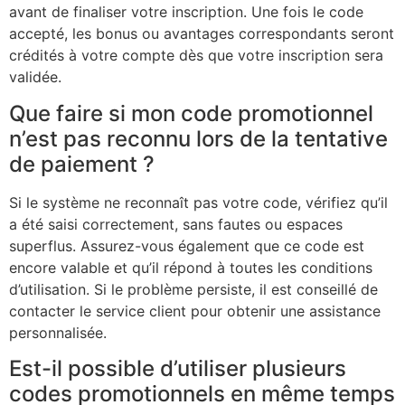
avant de finaliser votre inscription. Une fois le code
accepté, les bonus ou avantages correspondants seront
crédités à votre compte dès que votre inscription sera
validée.
Que faire si mon code promotionnel
n’est pas reconnu lors de la tentative
de paiement ?
Si le système ne reconnaît pas votre code, vérifiez qu’il
a été saisi correctement, sans fautes ou espaces
superflus. Assurez-vous également que ce code est
encore valable et qu’il répond à toutes les conditions
d’utilisation. Si le problème persiste, il est conseillé de
contacter le service client pour obtenir une assistance
personnalisée.
Est-il possible d’utiliser plusieurs
codes promotionnels en même temps