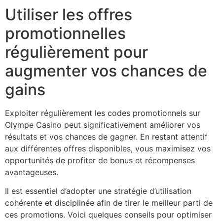
Utiliser les offres
promotionnelles
régulièrement pour
augmenter vos chances de
gains
Exploiter régulièrement les codes promotionnels sur
Olympe Casino peut significativement améliorer vos
résultats et vos chances de gagner. En restant attentif
aux différentes offres disponibles, vous maximisez vos
opportunités de profiter de bonus et récompenses
avantageuses.
Il est essentiel d’adopter une stratégie d’utilisation
cohérente et disciplinée afin de tirer le meilleur parti de
ces promotions. Voici quelques conseils pour optimiser