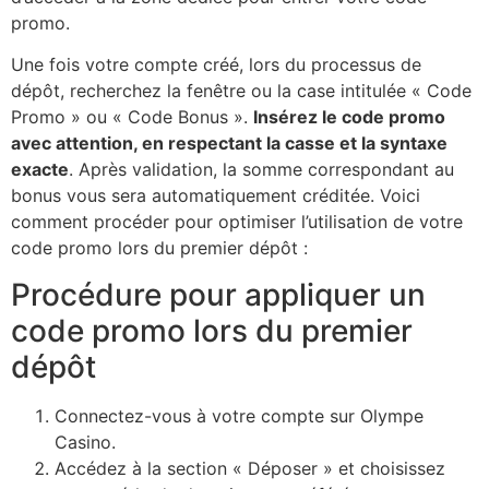
promo.
Une fois votre compte créé, lors du processus de
dépôt, recherchez la fenêtre ou la case intitulée « Code
Promo » ou « Code Bonus ».
Insérez le code promo
avec attention, en respectant la casse et la syntaxe
exacte
. Après validation, la somme correspondant au
bonus vous sera automatiquement créditée. Voici
comment procéder pour optimiser l’utilisation de votre
code promo lors du premier dépôt :
Procédure pour appliquer un
code promo lors du premier
dépôt
Connectez-vous à votre compte sur Olympe
Casino.
Accédez à la section « Déposer » et choisissez