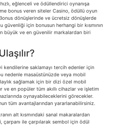
ızlı, eğlenceli ve ödüllendirici oynanışa
me bonus veren siteler Casino, ödüllü oyun
 Bonus dönüşlerinde ve ücretsiz dönüşlerde
cu güvenliği için bonusun herhangi bir kısmının
n büyük ve en güvenilir markalardan biri
laşılır?
yi kendilerine saklamayı tercih edenler için
ve bu nedenle masaüstünüzde veya mobil
aylık sağlamak için bir dizi özel mobil
e en popüler tüm akıllı cihazlar ve işletim
cihazlarında oynayabileceklerini görecekler.
n tüm avantajlarından yararlanabilirsiniz.
kranın alt kısmındaki sanal makaralardan
, çarpanı ile çarpılarak sembol için ödül