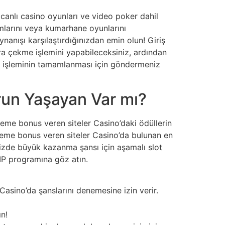
canlı casino oyunları ve video poker dahil
rmlarını veya kumarhane oyunlarını
nanışı karşılaştırdığınızdan emin olun! Giriş
ra çekme işlemini yapabileceksiniz, ardından
kme işleminin tamamlanması için göndermeniz
run Yaşayan Var mı?
e bonus veren siteler Casino’daki ödüllerin
eme bonus veren siteler Casino’da bulunan en
nizde büyük kazanma şansı için aşamalı slot
IP programına göz atın.
asino’da şanslarını denemesine izin verir.
n!