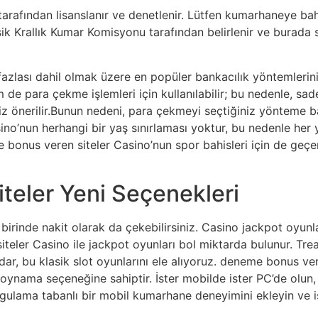
arafından lisanslanır ve denetlenir. Lütfen kumarhaneye 
eşik Krallık Kumar Komisyonu tarafından belirlenir ve burada
zlası dahil olmak üzere en popüler bankacılık yöntemlerini
e para çekme işlemleri için kullanılabilir; bu nedenle, sad
z önerilir.Bunun nedeni, para çekmeyi seçtiğiniz yönteme ba
no’nun herhangi bir yaş sınırlaması yoktur, bu nedenle her
e bonus veren siteler Casino’nun spor bahisleri için de geçer
teler Yeni Seçenekleri
irinde nakit olarak da çekebilirsiniz. Casino jackpot oyunl
teler Casino ile jackpot oyunları bol miktarda bulunur. Tr
ar, bu klasik slot oyunlarını ele alıyoruz. deneme bonus ver
 oynama seçeneğine sahiptir. İster mobilde ister PC’de olun
ygulama tabanlı bir mobil kumarhane deneyimini ekleyin ve i