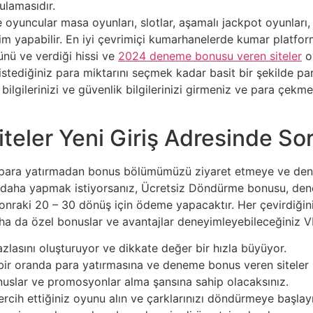
gulamasıdır.
oyuncular masa oyunları, slotlar, aşamalı jackpot oyunları, 
çim yapabilir. En iyi çevrimiçi kumarhanelerde kumar platfo
münü ve verdiği hissi ve
2024 deneme bonusu veren siteler
oy
tediğiniz para miktarını seçmek kadar basit bir şekilde pa
 bilgilerinizi ve güvenlik bilgilerinizi girmeniz ve para çe
teler Yeni Giriş Adresinde So
para yatırmadan bonus bölümümüzü ziyaret etmeye ve denem
ş daha yapmak istiyorsanız, Ücretsiz Döndürme bonusu, den
sonraki 20 – 30 dönüş için ödeme yapacaktır. Her çevirdiği
aha da özel bonuslar ve avantajlar deneyimleyebileceğiniz V
zlasını oluşturuyor ve dikkate değer bir hızla büyüyor.
ir oranda para yatırmasına ve deneme bonus veren siteler C
nuslar ve promosyonlar alma şansına sahip olacaksınız.
cih ettiğiniz oyunu alın ve çarklarınızı döndürmeye başlayı