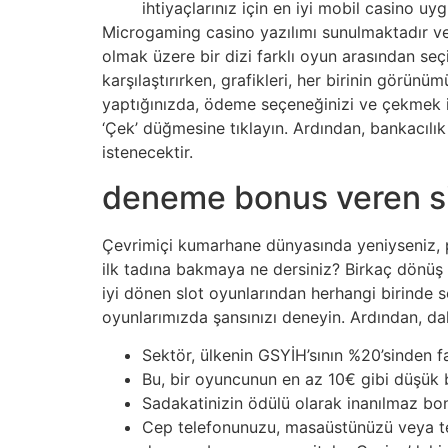
ihtiyaçlarınız için en iyi mobil casino uy
Microgaming casino yazılımı sunulmaktadır ve 
olmak üzere bir dizi farklı oyun arasından se
karşılaştırırken, grafikleri, her birinin görünü
yaptığınızda, ödeme seçeneğinizi ve çekmek is
‘Çek’ düğmesine tıklayın. Ardından, bankacılık
istenecektir.
deneme bonus veren si
Çevrimiçi kumarhane dünyasında yeniyseniz, 
ilk tadına bakmaya ne dersiniz? Birkaç dönü
iyi dönen slot oyunlarından herhangi birinde 
oyunlarımızda şansınızı deneyin. Ardından, d
Sektör, ülkenin GSYİH’sının %20’sinden fa
Bu, bir oyuncunun en az 10€ gibi düşük b
Sadakatinizin ödülü olarak inanılmaz bo
Cep telefonunuzu, masaüstünüzü veya ter