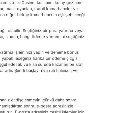
ren siteler Casino, kullanımı kolay gezinme
tlar, masa oyunları, mobil kumarhaneler ve
arına diğer birkaç kumarhanenin eşleşebileceği
lı olabilir. Seçtiğiniz bir para yatırma veya
 açısından, hangi ödeme yöntemini seçtiğiniz
yatırma işleminizi yapın ve deneme bonus
m yapabileceğiniz harika bir ödeme çizgisi
meşgul edecek ve kısa sürede kazanan bir slot
radır. Şimdi başlayın ve ruh halinizin ve
zsanız endişelenmeyin, çünkü daha sonra
amamladıktan sonra, e-posta adresinizle
turun. E-posta adresiniz çeşitli işlemler için