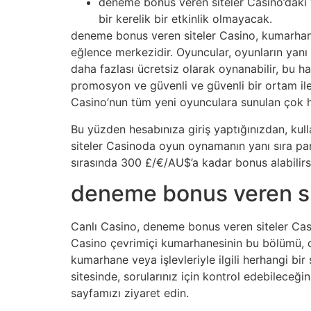
deneme bonus veren siteler Casino’daki y
bir kerelik bir etkinlik olmayacak.
deneme bonus veren siteler Casino, kumarhane 
eğlence merkezidir. Oyuncular, oyunların yanı s
daha fazlası ücretsiz olarak oynanabilir, bu 
promosyon ve güvenli ve güvenli bir ortam il
Casino’nun tüm yeni oyunculara sunulan çok h
Bu yüzden hesabınıza giriş yaptığınızdan, kul
siteler Casinoda oyun oynamanın yanı sıra para
sırasında 300 £/€/AU$’a kadar bonus alabilirs
deneme bonus veren si
Canlı Casino, deneme bonus veren siteler Casi
Casino çevrimiçi kumarhanesinin bu bölümü, ca
kumarhane veya işlevleriyle ilgili herhangi b
sitesinde, sorularınız için kontrol edebileceğ
sayfamızı ziyaret edin.