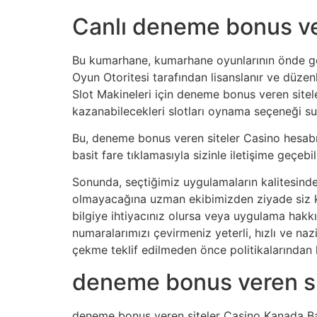
Canlı deneme bonus ver
Bu kumarhane, kumarhane oyunlarının önde gelen
Oyun Otoritesi tarafından lisanslanır ve düze
Slot Makineleri için deneme bonus veren sitel
kazanabilecekleri slotları oynama seçeneği su
Bu, deneme bonus veren siteler Casino hesabı
basit fare tıklamasıyla sizinle iletişime geçeb
Sonunda, seçtiğimiz uygulamaların kalitesind
olmayacağına uzman ekibimizden ziyade siz k
bilgiye ihtiyacınız olursa veya uygulama hakkı
numaralarımızı çevirmeniz yeterli, hızlı ve naz
çekme teklif edilmeden önce politikalarından 
deneme bonus veren sit
deneme bonus veren siteler Casino Kanada Baki