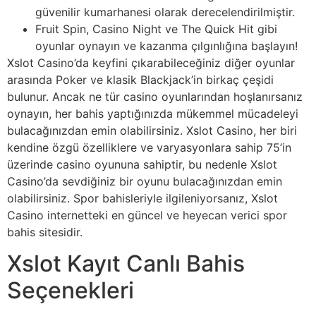
güvenilir kumarhanesi olarak derecelendirilmiştir.
Fruit Spin, Casino Night ve The Quick Hit gibi
oyunlar oynayın ve kazanma çılgınlığına başlayın!
Xslot Casino’da keyfini çıkarabileceğiniz diğer oyunlar
arasında Poker ve klasik Blackjack’in birkaç çeşidi
bulunur. Ancak ne tür casino oyunlarından hoşlanırsanız
oynayın, her bahis yaptığınızda mükemmel mücadeleyi
bulacağınızdan emin olabilirsiniz. Xslot Casino, her biri
kendine özgü özelliklere ve varyasyonlara sahip 75’in
üzerinde casino oyununa sahiptir, bu nedenle Xslot
Casino’da sevdiğiniz bir oyunu bulacağınızdan emin
olabilirsiniz. Spor bahisleriyle ilgileniyorsanız, Xslot
Casino internetteki en güncel ve heyecan verici spor
bahis sitesidir.
Xslot Kayıt Canlı Bahis
Seçenekleri