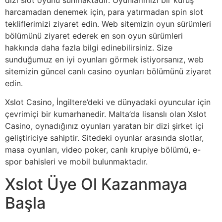
harcamadan denemek için, para yatırmadan spin slot
tekliflerimizi ziyaret edin. Web sitemizin oyun sürümleri
bölümünü ziyaret ederek en son oyun sürümleri
hakkında daha fazla bilgi edinebilirsiniz. Size
sunduğumuz en iyi oyunları görmek istiyorsanız, web
sitemizin güncel canlı casino oyunları bölümünü ziyaret
edin.
Xslot Casino, İngiltere’deki ve dünyadaki oyuncular için
çevrimiçi bir kumarhanedir. Malta’da lisanslı olan Xslot
Casino, oynadığınız oyunları yaratan bir dizi şirket içi
geliştiriciye sahiptir. Sitedeki oyunlar arasında slotlar,
masa oyunları, video poker, canlı krupiye bölümü, e-
spor bahisleri ve mobil bulunmaktadır.
Xslot Üye Ol Kazanmaya
Başla