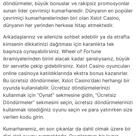
döndürmeler, büyük bonuslar ve rakipsiz promosyonlar
sunan lider çevrimiçi kumarhanedir. Dünyanın en popüler
çevrimiçi kumarhanelerinden biri olan Xslot Casino,
dünyanın her yerinden herkese hitap etmektedir.
Arkadaşlarınız ve ailenizle sohbet edebilir ya da etrafta
kimsenin dikkatinizi dağıtması için karanlıkta tek
başınıza oynayabilirsiniz. Wheel of Fortune
ikramiyelerinden birini alacak kadar şanslıysanız, büyük
bir servetle çekip gidebilirsiniz. Xslot Casino oyuncuları
online casinoya katıldıklarında ekstra bonus kazanırlar.
Bu ücretsiz döndürmeler, Xslot Casino’daki herhangi bir
oyunda kullanılabilir. Ücretsiz döndürmelerinizi
kullanmak için “Oynat” sekmesine gidin, “Ücretsiz
Döndürmeler” sekmesini seçin, ücretsiz döndürmelerinizi
kullanmak istediğiniz oyunu seçin ve para yatırırken size
verilen kodu girin.
Kumarhanemiz, en son çıkanlar da dahil olmak üzere bir
dizi slot oyunu sunmaktadır. Oyunlarımızı bir kuruş