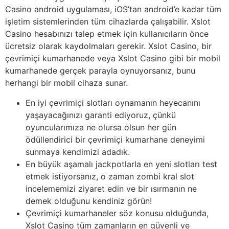
Casino android uygulaması, iOS’tan android’e kadar tüm
işletim sistemlerinden tüm cihazlarda çalışabilir. Xslot
Casino hesabınızı talep etmek için kullanıcıların önce
ücretsiz olarak kaydolmaları gerekir. Xslot Casino, bir
çevrimiçi kumarhanede veya Xslot Casino gibi bir mobil
kumarhanede gerçek parayla oynuyorsanız, bunu
herhangi bir mobil cihaza sunar.
En iyi çevrimiçi slotları oynamanın heyecanını
yaşayacağınızı garanti ediyoruz, çünkü
oyuncularımıza ne olursa olsun her gün
ödüllendirici bir çevrimiçi kumarhane deneyimi
sunmaya kendimizi adadık.
En büyük aşamalı jackpotlarla en yeni slotları test
etmek istiyorsanız, o zaman zombi kral slot
incelememizi ziyaret edin ve bir ısırmanın ne
demek olduğunu kendiniz görün!
Çevrimiçi kumarhaneler söz konusu olduğunda,
Xslot Casino tüm zamanların en güvenli ve