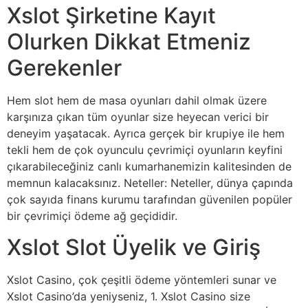
Xslot Şirketine Kayıt
Olurken Dikkat Etmeniz
Gerekenler
Hem slot hem de masa oyunları dahil olmak üzere
karşınıza çıkan tüm oyunlar size heyecan verici bir
deneyim yaşatacak. Ayrıca gerçek bir krupiye ile hem
tekli hem de çok oyunculu çevrimiçi oyunların keyfini
çıkarabileceğiniz canlı kumarhanemizin kalitesinden de
memnun kalacaksınız. Neteller: Neteller, dünya çapında
çok sayıda finans kurumu tarafından güvenilen popüler
bir çevrimiçi ödeme ağ geçididir.
Xslot Slot Üyelik ve Giriş
Xslot Casino, çok çeşitli ödeme yöntemleri sunar ve
Xslot Casino’da yeniyseniz, 1. Xslot Casino size