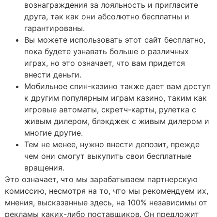
вознаграждения за лояльность и пригласите
друга, так как они абсолютно бесплатны и
гарантированы.
Вы можете использовать этот сайт бесплатно,
пока будете узнавать больше о различных
играх, но это означает, что вам придется
внести деньги.
Мобильное спин-казино также дает вам доступ
к другим популярным играм казино, таким как
игровые автоматы, скретч-карты, рулетка с
живым дилером, блэкджек с живым дилером и
многие другие.
Тем не менее, нужно внести депозит, прежде
чем они смогут выкупить свои бесплатные
вращения.
Это означает, что мы зарабатываем партнерскую
комиссию, несмотря на то, что мы рекомендуем их,
мнения, высказанные здесь, на 100% независимы от
рекламы каких-либо поставщиков. Он предложит