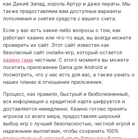
как Дикий Запад, король Артур и даже пираты. Мы
также предоставляем вам доступные варианты
пополнения и снятия средств с вашего счета.
Если у вас есть какие-либо вопросы о том, как
работает казино или что-то еще, вы всегда можете
проверить их сайт. Этот сайт известен как
безопасный сайт онлайн-игр, который остается
казино гама
честным. С этого момента вы можете
посетить приложение Gama для Android и
посмотреть, что у нас есть для вас, а также узнать о
наших планах в отношении приложения.
Процесс, как правило, быстрый и безболезненный,
вся информация о кредитной карте шифруется и
доставляется немедленно. Казино готово принять
игроков со всего мира, предоставляя широкий
выбор игр с лучшей безопасностью, честной игрой и
надежными выплатами, чтобы сохранить 100%