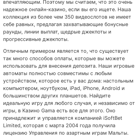
впечатляющим. Поэтому мы считаем, что это очень
надежное онлайн-казино, если вы его ищете. Наша
коллекция из более чем 350 видеослотов не имеет
себе равных, предлагая захватывающие бонусные
раунды, линии выплат, щедрые джекпоты и
прогрессивные джекпоты.
Отличным примером является то, что существует
так много способов оплаты, которые вы можете
использовать для внесения депозита. Наши игровые
автоматы полностью совместимы с любым
устройством, которое есть у вас дома: настольным
компьютером, ноутбуком, iPad, iPhone, Android и
большинством других планшетов. Найдите
идеальную игру для любого случая, и независимо от
игры, в Казино Gama есть все для этого. Оно
принадлежит и управляется компанией iSoftBet
Limited, которая с марта 2004 года получила
лицензию Управления по азартным играм Мальты.