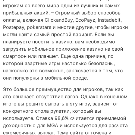
игрокам со всего мира одни из лучших и самых
прибыльных акций. – Огромный выбор способов
оплаты, включая ClickandBuy, EcoPayz, Instadebit,
Postepay, pokerstars и многие другие, чтобы игроки
могли найти самый простой вариант. Если вы
планируете посетить казино, вам необходимо
загрузить мобильное приложение казино на свой
смартфон или планшет. Еще одна причина, по
которой азартные игры настолько безопасны,
насколько это возможно, заключается в том, что
они популярны в мобильной среде.
Это большое преимущество для игроков, так как
это означает отсутствие лагов. Однако в конечном
итоге вы решите сыграть в эту игру, зависит от
конкретного стола рулетки, который вы
используете. Ставка 98,6% считается приемлемой
доходностью для MGA и используется для расчета
ежемесячных выплат. Тема сайта отточена и