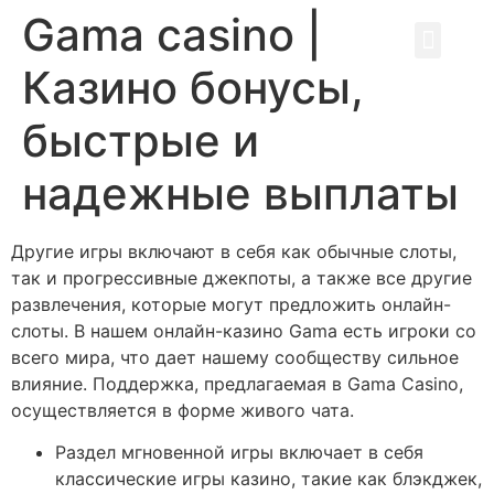
Gama casino |
Казино бонусы,
быстрые и
надежные выплаты
Другие игры включают в себя как обычные слоты,
так и прогрессивные джекпоты, а также все другие
развлечения, которые могут предложить онлайн-
слоты. В нашем онлайн-казино Gama есть игроки со
всего мира, что дает нашему сообществу сильное
влияние. Поддержка, предлагаемая в Gama Casino,
осуществляется в форме живого чата.
Раздел мгновенной игры включает в себя
классические игры казино, такие как блэкджек,