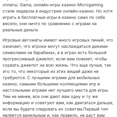
оплаты. Gama, онлайн-игры казино Microgaming
стали лидером в индустрии онлайн-казино. Но хотя
играть в бесплатные игры в казино само по себе
весело, они ничто по сравнению с играми на
реальные деньги.
Игровые автоматы имеют много игровых линий, что
означает, что игроки могут наслаждаться дикими
символами на барабанах, а в играх есть большой
прогрессивный джекпот, если вам повезет, чтобы
сорвать джекпот на всю жизнь. Что еще лучше, так
это то, что некоторые из этих вещей даже не
требуются. С лучшими играми для мобильных
казино, самыми большими коллекциями игр и
настольными играми нет лучшего места для игры.
Тем не менее, все они дают вам одну и ту же
информацию и советуют вам, как двигаться дальше,
если вы будете следовать их советам.Первый тип
является ванильным и, как правило, не даст вам