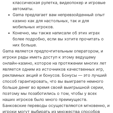
классическая рулетка, видеопокер и игровые
автоматы.
Gama предлагает вам непревзойденный опыт
казино как для настольных, так и для
мобильных игроков.
Конечно, мы также написали об этих играх
более подробно, если вы хотите прочитать о
них больше.
Gama является предпочтительным оператором, и
игроки рады иметь доступ к этому ведущему
онлайн-казино, которое на протяжении многих лет
является одним из источников качественных игр,
рекламных акций и бонусов. Бонусы — это лучший
способ гарантировать, что вы выиграете немного
больше денег во время своей выигрышной серии,
поэтому мы позаботились о том, чтобы у всех
наших игроков было много преимуществ.
Банковские переводы осуществляются мгновенно, и
игроки могут выбирать из множества способов