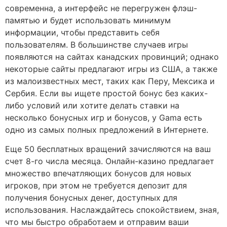
современна, а интерфейс не перегружен флэш-
памятью и будет использовать минимум
информации, чтобы представить себя
пользователям. В большинстве случаев игры
появляются на сайтах канадских провинций; однако
некоторые сайты предлагают игры из США, а также
из малоизвестных мест, таких как Перу, Мексика и
Сербия. Если вы ищете простой бонус без каких-
либо условий или хотите делать ставки на
несколько бонусных игр и бонусов, у Gama есть
одно из самых полных предложений в Интернете.
Еще 50 бесплатных вращений зачисляются на ваш
счет 8-го числа месяца. Онлайн-казино предлагает
множество впечатляющих бонусов для новых
игроков, при этом не требуется депозит для
получения бонусных денег, доступных для
использования. Наслаждайтесь спокойствием, зная,
что мы быстро обработаем и отправим ваши