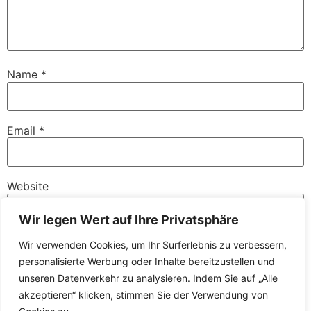
Name
*
Email
*
Website
Wir legen Wert auf Ihre Privatsphäre
Wir verwenden Cookies, um Ihr Surferlebnis zu verbessern,
Save my name, email, and website in this browser for
personalisierte Werbung oder Inhalte bereitzustellen und
the next time I comment.
unseren Datenverkehr zu analysieren. Indem Sie auf „Alle
akzeptieren“ klicken, stimmen Sie der Verwendung von