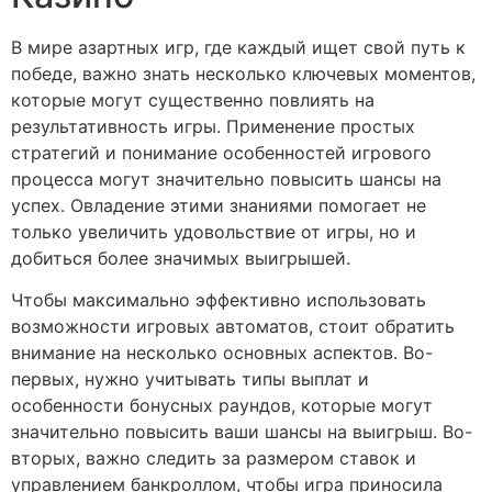
В мире азартных игр, где каждый ищет свой путь к
победе, важно знать несколько ключевых моментов,
которые могут существенно повлиять на
результативность игры. Применение простых
стратегий и понимание особенностей игрового
процесса могут значительно повысить шансы на
успех. Овладение этими знаниями помогает не
только увеличить удовольствие от игры, но и
добиться более значимых выигрышей.
Чтобы максимально эффективно использовать
возможности игровых автоматов, стоит обратить
внимание на несколько основных аспектов. Во-
первых, нужно учитывать типы выплат и
особенности бонусных раундов, которые могут
значительно повысить ваши шансы на выигрыш. Во-
вторых, важно следить за размером ставок и
управлением банкроллом, чтобы игра приносила