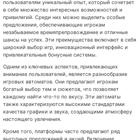
пользователям уникальный опыт, который сочетает
в себе множество интересных возможностей и
привилегий. Среди них можно выделить особые
предложения, обеспечивающие игрокам
незабываемое времяпрепровождение и отличные
шансы на успех. Эти преимущества включают в себя
широкий выбор игр, инновационный интерфейс и
привлекательные бонусные системы.
Одним из ключевых аспектов, привлекающих
внимание пользователей, является разнообразие
игровых автоматов. Они предлагают игрокам
богатый выбор тем и сюжетов, что позволяет
каждому найти что-то по вкусу. Эти автоматы
также характеризуются высокими стандартами
качества графики и звука, создающими атмосферу
настоящего увлечения.
Кроме того, платформы часто предлагают ряд
выгодных предложений и акций. Включение