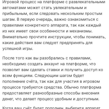
Игровой процесс на платформе с развлекательными
автоматами может стать увлекательным и
прибыльным, если следовать нескольким простым
шагам. В первую очередь, важно ознакомиться с
правилами конкретного аппарата, так как каждый
из них имеет свои особенности и механизмы.
Внимательно прочтите инструкции, чтобы понимать,
какие действия вам следует предпринять для
успешной игры.
После того как вы разобрались с правилами,
необходимо создать аккаунт на платформе, что
позволит вам сделать ставки и получить доступ ко
всем функциям. Следующим шагом будет
пополнение счёта, так как для участия в игровом
процессе требуются средства. Обычно платформа
предоставляет разнообразные способы внесения
денег, что делает процесс удобным и доступным.
Когда ваш счёт будет пополнен, выберите аппарат,