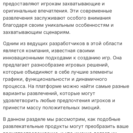
предоставляют игрокам захватывающие и
оригинальные впечатления. Эти современные
развлечения заслуживают особого внимания
благодаря своим уникальным особенностям и
захватывающим сценариям.
Одним из ведущих разработчиков в этой области
является компания, известная своими
инновационными подходами к созданию игр. Она
предлагает разнообразие игровых решений,
которые объединяют в себе лучшие элементы
графики, функциональности и динамичного
процесса. На платформе можно найти самые разные
варианты развлечений, которые могут
удовлетворить любые предпочтения игроков и
принести массу положительных эмоций.
В данном разделе мы рассмотрим, как подобные
развлекательные продукты могут преобразить ваше