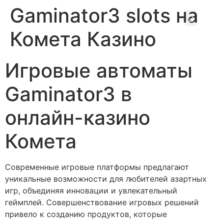
Gaminator3 slots на
Комета Казино
Игровые автоматы
Gaminator3 в
онлайн-казино
Комета
Современные игровые платформы предлагают
уникальные возможности для любителей азартных
игр, объединяя инновации и увлекательный
геймплей. Совершенствование игровых решений
привело к созданию продуктов, которые