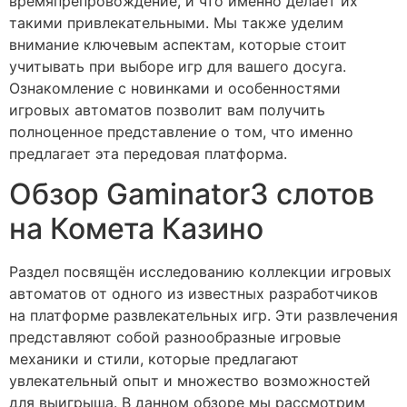
времяпрепровождение, и что именно делает их
такими привлекательными. Мы также уделим
внимание ключевым аспектам, которые стоит
учитывать при выборе игр для вашего досуга.
Ознакомление с новинками и особенностями
игровых автоматов позволит вам получить
полноценное представление о том, что именно
предлагает эта передовая платформа.
Обзор Gaminator3 слотов
на Комета Казино
Раздел посвящён исследованию коллекции игровых
автоматов от одного из известных разработчиков
на платформе развлекательных игр. Эти развлечения
представляют собой разнообразные игровые
механики и стили, которые предлагают
увлекательный опыт и множество возможностей
для выигрыша. В данном обзоре мы рассмотрим