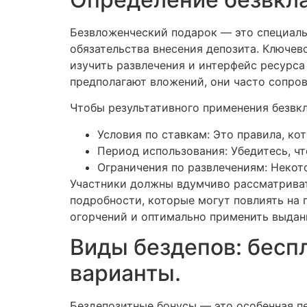
Безвложенческий подарок — это специаль
обязательства внесения депозита. Ключев
изучить развлечения и интерфейс ресурса
предполагают вложений, они часто сопро
Чтобы результативного применения безвк
Условия по ставкам: Это правила, к
Период использования: Убедитесь, чт
Ограничения по развлечениям: Некот
Участники должны вдумчиво рассматривать
подробности, которые могут повлиять на 
огорчений и оптимально применить выдан
Виды бездепов: беспл
варианты.
Бездепозитные бонусы — это особенная пе