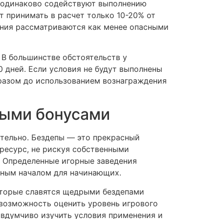
ot одинаково содействуют выполнению
т принимать в расчет только 10-20% от
дения рассматриваются как менее опасными
В большинстве обстоятельств у
0 дней. Если условия не будут выполнены
бразом до использованием вознаграждения
ными бонусами
ательно. Бездепы — это прекрасный
 ресурс, не рискуя собственными
. Определенные игорные заведения
сным началом для начинающих.
которые славятся щедрыми бездепами
 возможность оценить уровень игрового
 вдумчиво изучить условия применения и