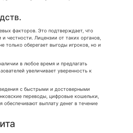
дств.
чевых факторов. Это подтверждает, что
 и честности. Лицензии от таких органов,
е только оберегает выгоды игроков, но и
аличии в любое время и предлагать
ьзователей увеличивает уверенность к
аведения с быстрыми и достоверными
анковские переводы, цифровые кошельки,
 обеспечивают выплату денег в течение
ита