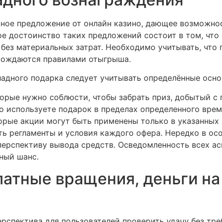
ное предложение от онлайн казино, дающее возможнос
ое достоинство таких предложений состоит в том, чт
 без материальных затрат. Необходимо учитывать, что 
вождаются правилами отыгрыша.
ладного подарка следует учитывать определённые осно
оторые нужно соблюсти, чтобы забрать приз, добытый с
о используете подарок в пределах определенного врем
орые акции могут быть применены только в указанных 
 регламенты и условия каждого офера. Нередко в осо
перспективу вывода средств. Осведомленность всех а
ный шанс.
атные вращения, деньги на
рспектива для пользователей проверить удачу без тре