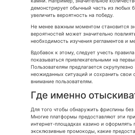
камни. Например, значительное количеств
демонстрирует обычный часть из любых бе
увеличить вероятность на победу.
Не менее важным моментом становится зна
вероятностей может значительно повлиять
необходимость изучения регламентов и м
Вдобавок к этому, следует учесть правил
показываться привлекательными на первый
Пользователям предлагается скрупулезно 
неожиданных ситуаций и сохранить свои 
внимание пользователям.
Где именно отыскива
Для того чтобы обнаружить фриспины без
Многие платформы предоставляют эти при
интернет-площадках казино и оформлять 
эксклюзивные промокоды, какие предоста