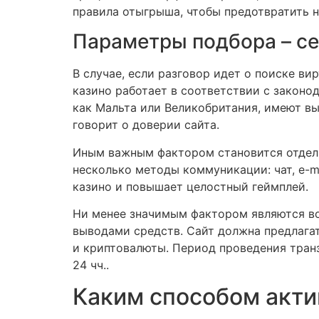
правила отыгрыша, чтобы предотвратить 
Параметры подбора – се
В случае, если разговор идет о поиске в
казино работает в соответствии с законо
как Мальта или Великобритания, имеют вы
говорит о доверии сайта.
Иным важным фактором становится отдел 
несколько методы коммуникации: чат, e-m
казино и повышает целостный геймплей.
Ни менее значимым фактором являются во
выводами средств. Сайт должна предлага
и криптовалюты. Период проведения тран
24 чч..
Каким способом акти