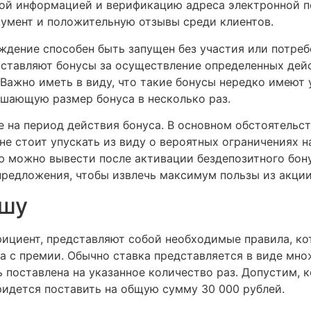
й информацией и верификацию адреса электронной по
кумент и положительную отзывы среди клиентов.
ждение способен быть запущен без участия или потреб
ставляют бонусы за осуществление определенных дейст
 Важно иметь в виду, что такие бонусы нередко имею
ышающую размер бонуса в несколько раз.
 на период действия бонуса. В основном обстоятельст
е стоит упускать из виду о вероятных ограничениях н
 можно вывести после активации бездепозитного бону
редложения, чтобы извлечь максимум пользы из акции
ышу
фициент, представляют собой необходимые правила, к
 с премии. Обычно ставка представляется в виде множ
 поставлена на указанное количество раз. Допустим, к
ридется поставить на общую сумму 30 000 рублей.