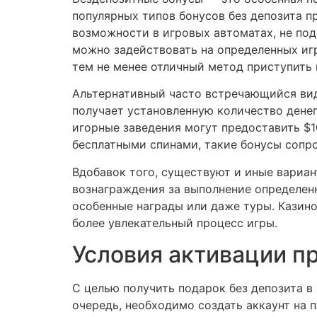
популярных типов бонусов без депозита 
возможности в игровых автоматах, не под
можно задействовать на определенных игр
тем не менее отличный метод приступить 
Альтернативный часто встречающийся вид 
получает установленную количество дене
игорные заведения могут предоставить $10
бесплатными спинами, такие бонусы сопр
Вдобавок того, существуют и иные вариан
вознаграждения за выполнение определенн
особенные награды или даже туры. Казино
более увлекательный процесс игры.
Условия активации п
С целью получить подарок без депозита 
очередь, необходимо создать аккаунт на 