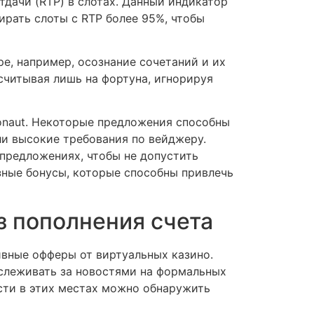
дачи (RTP) в слотах. Данный индикатор
ирать слоты с RTP более 95%, чтобы
е, например, осознание сочетаний и их
считывая лишь на фортуна, игнорируя
ronaut. Некоторые предложения способны
ли высокие требования по вейджеру.
 предложениях, чтобы не допустить
зные бонусы, которые способны привлечь
з пополнения счета
ивные офферы от виртуальных казино.
тслеживать за новостями на формальных
сти в этих местах можно обнаружить