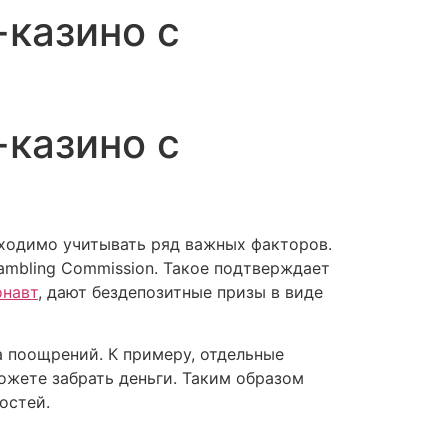
OME
LEISTUNGEN
ÜBER UNS
KONTAKT
-казино с
-казино с
бходимо учитывать ряд важных факторов.
Gambling Commission. Такое подтверждает
онавт
, дают бездепозитные призы в виде
 поощрений. К примеру, отдельные
ожете забрать деньги. Таким образом
остей.