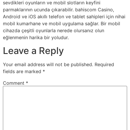
sevdikleri oyunların ve mobil slotların keyfini
parmaklarının ucunda çıkarabilir. bahiscom Casino,
Android ve iOS akıllı telefon ve tablet sahipleri için nihai
mobil kumarhane ve mobil uygulama sağlar. Bir mobil
cihazda çeşitli oyunlarla nerede olursanız olun
eğlenmenin harika bir yoludur.
Leave a Reply
Your email address will not be published.
Required
fields are marked
*
Comment
*