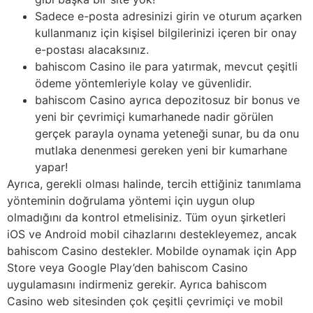
Sadece e-posta adresinizi girin ve oturum açarken
kullanmanız için kişisel bilgilerinizi içeren bir onay
e-postası alacaksınız.
bahiscom Casino ile para yatırmak, mevcut çeşitli
ödeme yöntemleriyle kolay ve güvenlidir.
bahiscom Casino ayrıca depozitosuz bir bonus ve
yeni bir çevrimiçi kumarhanede nadir görülen
gerçek parayla oynama yeteneği sunar, bu da onu
mutlaka denenmesi gereken yeni bir kumarhane
yapar!
Ayrıca, gerekli olması halinde, tercih ettiğiniz tanımlama
yönteminin doğrulama yöntemi için uygun olup
olmadığını da kontrol etmelisiniz. Tüm oyun şirketleri
iOS ve Android mobil cihazlarını destekleyemez, ancak
bahiscom Casino destekler. Mobilde oynamak için App
Store veya Google Play’den bahiscom Casino
uygulamasını indirmeniz gerekir. Ayrıca bahiscom
Casino web sitesinden çok çeşitli çevrimiçi ve mobil