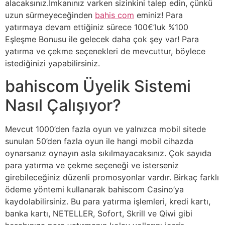
alacaksınız.İmkanınız varken sizinkini talep edin, çünkü
uzun sürmeyeceğinden
bahis com
eminiz! Para
yatırmaya devam ettiğiniz sürece 100€’luk %100
Eşleşme Bonusu ile gelecek daha çok şey var! Para
yatırma ve çekme seçenekleri de mevcuttur, böylece
istediğinizi yapabilirsiniz.
bahiscom Üyelik Sistemi
Nasıl Çalışıyor?
Mevcut 1000’den fazla oyun ve yalnızca mobil sitede
sunulan 50’den fazla oyun ile hangi mobil cihazda
oynarsanız oynayın asla sıkılmayacaksınız. Çok sayıda
para yatırma ve çekme seçeneği ve isterseniz
girebileceğiniz düzenli promosyonlar vardır. Birkaç farklı
ödeme yöntemi kullanarak bahiscom Casino’ya
kaydolabilirsiniz. Bu para yatırma işlemleri, kredi kartı,
banka kartı, NETELLER, Sofort, Skrill ve Qiwi gibi