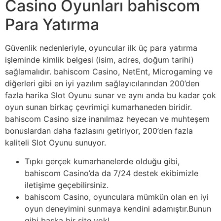
Casino Oyunları bahiscom
Para Yatırma
Güvenlik nedenleriyle, oyuncular ilk üç para yatırma
işleminde kimlik belgesi (isim, adres, doğum tarihi)
sağlamalıdır. bahiscom Casino, NetEnt, Microgaming ve
diğerleri gibi en iyi yazılım sağlayıcılarından 200’den
fazla harika Slot Oyunu sunar ve aynı anda bu kadar çok
oyun sunan birkaç çevrimiçi kumarhaneden biridir.
bahiscom Casino size inanılmaz heyecan ve muhteşem
bonuslardan daha fazlasını getiriyor, 200’den fazla
kaliteli Slot Oyunu sunuyor.
Tıpkı gerçek kumarhanelerde olduğu gibi,
bahiscom Casino’da da 7/24 destek ekibimizle
iletişime geçebilirsiniz.
bahiscom Casino, oyunculara mümkün olan en iyi
oyun deneyimini sunmaya kendini adamıştır.Bunun
gibi başka bir site yok!