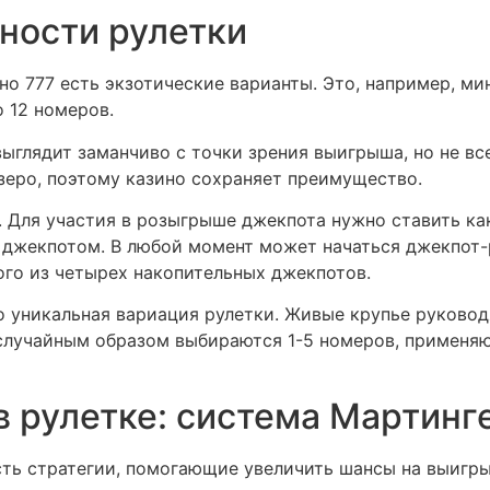
ности рулетки
но 777 есть экзотические варианты. Это, например, м
о 12 номеров.
выглядит заманчиво с точки зрения выигрыша, но не все
 зеро, поэтому казино сохраняет преимущество.
 Для участия в розыгрыше джекпота нужно ставить как
 джекпотом. В любой момент может начаться джекпот-р
ого из четырех накопительных джекпотов.
– это уникальная вариация рулетки. Живые крупье руков
го случайным образом выбираются 1-5 номеров, примен
в рулетке: система Мартинг
есть стратегии, помогающие увеличить шансы на выигр