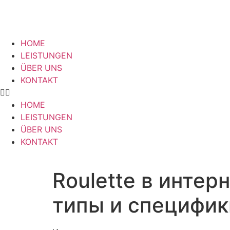
HOME
LEISTUNGEN
ÜBER UNS
KONTAKT
HOME
LEISTUNGEN
ÜBER UNS
KONTAKT
Roulette в интер
типы и специфик