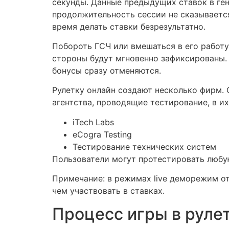
секунды. Данные предыдущих ставок в ген
продолжительность сессии не сказывается
время делать ставки безрезультатно.
Побороть ГСЧ или вмешаться в его работ
стороны будут мгновенно зафиксированы.
бонусы сразу отменяются.
Рулетку онлайн создают несколько фирм
агентства, проводящие тестирование, в их
iTech Labs
eCogra Testing
Тестирование технических систем
Пользователи могут протестировать любую
Примечание: в режимах live деморежим от
чем участвовать в ставках.
Процесс игры в руле