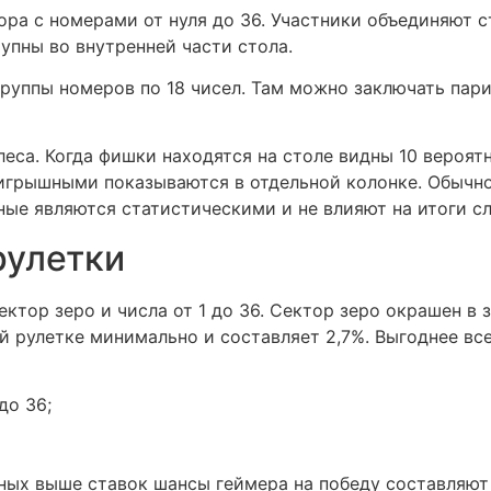
ора с номерами от нуля до 36. Участники объединяют 
упны во внутренней части стола.
руппы номеров по 18 чисел. Там можно заключать пари,
леса. Когда фишки находятся на столе видны 10 вероя
ыигрышными показываются в отдельной колонке. Обычно
ные являются статистическими и не влияют на итоги 
рулетки
ектор зеро и числа от 1 до 36. Сектор зеро окрашен в
й рулетке минимально и составляет 2,7%. Выгоднее все
до 36;
ных выше ставок шансы геймера на победу составляют 