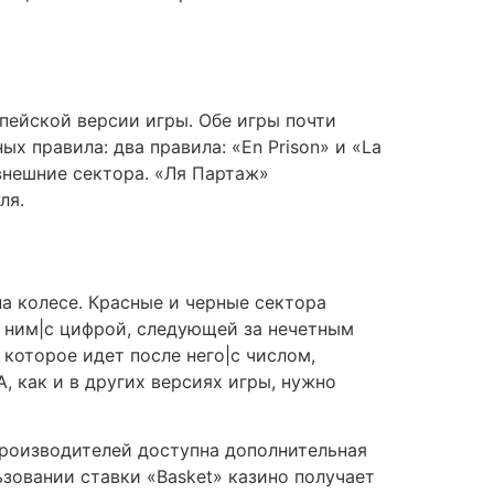
опейской версии игры. Обе игры почти
х правила: два правила: «En Prison» и «La
 внешние сектора. «Ля Партаж»
ля.
а колесе. Красные и черные сектора
а ним|с цифрой, следующей за нечетным
которое идет после него|с числом,
, как и в других версиях игры, нужно
производителей доступна дополнительная
льзовании ставки «Basket» казино получает