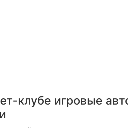
нет-клубе игровые авт
и