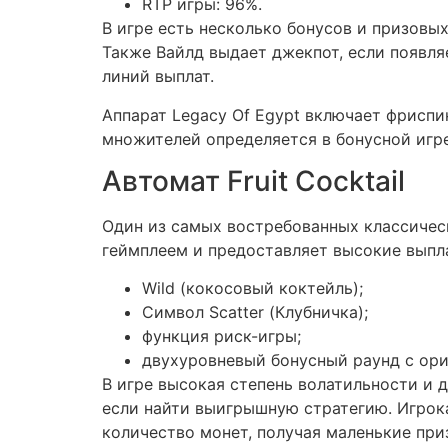
RTP игры: 96%.
В игре есть несколько бонусов и призовы
Также Вайлд выдает джекпот, если появля
линий выплат.
Аппарат Legacy Of Egypt включает фрисп
множителей определяется в бонусной игр
Автомат Fruit Cocktail
Один из самых востребованных классичес
геймплеем и предоставляет высокие выпла
Wild (кокосовый коктейль);
Символ Scatter (Клубничка);
функция риск-игры;
двухуровневый бонусный раунд с ор
В игре высокая степень волатильности и д
если найти выигрышную стратегию. Игрока
количество монет, получая маленькие при