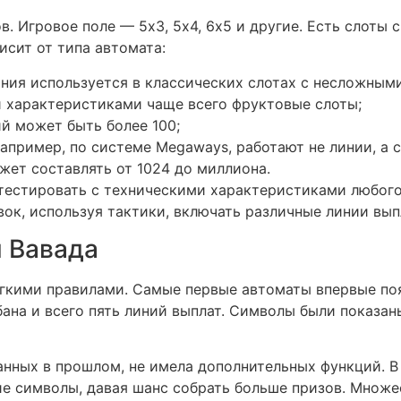
. Игровое поле — 5х3, 5х4, 6х5 и другие. Есть слоты 
исит от типа автомата:
иния используется в классических слотах с несложным
и характеристиками чаще всего фруктовые слоты;
й может быть более 100;
например, по системе Megaways, работают не линии, а 
ет составлять от 1024 до миллиона.
естировать с техническими характеристиками любого 
вок, используя тактики, включать различные линии вып
 Вавада
егкими правилами. Самые первые автоматы впервые поя
бана и всего пять линий выплат. Символы были показа
анных в прошлом, не имела дополнительных функций. В
е символы, давая шанс собрать больше призов. Множе