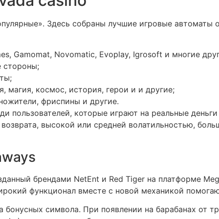
vada casino
опулярные». Здесь собраны лучшие игровые автоматы 
s, Gamomat, Novomatic, Evoplay, Igrosoft и многие друг
е стороны;
ты;
, магия, космос, история, герои и и другие;
 множители, фриспины и другие.
и пользователей, которые играют на реальные деньги 
возврата, высокой или средней волатильностью, бол
aways
зданный брендами NetEnt и Red Tiger на платформе Meg
 Широкий функционал вместе с новой механикой помога
а бонусных символа. При появлении на барабанах от тр