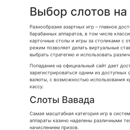
Выбор слотов на
Разнообразие азартных игр – главное дос
барабанных аппаратов, в том числе класс
карточные столы и игры за столиками с о
режим позволяет делать виртуальные став
выбрать стратегию и использовать различ
Попадание на официальный сайт дает дост
зарегистрироваться одним из доступных с
валюты, с возможностью использования к
кассу.
Слоты Вавада
Самая масштабная категория игр в систем
аппараты казино наделены различными те
начислением призов.