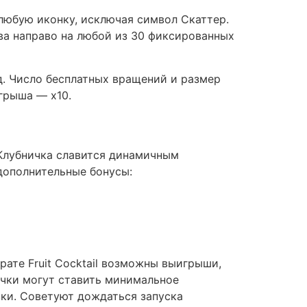
любую иконку, исключая символ Скаттер.
ва направо на любой из 30 фиксированных
. Число бесплатных вращений и размер
грыша — х10.
Клубничка славится динамичным
дополнительные бонусы:
рате Fruit Cocktail возможны выигрыши,
ички могут ставить минимальное
вки. Советуют дождаться запуска