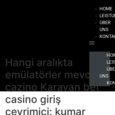
HOME
LEIST
ÜBER
UNS
KONTA
HO
Hangi aralıkta
LEI
ÜB
emülatörler mevcut
UNS
KO
cazino Karavan bet
casino giriş
çevrimiçi: kumar