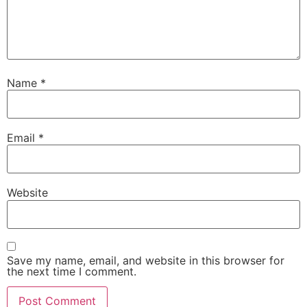
Name
*
Email
*
Website
Save my name, email, and website in this browser for
the next time I comment.