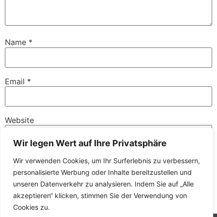
Name
*
Email
*
Website
Wir legen Wert auf Ihre Privatsphäre
Wir verwenden Cookies, um Ihr Surferlebnis zu verbessern,
Save my name, email, and website in this browser for
personalisierte Werbung oder Inhalte bereitzustellen und
the next time I comment.
unseren Datenverkehr zu analysieren. Indem Sie auf „Alle
akzeptieren“ klicken, stimmen Sie der Verwendung von
Cookies zu.