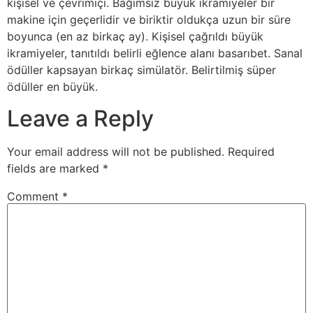
kişisel ve çevrimiçi. Bağımsız büyük ikramiyeler bir
makine için geçerlidir ve biriktir oldukça uzun bir süre
boyunca (en az birkaç ay). Kişisel çağrıldı büyük
ikramiyeler, tanıtıldı belirli eğlence alanı basarıbet. Sanal
ödüller kapsayan birkaç simülatör. Belirtilmiş süper
ödüller en büyük.
Leave a Reply
Your email address will not be published.
Required
fields are marked
*
Comment
*