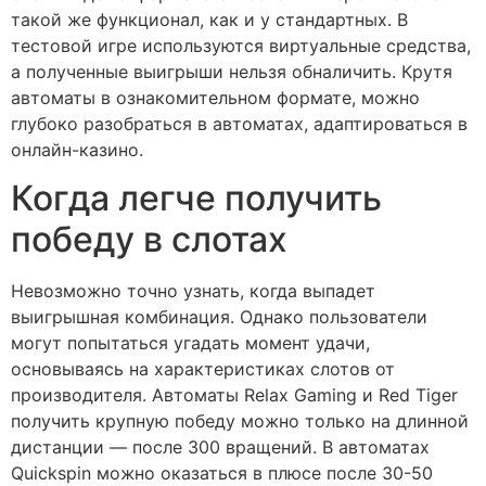
такой же функционал, как и у стандартных. В
тестовой игре используются виртуальные средства,
а полученные выигрыши нельзя обналичить. Крутя
автоматы в ознакомительном формате, можно
глубоко разобраться в автоматах, адаптироваться в
онлайн-казино.
Когда легче получить
победу в слотах
Невозможно точно узнать, когда выпадет
выигрышная комбинация. Однако пользователи
могут попытаться угадать момент удачи,
основываясь на характеристиках слотов от
производителя. Автоматы Relax Gaming и Red Tiger
получить крупную победу можно только на длинной
дистанции — после 300 вращений. В автоматах
Quickspin можно оказаться в плюсе после 30-50