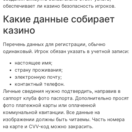
обеспечивает ли казино безопасность игроков.
Какие данные собирает
казино
Перечень данных для регистрации, обычно
одинаковый. Игрок обязан указать в учетной записи:
настоящее имя;
страну проживания;
электронную почту;
контактный телефон.
Личные сведения нужно подтвердить, направив в
саппорт клуба фото паспорта. Дополнительно просят
фото платежной карты или оплаченной
коммунальной квитанции. Все данные на
изображении должны быть читаемы. Часть номера
на карте и CVV-код можно закрасить.