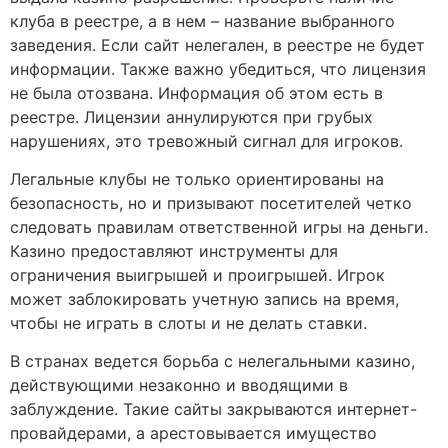
клуба в реестре, а в нем – название выбранного
заведения. Если сайт нелегален, в реестре не будет
информации. Также важно убедиться, что лицензия
не была отозвана. Информация об этом есть в
реестре. Лицензии аннулируются при грубых
нарушениях, это тревожный сигнал для игроков.
Легальные клубы не только ориентированы на
безопасность, но и призывают посетителей четко
следовать правилам ответственной игры на деньги.
Казино предоставляют инструменты для
ограничения выигрышей и проигрышей. Игрок
может заблокировать учетную запись на время,
чтобы не играть в слоты и не делать ставки.
В странах ведется борьба с нелегальными казино,
действующими незаконно и вводящими в
заблуждение. Такие сайты закрываются интернет-
провайдерами, а арестовывается имущество