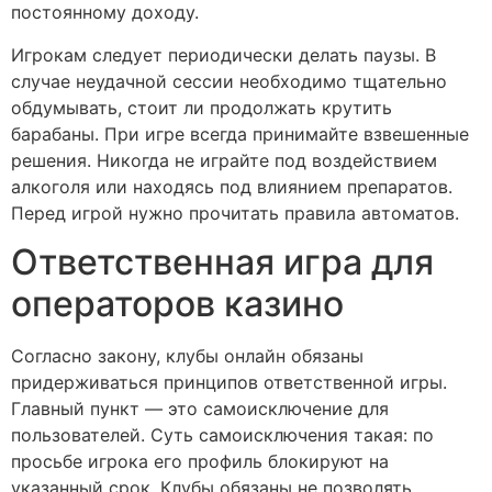
постоянному доходу.
Игрокам следует периодически делать паузы. В
случае неудачной сессии необходимо тщательно
обдумывать, стоит ли продолжать крутить
барабаны. При игре всегда принимайте взвешенные
решения. Никогда не играйте под воздействием
алкоголя или находясь под влиянием препаратов.
Перед игрой нужно прочитать правила автоматов.
Ответственная игра для
операторов казино
Согласно закону, клубы онлайн обязаны
придерживаться принципов ответственной игры.
Главный пункт — это самоисключение для
пользователей. Суть самоисключения такая: по
просьбе игрока его профиль блокируют на
указанный срок. Клубы обязаны не позволять