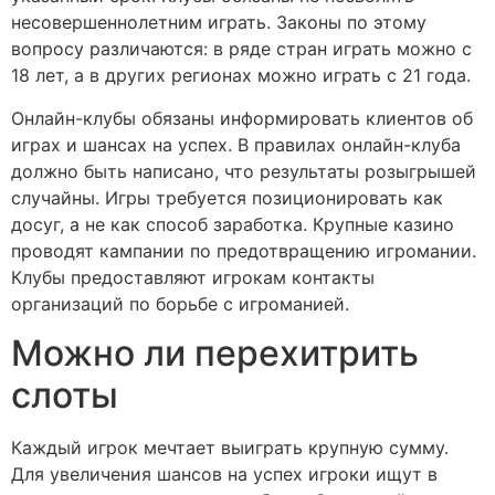
несовершеннолетним играть. Законы по этому
вопросу различаются: в ряде стран играть можно с
18 лет, а в других регионах можно играть с 21 года.
Онлайн-клубы обязаны информировать клиентов об
играх и шансах на успех. В правилах онлайн-клуба
должно быть написано, что результаты розыгрышей
случайны. Игры требуется позиционировать как
досуг, а не как способ заработка. Крупные казино
проводят кампании по предотвращению игромании.
Клубы предоставляют игрокам контакты
организаций по борьбе с игроманией.
Можно ли перехитрить
слоты
Каждый игрок мечтает выиграть крупную сумму.
Для увеличения шансов на успех игроки ищут в