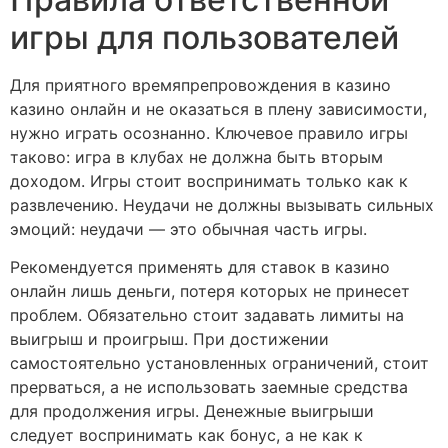
игры для пользователей
Для приятного времяпрепровождения в казино
казино онлайн и не оказаться в плену зависимости,
нужно играть осознанно. Ключевое правило игры
таково: игра в клубах не должна быть вторым
доходом. Игры стоит воспринимать только как к
развлечению. Неудачи не должны вызывать сильных
эмоций: неудачи — это обычная часть игры.
Рекомендуется применять для ставок в казино
онлайн лишь деньги, потеря которых не принесет
проблем. Обязательно стоит задавать лимиты на
выигрыш и проигрыш. При достижении
самостоятельно установленных ограничений, стоит
прерваться, а не использовать заемные средства
для продолжения игры. Денежные выигрыши
следует воспринимать как бонус, а не как к