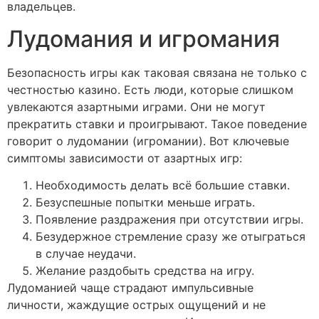
владельцев.
Лудомания и игромания
Безопасность игры как таковая связана не только с
честностью казино. Есть люди, которые слишком
увлекаются азартными играми. Они не могут
прекратить ставки и проигрывают. Такое поведение
говорит о лудомании (игромании). Вот ключевые
симптомы зависимости от азартных игр:
Необходимость делать всё большие ставки.
Безуспешные попытки меньше играть.
Появление раздражения при отсутствии игры.
Безудержное стремление сразу же отыграться
в случае неудачи.
Желание раздобыть средства на игру.
Лудоманией чаще страдают импульсивные
личности, жаждущие острых ощущений и не