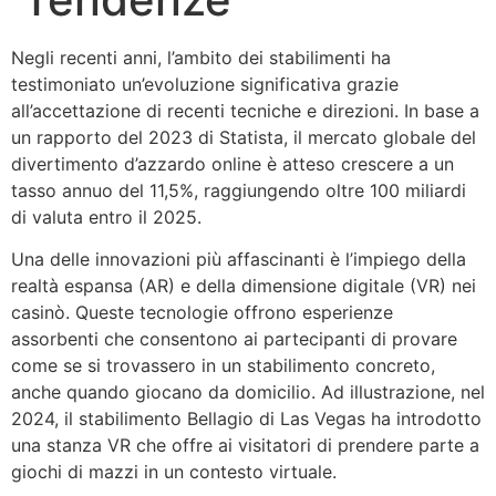
Negli recenti anni, l’ambito dei stabilimenti ha
testimoniato un’evoluzione significativa grazie
all’accettazione di recenti tecniche e direzioni. In base a
un rapporto del 2023 di Statista, il mercato globale del
divertimento d’azzardo online è atteso crescere a un
tasso annuo del 11,5%, raggiungendo oltre 100 miliardi
di valuta entro il 2025.
Una delle innovazioni più affascinanti è l’impiego della
realtà espansa (AR) e della dimensione digitale (VR) nei
casinò. Queste tecnologie offrono esperienze
assorbenti che consentono ai partecipanti di provare
come se si trovassero in un stabilimento concreto,
anche quando giocano da domicilio. Ad illustrazione, nel
2024, il stabilimento Bellagio di Las Vegas ha introdotto
una stanza VR che offre ai visitatori di prendere parte a
giochi di mazzi in un contesto virtuale.