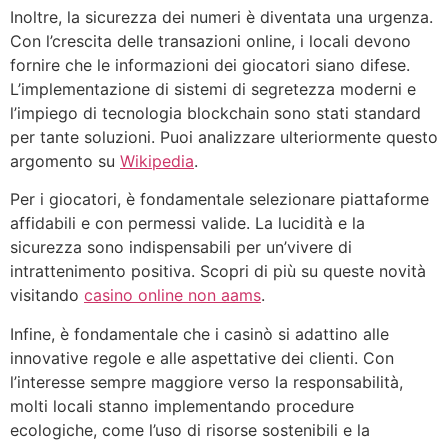
Inoltre, la sicurezza dei numeri è diventata una urgenza.
Con l’crescita delle transazioni online, i locali devono
fornire che le informazioni dei giocatori siano difese.
L’implementazione di sistemi di segretezza moderni e
l’impiego di tecnologia blockchain sono stati standard
per tante soluzioni. Puoi analizzare ulteriormente questo
argomento su
Wikipedia
.
Per i giocatori, è fondamentale selezionare piattaforme
affidabili e con permessi valide. La lucidità e la
sicurezza sono indispensabili per un’vivere di
intrattenimento positiva. Scopri di più su queste novità
visitando
casino online non aams
.
Infine, è fondamentale che i casinò si adattino alle
innovative regole e alle aspettative dei clienti. Con
l’interesse sempre maggiore verso la responsabilità,
molti locali stanno implementando procedure
ecologiche, come l’uso di risorse sostenibili e la