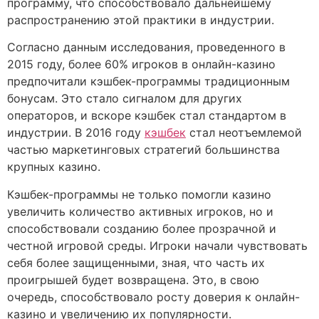
программу, что способствовало дальнейшему
распространению этой практики в индустрии.
Согласно данным исследования, проведенного в
2015 году, более 60% игроков в онлайн-казино
предпочитали кэшбек-программы традиционным
бонусам. Это стало сигналом для других
операторов, и вскоре кэшбек стал стандартом в
индустрии. В 2016 году
кэшбек
стал неотъемлемой
частью маркетинговых стратегий большинства
крупных казино.
Кэшбек-программы не только помогли казино
увеличить количество активных игроков, но и
способствовали созданию более прозрачной и
честной игровой среды. Игроки начали чувствовать
себя более защищенными, зная, что часть их
проигрышей будет возвращена. Это, в свою
очередь, способствовало росту доверия к онлайн-
казино и увеличению их популярности.