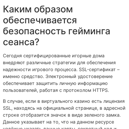
Каким образом
обеспечивается
безопасность гейминга
сеанса?
Сегодня сертифицированные игорные дома
внедряют различные стратегии для обеспечения
надежности игрового процесса. SSL-сертификат –
именно средство. Электронный удостоверение
обеспечивает защитить личную информацию
пользователей, работая с протоколом HTTPS.
В случае, если в виртуального казино есть лицензия
SSL, находясь на официальной странице, в адресной
строке отобразится значок в виде зеленого замка.
Данное указывает на то, что на данном ресурсе
надёжно указать данные карты, секретный код и