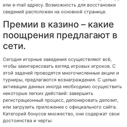
или e-mail адресу. Возможность для восстановки
сведений расположен на основной странице.
Премии в казино – какие
поощрения предлагают в
сети.
Сегодня игорные заведения осуществляют всё,
чтобы заинтересовать взгляд игровых игроков. С
этой задачей проводятся многочисленные акции и
турниры, предлагаются вознаграждения. С целью
активации данных иногда необходимо осуществить
некоторые легких действий: завершить
регистрационный процесс, депонировать депозит,
или загрузить приложение с официального сайта.
Категорий бонусов множество, они содержат свои
достоинства и черты: