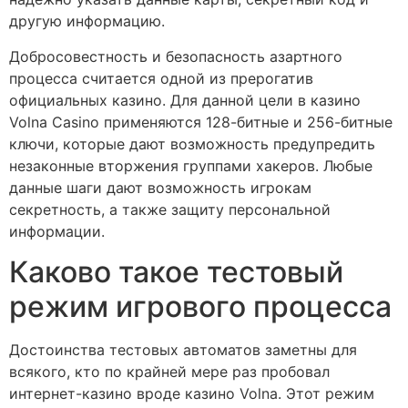
другую информацию.
Добросовестность и безопасность азартного
процесса считается одной из прерогатив
официальных казино. Для данной цели в казино
Volna Casino применяются 128-битные и 256-битные
ключи, которые дают возможность предупредить
незаконные вторжения группами хакеров. Любые
данные шаги дают возможность игрокам
секретность, а также защиту персональной
информации.
Каково такое тестовый
режим игрового процесса
Достоинства тестовых автоматов заметны для
всякого, кто по крайней мере раз пробовал
интернет-казино вроде казино Volna. Этот режим