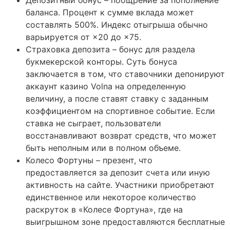
баланса. Процент к сумме вклада может
составлять 500%. Индекс отыгрыша обычно
варьируется от ×20 до ×75.
Страховка депозита – бонус для раздела
букмекерской конторы. Суть бонуса
заключается в том, что ставочники депонируют
аккаунт казино Volna на определенную
величину, а после ставят ставку с заданным
коэффициентом на спортивное событие. Если
ставка не сыграет, пользователи
восстанавливают возврат средств, что может
быть неполным или в полном объеме.
Колесо Фортуны – презент, что
предоставляется за депозит счета или иную
активность на сайте. Участники приобретают
единственное или некоторое количество
раскруток в «Колесе Фортуна», где на
выигрышном зоне предоставляются бесплатные