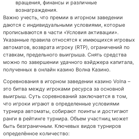
вращения, финансы и различные
вознаграждения.
Важно учесть, что премии в игорном заведении
даются с индивидуальными условиями, которые
прописываются в части «Условия активации».
Указанные правила относятся к имеющихся игровых
автоматов, возврата игроку (RTP), ограничений по
ставкам, предельного выигрыша. Снять средства
можно по завершении удачного вэйджера капитала,
полученных в онлайн казино Волна Казино.
Соревнования в игорном заведении казино Volna –
это битва между игроками ресурса за основной
выигрыш. Суть соревнований заключается в том,
что игроки играют в определенные условиями
турнира автоматы, собирают поинты и достигают
ранги в рейтинге турнира. Объем участниц может
быть безграничным. Ключевых видов турниров
определённое количество: