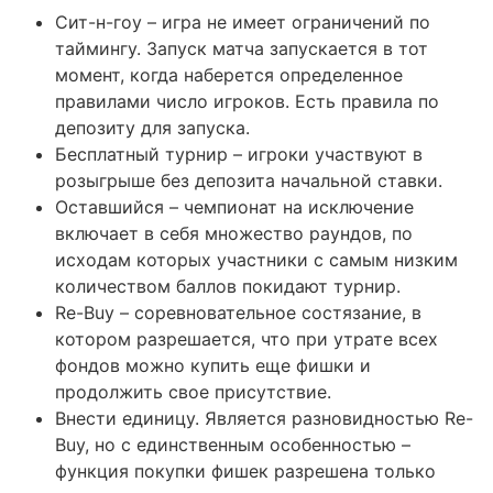
Сит-н-гоу – игра не имеет ограничений по
таймингу. Запуск матча запускается в тот
момент, когда наберется определенное
правилами число игроков. Есть правила по
депозиту для запуска.
Бесплатный турнир – игроки участвуют в
розыгрыше без депозита начальной ставки.
Оставшийся – чемпионат на исключение
включает в себя множество раундов, по
исходам которых участники с самым низким
количеством баллов покидают турнир.
Re-Buy – соревновательное состязание, в
котором разрешается, что при утрате всех
фондов можно купить еще фишки и
продолжить свое присутствие.
Внести единицу. Является разновидностью Re-
Buy, но с единственным особенностью –
функция покупки фишек разрешена только