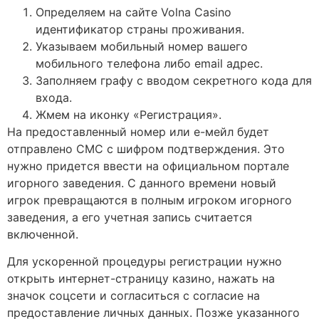
Определяем на сайте Volna Casino
идентификатор страны проживания.
Указываем мобильный номер вашего
мобильного телефона либо email адрес.
Заполняем графу с вводом секретного кода для
входа.
Жмем на иконку «Регистрация».
На предоставленный номер или е-мейл будет
отправлено СМС с шифром подтверждения. Это
нужно придется ввести на официальном портале
игорного заведения. С данного времени новый
игрок превращаются в полным игроком игорного
заведения, а его учетная запись считается
включенной.
Для ускоренной процедуры регистрации нужно
открыть интернет-страницу казино, нажать на
значок соцсети и согласиться с согласие на
предоставление личных данных. Позже указанного