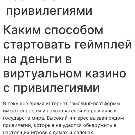
привилегиями
Каким способом
стартовать геймплей
на деньги в
виртуальном казино
с привилегиями
В текущее время интернет гэмблинг-платформы
имеют спросом у пользователей из различных
государств мира. Высокий интерес вызван рядом
привилегий, которые не удастся обнаружить в
настоящих игровых домах и салонах.