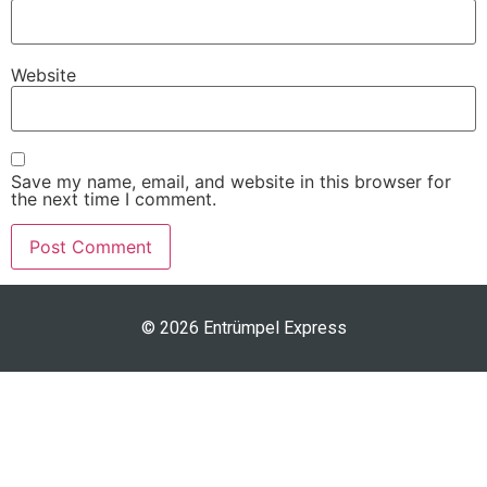
Website
Save my name, email, and website in this browser for
the next time I comment.
© 2026 Entrümpel Express