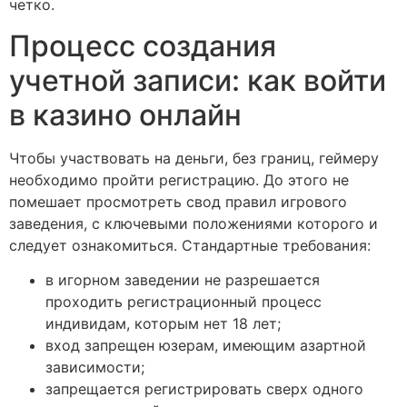
четко.
Процесс создания
учетной записи: как войти
в казино онлайн
Чтобы участвовать на деньги, без границ, геймеру
необходимо пройти регистрацию. До этого не
помешает просмотреть свод правил игрового
заведения, с ключевыми положениями которого и
следует ознакомиться. Стандартные требования:
в игорном заведении не разрешается
проходить регистрационный процесс
индивидам, которым нет 18 лет;
вход запрещен юзерам, имеющим азартной
зависимости;
запрещается регистрировать сверх одного