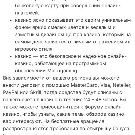
банковскую карту при совершении онлайн-
платежей.
казино ясно показывает это своим уникальным
фоном ярких смелых цветов и веселым и
заметным дизайном центра казино, который на
самом деле является отличным отражением их
игрового стиля.
казино — это безопасное и надежное онлайн-
казино, работающее на программном
обеспечении Microgaming.
Вне зависимости от вашего региона вы можете
внести депозит с помощью MasterCard, Visa, Neteller,
PayPal или Skrill, тогда средства будут списаны с
вашего счета в казино в течение 24 – 48 часов. Вы
также можете присоединиться к форуму онлайн-
казино, чтобы узнать, какие темы обзоров казино
вас интересуют. На бесплатные вращения
распространяются требования по отыгрышу бонуса.