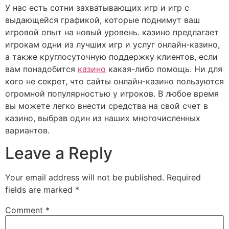
У нас есть сотни захватывающих игр и игр с
выдающейся графикой, которые поднимут ваш
игровой опыт на новый уровень. казино предлагает
игрокам одни из лучших игр и услуг онлайн-казино,
а также круглосуточную поддержку клиентов, если
вам понадобится
казино
какая-либо помощь. Ни для
кого не секрет, что сайты онлайн-казино пользуются
огромной популярностью у игроков. В любое время
вы можете легко внести средства на свой счет в
казино, выбрав один из наших многочисленных
вариантов.
Leave a Reply
Your email address will not be published.
Required
fields are marked
*
Comment
*