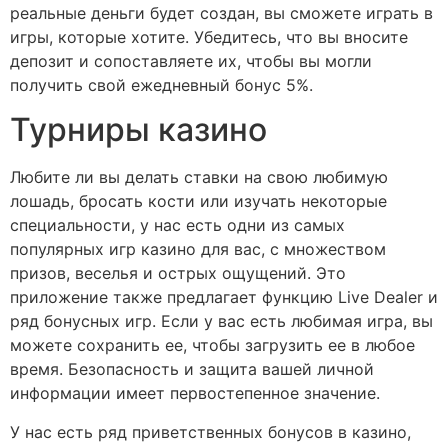
реальные деньги будет создан, вы сможете играть в
игры, которые хотите. Убедитесь, что вы вносите
депозит и сопоставляете их, чтобы вы могли
получить свой ежедневный бонус 5%.
Турниры казино
Любите ли вы делать ставки на свою любимую
лошадь, бросать кости или изучать некоторые
специальности, у нас есть одни из самых
популярных игр казино для вас, с множеством
призов, веселья и острых ощущений. Это
приложение также предлагает функцию Live Dealer и
ряд бонусных игр. Если у вас есть любимая игра, вы
можете сохранить ее, чтобы загрузить ее в любое
время. Безопасность и защита вашей личной
информации имеет первостепенное значение.
У нас есть ряд приветственных бонусов в казино,