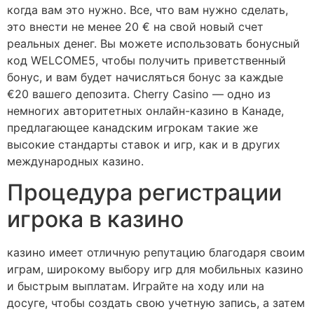
когда вам это нужно. Все, что вам нужно сделать,
это внести не менее 20 € на свой новый счет
реальных денег. Вы можете использовать бонусный
код WELCOME5, чтобы получить приветственный
бонус, и вам будет начисляться бонус за каждые
€20 вашего депозита. Cherry Casino — одно из
немногих авторитетных онлайн-казино в Канаде,
предлагающее канадским игрокам такие же
высокие стандарты ставок и игр, как и в других
международных казино.
Процедура регистрации
игрока в казино
казино имеет отличную репутацию благодаря своим
играм, широкому выбору игр для мобильных казино
и быстрым выплатам. Играйте на ходу или на
досуге, чтобы создать свою учетную запись, а затем