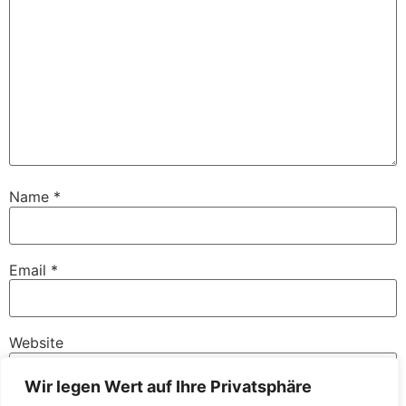
Name
*
Email
*
Website
Wir legen Wert auf Ihre Privatsphäre