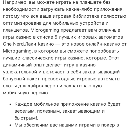
Например, вы можете играть на планшете без
необходимости загружать какие-либо приложения,
потому что вся ваша игровая библиотека полностью
оптимизирована для мобильных устройств и
планшетов. Microgaming предлагает вам отличные
игры казино в списке 5 лучших игровых автоматов
Ghe Nerd.Лаки Казино — это новое онлайн-казино от
Microgaming, в котором вы сможете попробовать
лучшие классические игры казино, которые. Этот
динамичный опыт делает игру в казино
увлекательной и включает в себя захватывающий
бонусный пакет, превосходные игровые автоматы,
слоты для хайроллеров и захватывающую
мобильную версию.
Каждое мобильное приложение казино будет
веселым, полезным, захватывающим и
быстрым!.
Мы обеспечим вас нашими играми в покер в