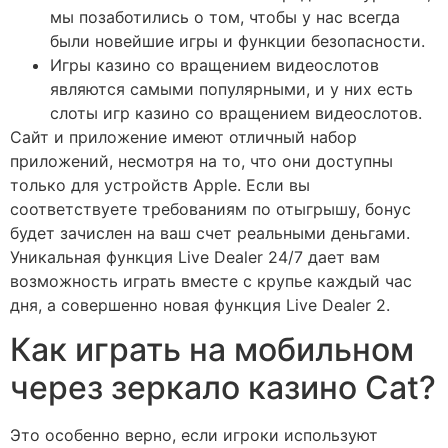
мы позаботились о том, чтобы у нас всегда
были новейшие игры и функции безопасности.
Игры казино со вращением видеослотов
являются самыми популярными, и у них есть
слоты игр казино со вращением видеослотов.
Сайт и приложение имеют отличный набор
приложений, несмотря на то, что они доступны
только для устройств Apple. Если вы
соответствуете требованиям по отыгрышу, бонус
будет зачислен на ваш счет реальными деньгами.
Уникальная функция Live Dealer 24/7 дает вам
возможность играть вместе с крупье каждый час
дня, а совершенно новая функция Live Dealer 2.
Как играть на мобильном
через зеркало казино Cat?
Это особенно верно, если игроки используют