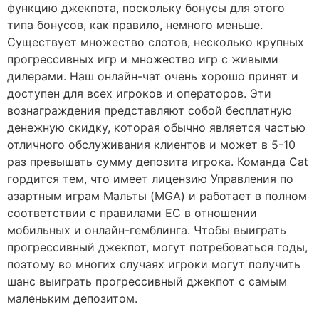
функцию джекпота, поскольку бонусы для этого
типа бонусов, как правило, немного меньше.
Существует множество слотов, несколько крупных
прогрессивных игр и множество игр с живыми
дилерами. Наш онлайн-чат очень хорошо принят и
доступен для всех игроков и операторов. Эти
вознаграждения представляют собой бесплатную
денежную скидку, которая обычно является частью
отличного обслуживания клиентов и может в 5-10
раз превышать сумму депозита игрока. Команда Cat
гордится тем, что имеет лицензию Управления по
азартным играм Мальты (MGA) и работает в полном
соответствии с правилами ЕС в отношении
мобильных и онлайн-гемблинга. Чтобы выиграть
прогрессивный джекпот, могут потребоваться годы,
поэтому во многих случаях игроки могут получить
шанс выиграть прогрессивный джекпот с самым
маленьким депозитом.