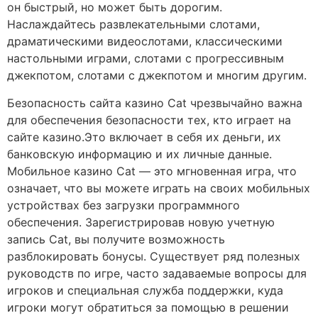
он быстрый, но может быть дорогим.
Наслаждайтесь развлекательными слотами,
драматическими видеослотами, классическими
настольными играми, слотами с прогрессивным
джекпотом, слотами с джекпотом и многим другим.
Безопасность сайта казино Cat чрезвычайно важна
для обеспечения безопасности тех, кто играет на
сайте казино.Это включает в себя их деньги, их
банковскую информацию и их личные данные.
Мобильное казино Cat — это мгновенная игра, что
означает, что вы можете играть на своих мобильных
устройствах без загрузки программного
обеспечения. Зарегистрировав новую учетную
запись Cat, вы получите возможность
разблокировать бонусы. Существует ряд полезных
руководств по игре, часто задаваемые вопросы для
игроков и специальная служба поддержки, куда
игроки могут обратиться за помощью в решении