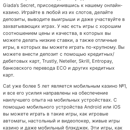
Giada’s Secret, присоединившись к нашему онлайн-
казино. Играйте в любой из их слотов, делайте
депозиты, выводите выигрыши и даже участвуйте в
захватывающих играх. У нас есть игры с хорошим
соотношением цены и качества, в которых вы
можете делать низкие ставки, а также отличные
игры, в которых вы можете играть по-крупному. Вы
можете внести депозит с помощью кредитных/
дебетовых карт, Trustly, Neteller, Skrill, Entropay,
банковского перевода ECO и других кредитных
карт.
Cat уже более 5 лет является мобильным казино №1,
и все его усилия направлены на обеспечение
наилучшего опыта на мобильных устройствах. С
помощью мобильного устройства Android или iOS
вы можете играть в такие игры, как игровые
автоматы, настольный и видеопокер, живые игры
казино и даже мобильный блэкджек. Эти игры, как