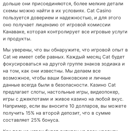
дольше они присоединяются, более мелкие детали
схемы можно найти в их условиях. Cat Casino
пользуется доверием и надежностью, и для этого
оно получает лицензию от игровой комиссии
Канаваке, которая контролирует все игровые услуги
и продукты.
Мы уверены, что вы обнаружите, что игровой опыт в
Cat не имеет себе равных. Каждый месяц Cat будет
фокусироваться на другой группе знаков зодиака и
на том, как они известны. Мы делаем все
возможное, чтобы ваши банковские и личные
данные всегда были в безопасности. Казино Cat
предлагает слоты, настольные игры, видеопокер,
игры с джекпотами и живое казино на любой вкус.
Например, если вы вносите 10 долларов, вы можете
получить 15% на второй депозит, что в сумме
составляет 25% бонуса.