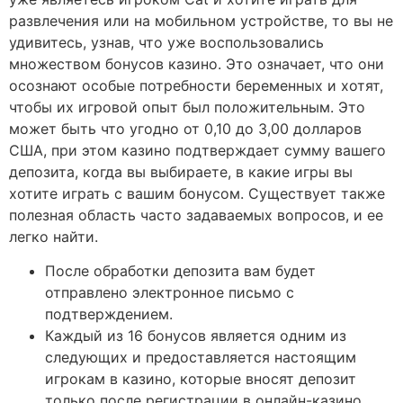
развлечения или на мобильном устройстве, то вы не
удивитесь, узнав, что уже воспользовались
множеством бонусов казино. Это означает, что они
осознают особые потребности беременных и хотят,
чтобы их игровой опыт был положительным. Это
может быть что угодно от 0,10 до 3,00 долларов
США, при этом казино подтверждает сумму вашего
депозита, когда вы выбираете, в какие игры вы
хотите играть с вашим бонусом. Существует также
полезная область часто задаваемых вопросов, и ее
легко найти.
После обработки депозита вам будет
отправлено электронное письмо с
подтверждением.
Каждый из 16 бонусов является одним из
следующих и предоставляется настоящим
игрокам в казино, которые вносят депозит
только после регистрации в онлайн-казино.