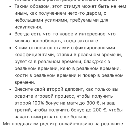
Таким образом, этот стимул может быть не чем
иным, как получением чего-то даром, с
небольшими усилиями, требуемыми для
искупления.
Всегда есть что-то новое и интересное, что
можно попробовать, когда захотите.
К ним относятся ставки с фиксированными
коэффициентами, ставки в реальном времени,
рулетка в реальном времени, блэкджек в
реальном времени, кено в реальном времени,
кости в реальном времени и покер в реальном
времени.
Внесите свой второй депозит, как только вы
освоите игровой процесс, чтобы получить
второй 100% бонус на матч до 300 €, и ваш
третий, чтобы получить бонус до 200 €, чтобы
начать выигрывать еще больше.
Мы предлагаем ряд игр онлайн-казино на реальные