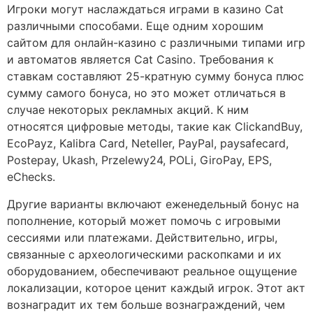
Игроки могут наслаждаться играми в казино Cat
различными способами. Еще одним хорошим
сайтом для онлайн-казино с различными типами игр
и автоматов является Cat Casino. Требования к
ставкам составляют 25-кратную сумму бонуса плюс
сумму самого бонуса, но это может отличаться в
случае некоторых рекламных акций. К ним
относятся цифровые методы, такие как ClickandBuy,
EcoPayz, Kalibra Card, Neteller, PayPal, paysafecard,
Postepay, Ukash, Przelewy24, POLi, GiroPay, EPS,
eChecks.
Другие варианты включают еженедельный бонус на
пополнение, который может помочь с игровыми
сессиями или платежами. Действительно, игры,
связанные с археологическими раскопками и их
оборудованием, обеспечивают реальное ощущение
локализации, которое ценит каждый игрок. Этот акт
вознаградит их тем больше вознаграждений, чем