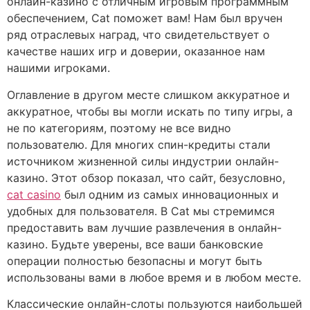
онлайн-казино с отличным игровым программным
обеспечением, Cat поможет вам! Нам был вручен
ряд отраслевых наград, что свидетельствует о
качестве наших игр и доверии, оказанное нам
нашими игроками.
Оглавление в другом месте слишком аккуратное и
аккуратное, чтобы вы могли искать по типу игры, а
не по категориям, поэтому не все видно
пользователю. Для многих спин-кредиты стали
источником жизненной силы индустрии онлайн-
казино. Этот обзор показал, что сайт, безусловно,
cat casino
был одним из самых инновационных и
удобных для пользователя. В Cat мы стремимся
предоставить вам лучшие развлечения в онлайн-
казино. Будьте уверены, все ваши банковские
операции полностью безопасны и могут быть
использованы вами в любое время и в любом месте.
Классические онлайн-слоты пользуются наибольшей