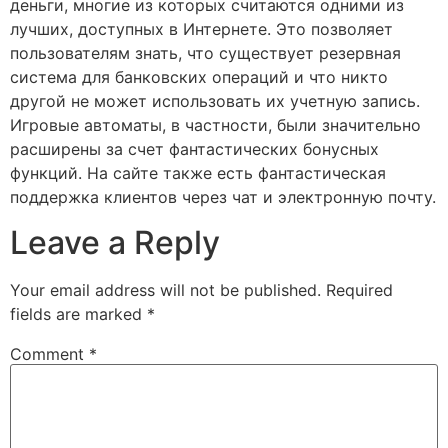
деньги, многие из которых считаются одними из
лучших, доступных в Интернете. Это позволяет
пользователям знать, что существует резервная
система для банковских операций и что никто
другой не может использовать их учетную запись.
Игровые автоматы, в частности, были значительно
расширены за счет фантастических бонусных
функций. На сайте также есть фантастическая
поддержка клиентов через чат и электронную почту.
Leave a Reply
Your email address will not be published.
Required
fields are marked
*
Comment
*