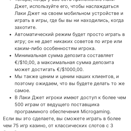
Джет, используйте его, чтобы наслаждаться
Лаки Джет на своем мобильном устройстве и
играть в игры, где бы вы ни находились, когда
захотите.
Автоматический режим будет просто играть в
игру; он не дает никаких советов по игре или
каким-либо особенностям игрока.
Минимальная сумма депозита составляет
€/$10,00, а максимальная сумма депозита
может достигать €/$1000,00.
Мы также ценим и ценим наших клиентов, и
поэтому ожидаем, что вы будете делать то же
самое.
В Лаки Джет игроки имеют доступ к более чем
500 играм от ведущего поставщика
программного обеспечения Microgaming.
Если вы это сделаете, вы сможете играть в более
чем 75 игр казино, от классических слотов с 3