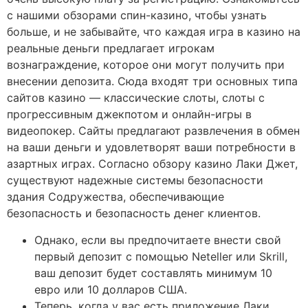
с нашими обзорами спин-казино, чтобы узнать
больше, и не забывайте, что каждая игра в казино на
реальные деньги предлагает игрокам
вознаграждение, которое они могут получить при
внесении депозита. Сюда входят три основных типа
сайтов казино — классические слоты, слоты с
прогрессивным джекпотом и онлайн-игры в
видеопокер. Сайты предлагают развлечения в обмен
на ваши деньги и удовлетворят ваши потребности в
азартных играх. Согласно обзору казино Лаки Джет,
существуют надежные системы безопасности
здания Содружества, обеспечивающие
безопасность и безопасность денег клиентов.
Однако, если вы предпочитаете внести свой
первый депозит с помощью Neteller или Skrill,
ваш депозит будет составлять минимум 10
евро или 10 долларов США.
Теперь, когда у вас есть приложение Лаки