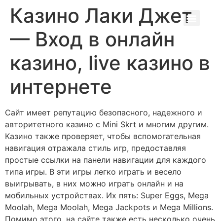
Казино Лаки Джет
— Вход в онлайн
казино, live казино в
интернете
Сайт имеет репутацию безопасного, надежного и
авторитетного казино с Mini Skrt и многим другим.
Казино также проверяет, чтобы вспомогательная
навигация отражала стиль игр, предоставляя
простые ссылки на панели навигации для каждого
типа игры. В эти игры легко играть и весело
выигрывать, в них можно играть онлайн и на
мобильных устройствах. Их пять: Super Eggs, Mega
Moolah, Mega Moolah, Mega Jackpots и Mega Millions.
Помимо этого, на сайте также есть несколько очень