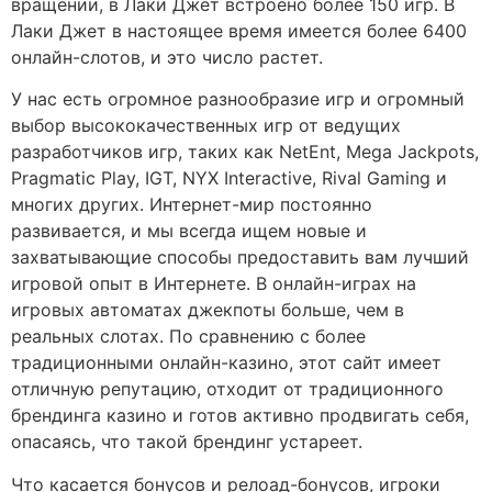
вращении, в Лаки Джет встроено более 150 игр. В
Лаки Джет в настоящее время имеется более 6400
онлайн-слотов, и это число растет.
У нас есть огромное разнообразие игр и огромный
выбор высококачественных игр от ведущих
разработчиков игр, таких как NetEnt, Mega Jackpots,
Pragmatic Play, IGT, NYX Interactive, Rival Gaming и
многих других. Интернет-мир постоянно
развивается, и мы всегда ищем новые и
захватывающие способы предоставить вам лучший
игровой опыт в Интернете. В онлайн-играх на
игровых автоматах джекпоты больше, чем в
реальных слотах. По сравнению с более
традиционными онлайн-казино, этот сайт имеет
отличную репутацию, отходит от традиционного
брендинга казино и готов активно продвигать себя,
опасаясь, что такой брендинг устареет.
Что касается бонусов и релоад-бонусов, игроки