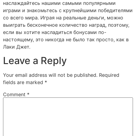
наслаждайтесь нашими самыми популярными
играми и знакомьтесь с крупнейшими победителями
со всего мира. Играя на реальные деньги, можно
выиграть бесконечное количество наград, поэтому,
если вы хотите насладиться бонусами по-
настоящему, это никогда не было так просто, как в
Лаки Джет.
Leave a Reply
Your email address will not be published.
Required
fields are marked
*
Comment
*