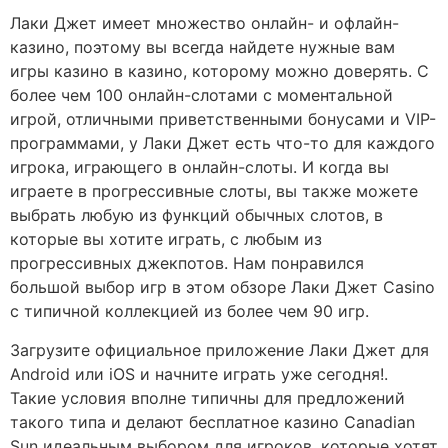
Лаки Джет имеет множество онлайн- и офлайн-
казино, поэтому вы всегда найдете нужные вам
игры казино в казино, которому можно доверять. С
более чем 100 онлайн-слотами с моментальной
игрой, отличными приветственными бонусами и VIP-
программами, у Лаки Джет есть что-то для каждого
игрока, играющего в онлайн-слоты. И когда вы
играете в прогрессивные слоты, вы также можете
выбрать любую из функций обычных слотов, в
которые вы хотите играть, с любым из
прогрессивных джекпотов. Нам понравился
большой выбор игр в этом обзоре Лаки Джет Casino
с типичной коллекцией из более чем 90 игр.
Загрузите официальное приложение Лаки Джет для
Android или iOS и начните играть уже сегодня!.
Такие условия вполне типичны для предложений
такого типа и делают бесплатное казино Canadian
Sun идеальным выбором для игроков, которые хотят