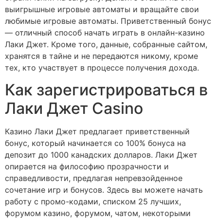
выигрышные игровые автоматы и вращайте свои
любимые игровые автоматы. Приветственный бонус
— отличный способ начать играть в онлайн-казино
Лаки Джет. Кроме того, данные, собранные сайтом,
хранятся в тайне и не передаются никому, кроме
тех, кто участвует в процессе получения дохода.
Как зарегистрироваться в
Лаки Джет Casino
Казино Лаки Джет предлагает приветственный
бонус, который начинается со 100% бонуса на
депозит до 1000 канадских долларов. Лаки Джет
опирается на философию прозрачности и
справедливости, предлагая непревзойденное
сочетание игр и бонусов. Здесь вы можете начать
работу с промо-кодами, списком 25 лучших,
форумом казино, форумом, чатом, некоторыми