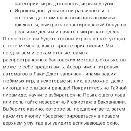
категорий: игры, джекпоты, игры и другие.
Игрокам доступны сотни различных игр,
которые дают им шанс выиграть огромные
джекпоты, выиграть гарантированный бонус на
реальные деньги и начать выигрывать здесь.
После этого вы будете готовы играть во что угодно
с того момента, как откроете приложение. Мы
предлагаем игрокам столько самых
распространенных банковских методов, сколько вы
можете себе представить. Ассортимент игровых
автоматов в Лаки Джет заполнен типами ваших
любимых игр, а некоторые из них, возможно, даже
никогда не слышали раньше! Покрутитесь на Тайной
пирамиде, начните взбираться на Прыгающего льва
или испытайте невероятный ажиотаж в Вакханалии.
Выберите казино, которое вы предпочитаете, затем
нажмите кнопку «Зарегистрироваться» в правом
верхнем углу, где вы увидите всплывающее окно.