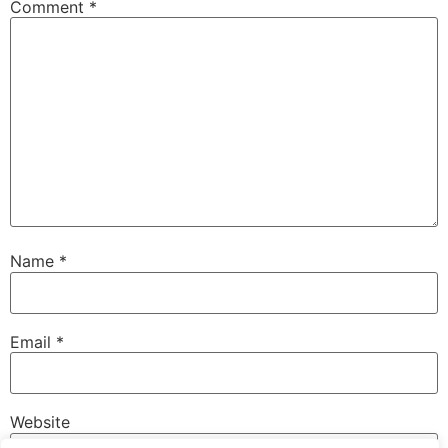
Comment
*
Name
*
Email
*
Website