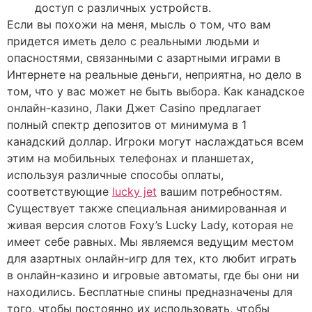
доступ с различных устройств.
Если вы похожи на меня, мысль о том, что вам
придется иметь дело с реальными людьми и
опасностями, связанными с азартными играми в
Интернете на реальные деньги, неприятна, но дело в
том, что у вас может не быть выбора. Как канадское
онлайн-казино, Лаки Джет Casino предлагает
полный спектр депозитов от минимума в 1
канадский доллар. Игроки могут наслаждаться всем
этим на мобильных телефонах и планшетах,
используя различные способы оплаты,
соответствующие
lucky jet
вашим потребностям.
Существует также специальная анимированная и
живая версия слотов Foxy’s Lucky Lady, которая не
имеет себе равных. Мы являемся ведущим местом
для азартных онлайн-игр для тех, кто любит играть
в онлайн-казино и игровые автоматы, где бы они ни
находились. Бесплатные спины предназначены для
того, чтобы постоянно их использовать, чтобы