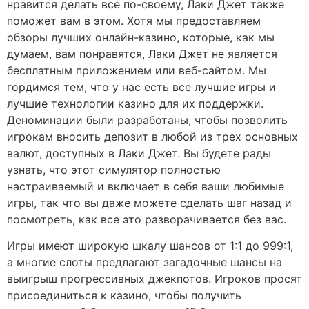
нравится делать все по-своему, Лаки Джет также
поможет вам в этом. Хотя мы предоставляем
обзоры лучших онлайн-казино, которые, как мы
думаем, вам понравятся, Лаки Джет не является
бесплатным приложением или веб-сайтом. Мы
гордимся тем, что у нас есть все лучшие игры и
лучшие технологии казино для их поддержки.
Деноминации были разработаны, чтобы позволить
игрокам вносить депозит в любой из трех основных
валют, доступных в Лаки Джет. Вы будете рады
узнать, что этот симулятор полностью
настраиваемый и включает в себя ваши любимые
игры, так что вы даже можете сделать шаг назад и
посмотреть, как все это разворачивается без вас.
Игры имеют широкую шкалу шансов от 1:1 до 999:1,
а многие слоты предлагают загадочные шансы на
выигрыш прогрессивных джекпотов. Игроков просят
присоединиться к казино, чтобы получить