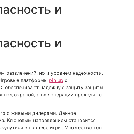
OME
LEISTUNGEN
ÜBER UNS
KONTAKT
пасность и
пасность и
м развлечений, но и уровнем надежности.
. Игровые платформы
pin up
с
GC, обеспечивают надежную защиту защиты
я под охраной, а все операции проходят с
игр с живыми дилерами. Данное
ма. Ключевым направлением становится
окунуться в процесс игры. Множество топ