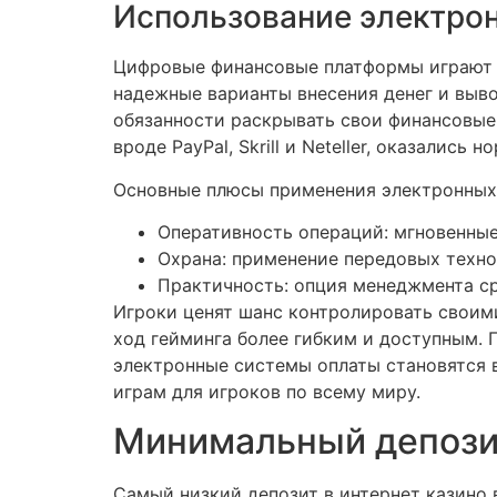
Использование электро
Цифровые финансовые платформы играют к
надежные варианты внесения денег и выв
обязанности раскрывать свои финансовые 
вроде PayPal, Skrill и Neteller, оказалис
Основные плюсы применения электронных
Оперативность операций: мгновенные
Охрана: применение передовых техн
Практичность: опция менеджмента с
Игроки ценят шанс контролировать своим
ход гейминга более гибким и доступным.
электронные системы оплаты становятся 
играм для игроков по всему миру.
Минимальный депозит
Самый низкий депозит в интернет казино