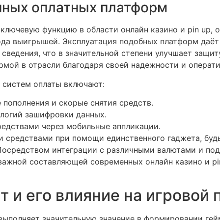
нных оплатных платформ
лючевую функцию в области онлайн казино и pin up, 
ода выигрышей. Эксплуатация подобных платформ даё
сведения, что в значительной степени улучшает защи
ь нормой в отрасли благодаря своей надежности и опера
 систем оплаты включают:
 пополнения и скорые снятия средств.
ологий зашифровки данных.
редствами через мобильные аппликации.
и средствами при помощи единственного гаджета, будь
 Посредством интеграции с различными валютами и по
важной составляющей современных онлайн казино и pin
 и его влияние на игровой 
 выполняет значительную значение в формировании гей