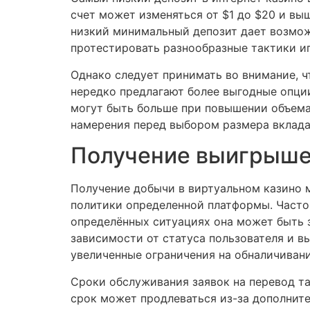
счет может изменяться от $1 до $20 и вы
низкий минимальный депозит дает возмож
протестировать разнообразные тактики и
Однако следует принимать во внимание, ч
нередко предлагают более выгодные опции
могут быть больше при повышении объема
намерения перед выбором размера вклада
Получение выигрышей
Получение добычи в виртуальном казино 
политики определенной платформы. Часто,
определённых ситуациях она может быть з
зависимости от статуса пользователя и 
увеличенные ограничения на обналичивани
Сроки обслуживания заявок на перевод та
срок может продлеваться из-за дополнит