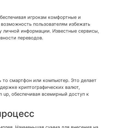
обеспечивая игрокам комфортные и
т возможность пользователям избежать
ту личной информации. Известные сервисы,
тивности переводов.
 то смартфон или компьютер. Это делает
ддержке криптографических валют,
 up, обеспечивая всемирный доступ к
процесс
мплея. Наименьшая сумма для внесения на