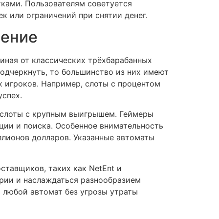
тками. Пользователям советуется
к или ограничений при снятии денег.
рение
чиная от классических трёхбарабанных
одчеркнуть, то большинство из них имеют
х игроков. Например, слоты с процентом
успех.
и слоты с крупным выигрышем. Геймеры
ции и поиска. Особенное внимательность
ллионов долларов. Указанные автоматы
ставщиков, таких как NetEnt и
трии и наслаждаться разнообразием
 любой автомат без угрозы утраты