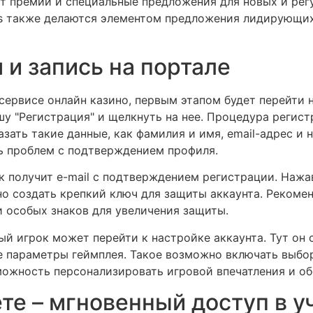
ют премии и специальные предложения для новых и регу
ts также делаются элементом предложения лидирующих
и запись на портале
сервисе онлайн казино, первым этапом будет перейти н
у "Регистрация" и щелкнуть на нее. Процедура регист
зать такие данные, как фамилия и имя, email-адрес и 
ь проблем с подтверждением профиля.
к получит e-mail с подтверждением регистрации. Нажа
жно создать крепкий ключ для защиты аккаунта. Рекоме
 особых знаков для увеличения защиты.
й игрок может перейти к настройке аккаунта. Тут он 
е параметры геймплея. Такое возможно включать выбо
зможность персонализировать игровой впечатления и об
те – мгновенный доступ в у