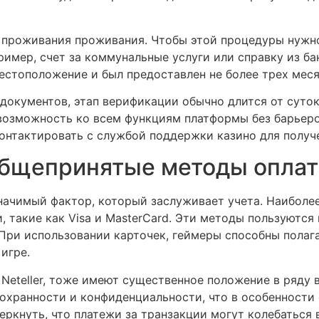
проживания проживания. Чтобы этой процедуры нужно
мер, счет за коммунальные услуги или справку из ба
стоположение и был предоставлен не более трех меся
документов, этап верификации обычно длится от суток 
возможность ко всем функциям платформы без барьеров
контактировать с службой поддержки казино для получ
общепринятые методы опла
значимый фактор, который заслуживает учета. Наиболе
, такие как Visa и MasterCard. Эти методы пользуются
При использовании карточек, геймеры способны полагат
игре.
и Neteller, тоже имеют существенное положение в ряду 
охранности и конфиденциальности, что в особенности
ркнуть, что платежи за транзакции могут колебаться 