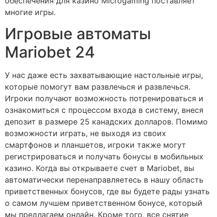
обеспечения для казино Microgaming поставляет
многие игры.
Игровые автоматы
Mariobet 24
У нас даже есть захватывающие настольные игры,
которые помогут вам развлечься и развлечься.
Игроки получают возможность потренироваться и
ознакомиться с процессом входа в систему, внеся
депозит в размере 25 канадских долларов. Помимо
возможности играть, не выходя из своих
смартфонов и планшетов, игроки также могут
регистрироваться и получать бонусы в мобильных
казино. Когда вы открываете счет в Mariobet, вы
автоматически перенаправляетесь в нашу область
приветственных бонусов, где вы будете рады узнать
о самом лучшем приветственном бонусе, который
мы предлагаем онлайн. Кроме того, все снятие