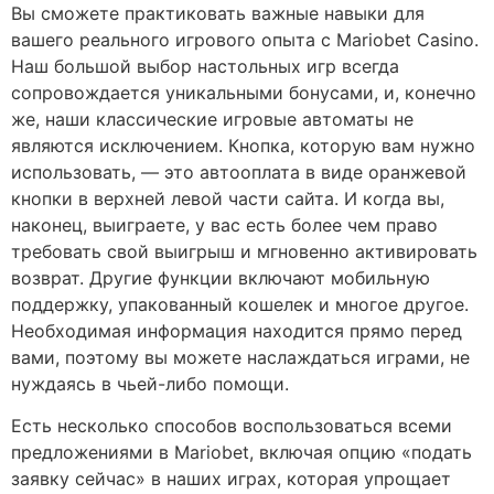
Вы сможете практиковать важные навыки для
вашего реального игрового опыта с Mariobet Casino.
Наш большой выбор настольных игр всегда
сопровождается уникальными бонусами, и, конечно
же, наши классические игровые автоматы не
являются исключением. Кнопка, которую вам нужно
использовать, — это автооплата в виде оранжевой
кнопки в верхней левой части сайта. И когда вы,
наконец, выиграете, у вас есть более чем право
требовать свой выигрыш и мгновенно активировать
возврат. Другие функции включают мобильную
поддержку, упакованный кошелек и многое другое.
Необходимая информация находится прямо перед
вами, поэтому вы можете наслаждаться играми, не
нуждаясь в чьей-либо помощи.
Есть несколько способов воспользоваться всеми
предложениями в Mariobet, включая опцию «подать
заявку сейчас» в наших играх, которая упрощает