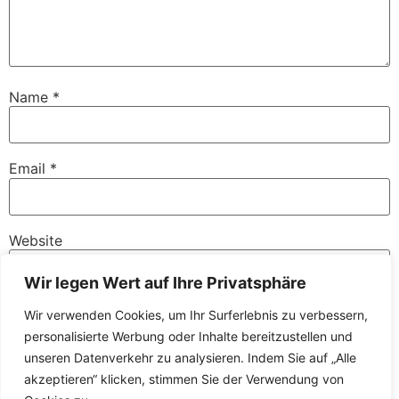
Name
*
Email
*
Website
Wir legen Wert auf Ihre Privatsphäre
Wir verwenden Cookies, um Ihr Surferlebnis zu verbessern,
Save my name, email, and website in this browser for
personalisierte Werbung oder Inhalte bereitzustellen und
the next time I comment.
unseren Datenverkehr zu analysieren. Indem Sie auf „Alle
akzeptieren“ klicken, stimmen Sie der Verwendung von