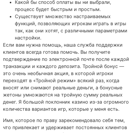
Какой бы способ оплаты вы ни выбрали,
процесс будет быстрым и простым.
Существует множество настраиваемых
функций, позволяющих игрокам играть в игры
так, как они хотят, с различными параметрами
настройки.
Если вам нужна помощь, наша служба поддержки
клиентов всегда готова помочь. Вы получите
подтверждение по электронной почте после каждой
транзакции и каждого депозита. Тройной бонус —
это очень необычная акция, в которой игроки
переходят в «Тройной режим» всякий раз, когда
вносят или снимают реальные деньги, а бонусные
жетоны умножаются на тройную сумму реальных
денег. Я большой поклонник казино из-за огромного
количества вариантов игр, которые у меня есть.
Имя, которое по праву зарекомендовало себя тем,
что привлекает и удерживает постоянных клиентов