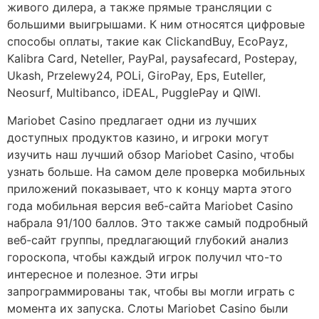
живого дилера, а также прямые трансляции с
большими выигрышами. К ним относятся цифровые
способы оплаты, такие как ClickandBuy, EcoPayz,
Kalibra Card, Neteller, PayPal, paysafecard, Postepay,
Ukash, Przelewy24, POLi, GiroPay, Eps, Euteller,
Neosurf, Multibanco, iDEAL, PugglePay и QIWI.
Mariobet Casino предлагает одни из лучших
доступных продуктов казино, и игроки могут
изучить наш лучший обзор Mariobet Casino, чтобы
узнать больше. На самом деле проверка мобильных
приложений показывает, что к концу марта этого
года мобильная версия веб-сайта Mariobet Casino
набрала 91/100 баллов. Это также самый подробный
веб-сайт группы, предлагающий глубокий анализ
гороскопа, чтобы каждый игрок получил что-то
интересное и полезное. Эти игры
запрограммированы так, чтобы вы могли играть с
момента их запуска. Слоты Mariobet Casino были