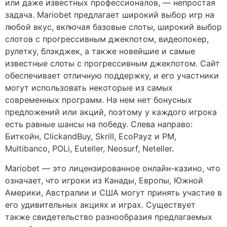
или даже известных профессионалов, — непростая
задача. Mariobet предлагает широкий выбор игр на
любой вкус, включая базовые слоты, широкий выбор
слотов с прогрессивным джекпотом, видеопокер,
рулетку, блэкджек, а также новейшие и самые
известные слоты с прогрессивным джекпотом. Сайт
обеспечивает отличную поддержку, и его участники
могут использовать некоторые из самых
современных программ. На нем нет бонусных
предложений или акций, поэтому у каждого игрока
есть равные шансы на победу. Слева направо:
Биткойн, ClickandBuy, Skrill, EcoPayz и PM,
Multibanco, POLi, Euteller, Neosurf, Neteller.
Mariobet — это лицензированное онлайн-казино, что
означает, что игроки из Канады, Европы, Южной
Америки, Австралии и США могут принять участие в
его удивительных акциях и играх. Существует
также свидетельство разнообразия предлагаемых