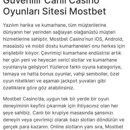
Güvenilir Canlı Casino
Oyunları Sitesi Mostbet
Yazılım harika ve kumarhane, tüm müşterilerine
dünyanın her yerinden sağlayan olağanüstü müşteri
hizmetlerine sahiptir. Mostbet Casino’nun iOS, Android,
masaüstü ve mobil dostu kumarhaneleri onu herkes için
erişilebilir kılıyor. Çevrimiçi kumarhane endüstrisi artık
her gün yeni ve heyecan verici slotlar ve kumarhane
oyunlarıyla gelişiyor! Yüzlerce farklı oyuna kategoriye,
temaya ve hatta bonus oyunlar, vahşi semboller, özel
oyun nitelikleri ve aşamalı jackpot yuvaları gibi
özelliklere göre göz atabilirsiniz.
Mostbet Casino’da, uygun tek bir yerde bir oyun
deneyiminin keyfini çıkarmak için ihtiyacınız olan her
şeye sahibiz. Canlı bir krupiye masasında şansınızı
deneyin veya çevrimiçi olarak bazı slotları döndürün ve
gerçek para kazanın. Online slotların yanı sıra, Mostbet