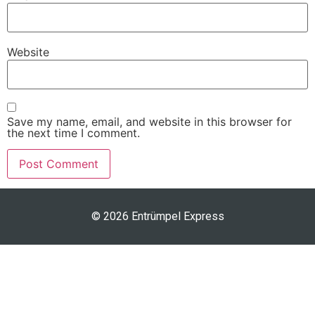
Website
Save my name, email, and website in this browser for
the next time I comment.
© 2026 Entrümpel Express