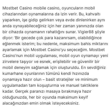
Mostbet Casino mobile casino, oyuncuların mobil
cihazlarından oynamalarına da izin verir. Bu, kahvaltı
yaparken, işe gidip gelirken veya evde dinlenirken aynı
anda oynayabileceğiniz için her zaman yanınızda olan
bir cihazda oynamanın rahatlığını sunar. Vigier88 şöyle
diyor: ‘Bir gecede çok para kazanırsam, olabildiğince
eğlenmek isterim; bu nedenle, maksimum bahis miktarını
ayarlamak için Mostbet Casino’yu seçeceğim. Mostbet
Casino’nun mobil uygulaması, mobil oyun oynamayı yeni
zirvelere taşıyor ve esnek, erişilebilir ve güvenilir bir
mobil deneyim sağlamak için oluşturuldu. En sevdiğiniz
kumarhane oyunlarının tümünü kendi hızınızda
oynamaya hazır olun – basit stratejiler ve minimum
uygulamadan tam koşuşturma ve manuel taktiklere
kadar. Gerçek paranızı masaya bırakmaya hazır
olduğunuzda, her bir oyunda maksimum keyif
alacağınızdan emin olmak isteyeceksiniz.