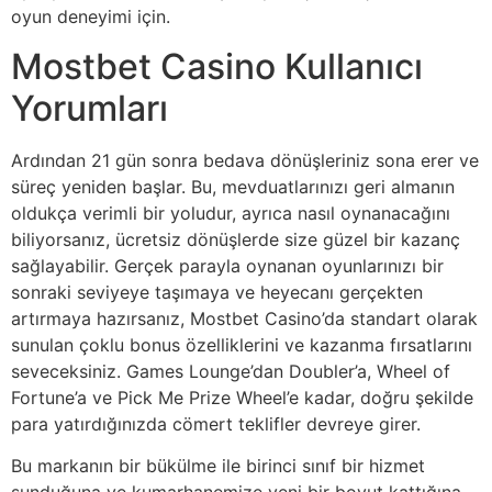
oyun deneyimi için.
Mostbet Casino Kullanıcı
Yorumları
Ardından 21 gün sonra bedava dönüşleriniz sona erer ve
süreç yeniden başlar. Bu, mevduatlarınızı geri almanın
oldukça verimli bir yoludur, ayrıca nasıl oynanacağını
biliyorsanız, ücretsiz dönüşlerde size güzel bir kazanç
sağlayabilir. Gerçek parayla oynanan oyunlarınızı bir
sonraki seviyeye taşımaya ve heyecanı gerçekten
artırmaya hazırsanız, Mostbet Casino’da standart olarak
sunulan çoklu bonus özelliklerini ve kazanma fırsatlarını
seveceksiniz. Games Lounge’dan Doubler’a, Wheel of
Fortune’a ve Pick Me Prize Wheel’e kadar, doğru şekilde
para yatırdığınızda cömert teklifler devreye girer.
Bu markanın bir bükülme ile birinci sınıf bir hizmet