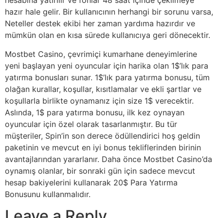
hesabına yatırılır ve fonlar 48 saat içinde çekilmeye
hazır hale gelir. Bir kullanıcının herhangi bir sorunu varsa,
Neteller destek ekibi her zaman yardıma hazırdır ve
mümkün olan en kısa sürede kullanıcıya geri dönecektir.
Mostbet Casino, çevrimiçi kumarhane deneyimlerine
yeni başlayan yeni oyuncular için harika olan 1$’lık para
yatırma bonusları sunar. 1$’lık para yatırma bonusu, tüm
olağan kurallar, koşullar, kısıtlamalar ve ekli şartlar ve
koşullarla birlikte oynamanız için size 1$ verecektir.
Aslında, 1$ para yatırma bonusu, ilk kez oynayan
oyuncular için özel olarak tasarlanmıştır. Bu tür
müşteriler, Spin’in son derece ödüllendirici hoş geldin
paketinin ve mevcut en iyi bonus tekliflerinden birinin
avantajlarından yararlanır. Daha önce Mostbet Casino’da
oynamış olanlar, bir sonraki gün için sadece mevcut
hesap bakiyelerini kullanarak 20$ Para Yatırma
Bonusunu kullanmalıdır.
Leave a Reply