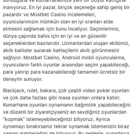
sunduğuna ve kumarhanemize yeni bir boyut kattığına
inanıyoruz. En iyi pazar, birçok seçeneğe sahip geniş bir
pazardır ve Mostbet Casino incelemeleri,
oyuncularımızın mümkün olan en iyi oranları elde
etmesini sağlamak için bunu inceliyor. Seçimlerimiz,
dünya çapında bahis için en iyi ve en güvenilir
seçeneklerden bazılarıdır. Uzmanlardan oluşan ekibimiz,
akıllı bahisler sunarak bahisçilerin akıllı görünmesini
sağlıyor. Mostbet Casino, Android mobil oyuncularına,
oyuncuların farklı oyunlar arasından seçim yapabileceği,
para yatırıp para kazanabileceği tamamen ücretsiz bir
deneyim sunuyor.
Blackjack, rulet, bakara, çok çeşitli video poker oyunları
ve çok daha fazlası gibi masa oyunları onlara katılır.
Kumarhane oyunları oynamanın bağımlılık yapabileceğini
ve düzenli bir ziyaretçiyseniz en sevdiğiniz oyunlardan
“kopmak” istemeyebileceğinizi biliyoruz. Ayrıca
oynamayı bırakırsanız tekrar oynamak istemenizin biraz
zaman alabileceğini de biliyoruz. Bu nedenle, oynadıkça