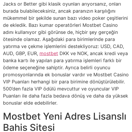
Jacks or Better gibi klasik oyunları arıyorsanız, onları
burada bulabileceksiniz, ancak paranızın karşılığını
mükemmel bir şekilde sunan bazı video poker çeşitlerini
de ekledik. Bazı kumar operatörleri Mostbet Casino
adını kullanıyor gibi görünse de, hiçbir şey gerçeğin
ötesinde olamaz. Aşağıdaki para birimlerinde para
yatırma ve çekme işlemlerini destekliyoruz: USD, CAD,
AUD, GBP, EUR,
mostbet
DKK ve NOK, ancak kredi veya
banka kartı ile yapılan para yatırma işlemleri farklı bir
ödeme seçeneğine sahiptir. Ayrıca belirli oyuncu
promosyonlarında ek bonuslar vardır ve Mostbet Casino
VIP Puanları herhangi bir para birimine dönüştürülebilir.
500’den fazla VIP ödülü mevcuttur ve oyuncular VIP
Puanları ile daha fazla bedava dönüş ve daha da yüksek
bonuslar elde edebilirler.
Mostbet Yeni Adres Lisanslı
Bahis Sitesi