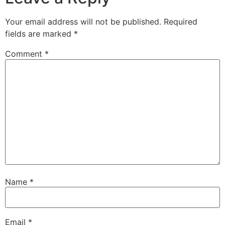
Your email address will not be published.
Required
fields are marked
*
Comment
*
Name
*
Email
*