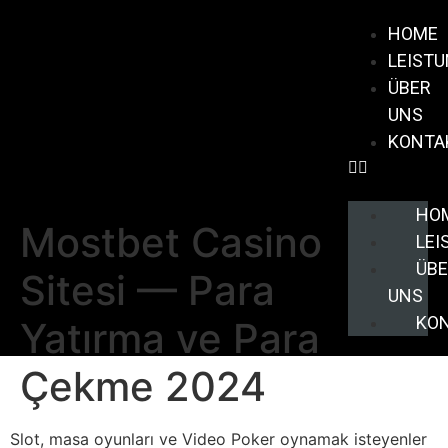
HOME
LEIST
ÜBER
UNS
KONTA
HO
Mostbet Casino
LEI
ÜB
Sitesi — Para
UNS
KO
Yatırma ve Para
Çekme 2024
Slot, masa oyunları ve Video Poker oynamak isteyenler