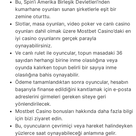
Bu, Spin’i Amerika Birleşik Devletleri’nden
kumarhane oyunları sunan şirketlerle eşit bir
zemine oturttu.
Slotlar, masa oyunları, video poker ve canlı casino
oyunları dahil olmak üzere Mostbet Casino’daki en
iyi casino oyunlarını gerçek parayla
oynayabilirsiniz.
Ve canlı rulet ile oyuncular, topun masadaki 36
sayıdan herhangi birine inme olasılığına veya
oyunda kalırken topun belirli bir sayıya inme
olasılığına bahis oynayabilir.
Ödeme tamamlandıktan sonra oyuncular, hesabın
başarıyla finanse edildiğini kanıtlamak için e-posta
adreslerini girmeleri gereken siteye geri
yönlendirilecek.
Mostbet Casino bonusları hakkında daha fazla bilgi
için bizi ziyaret edin.
Bu, oyuncuların çevrimiçi veya hareket halindeyken
yüzlerce saat oynayabileceği anlamına gelir.