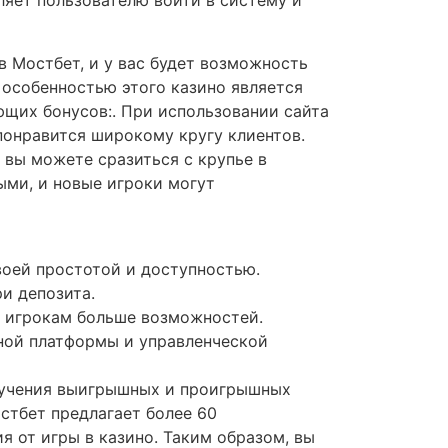
ляет пользователю войти в систему и
в Мостбет, и у вас будет возможность
 особенностью этого казино является
ющих бонусов:. При использовании сайта
понравится широкому кругу клиентов.
 вы можете сразиться с крупье в
ыми, и новые игроки могут
воей простотой и доступностью.
ри депозита.
ет игрокам больше возможностей.
ной платформы и управленческой
олучения выигрышных и проигрышных
остбет предлагает более 60
от игры в казино. Таким образом, вы