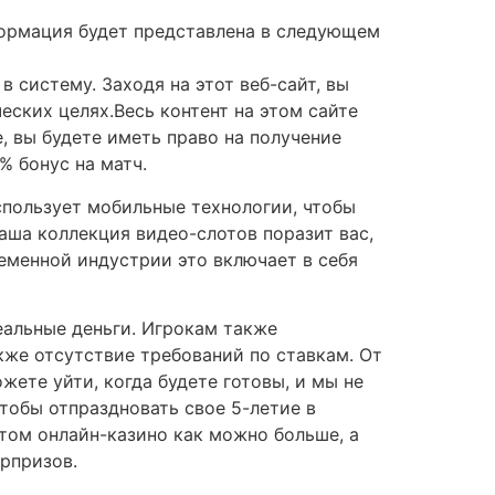
ормация будет представлена ​​в следующем
 систему. Заходя на этот веб-сайт, вы
еских целях.Весь контент на этом сайте
, вы будете иметь право на получение
% бонус на матч.
спользует мобильные технологии, чтобы
ша коллекция видео-слотов поразит вас,
еменной индустрии это включает в себя
еальные деньги. Игрокам также
кже отсутствие требований по ставкам. От
ете уйти, когда будете готовы, и мы не
тобы отпраздновать свое 5-летие в
том онлайн-казино как можно больше, а
юрпризов.