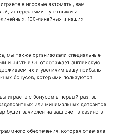
 играете в игровые автоматы, вам
икой, интересными функциями и
-линейных, 100-линейных и наших
ка, мы также организовали специальные
ный и чистый.Он отображает английскую
ддерживаем их и увеличим вашу прибыль
ажных бонусов, которыми пользуются
вы играете с бонусом в первый раз, вы
бездепозитных или минимальных депозитов
р будет зачислен на ваш счет в казино в
раммного обеспечения, которая отвечала