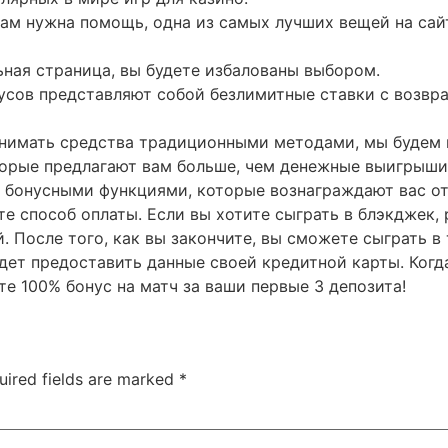
ам нужна помощь, одна из самых лучших вещей на сайте
ьная страница, вы будете избалованы выбором.
сов представляют собой безлимитные ставки с возвра
снимать средства традиционными методами, мы будем 
торые предлагают вам больше, чем денежные выигрыши
бонусными функциями, которые вознаграждают вас от
е способ оплаты. Если вы хотите сыграть в блэкджек, 
. После того, как вы закончите, вы сможете сыграть 
дет предоставить данные своей кредитной карты. Когда
те 100% бонус на матч за ваши первые 3 депозита!
uired fields are marked
*