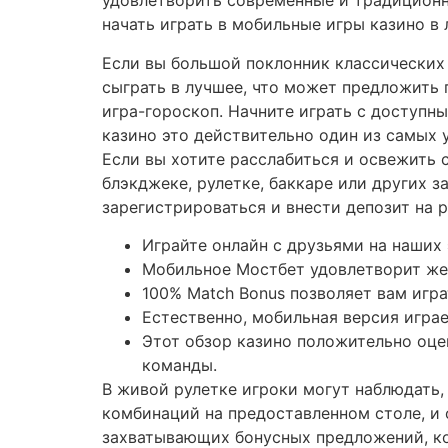
удовлетворить современные и традиционны
начать играть в мобильные игры казино в
Если вы большой поклонник классических 
сыграть в лучшее, что может предложить 
игра-гороскоп. Начните играть с доступн
казино это действительно один из самых 
Если вы хотите расслабиться и освежить с
блэкджеке, рулетке, баккаре или других 
зарегистрироваться и внести депозит на 
Играйте онлайн с друзьями на наших
Мобильное Мостбет удовлетворит жел
100% Match Bonus позволяет вам играт
Естественно, мобильная версия играе
Этот обзор казино положительно оце
команды.
В живой рулетке игроки могут наблюдать
комбинаций на предоставленном столе, и о
захватывающих бонусных предложений, ко