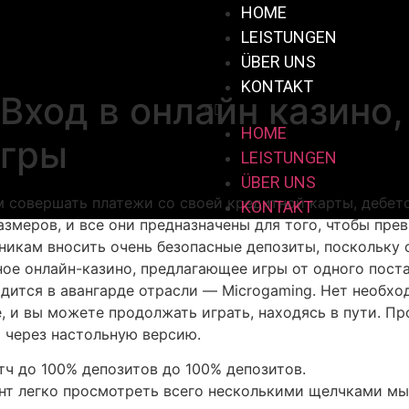
HOME
LEISTUNGEN
ÜBER UNS
KONTAKT
 Вход в онлайн казино
HOME
игры
LEISTUNGEN
ÜBER UNS
 совершать платежи со своей кредитной карты, дебет
KONTAKT
змеров, и все они предназначены для того, чтобы пре
никам вносить очень безопасные депозиты, поскольку 
ое онлайн-казино, предлагающее игры от одного пост
дится в авангарде отрасли — Microgaming. Нет необхо
, и вы можете продолжать играть, находясь в пути. 
ы через настольную версию.
тч до 100% депозитов до 100% депозитов.
тент легко просмотреть всего несколькими щелчками м