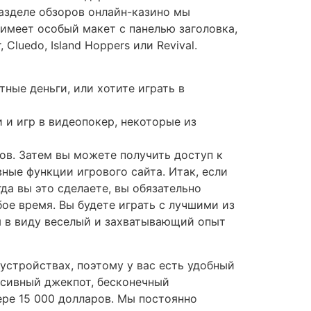
разделе обзоров онлайн-казино мы
 имеет особый макет с панелью заголовка,
luedo, Island Hoppers или Revival.
ные деньги, или хотите играть в
и игр в видеопокер, некоторые из
ов. Затем вы можете получить доступ к
ные функции игрового сайта. Итак, если
да вы это сделаете, вы обязательно
ое время. Вы будете играть с лучшими из
м в виду веселый и захватывающий опыт
устройствах, поэтому у вас есть удобный
ссивный джекпот, бесконечный
ре 15 000 долларов. Мы постоянно