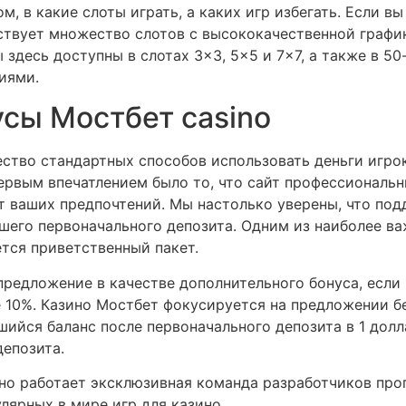
, в какие слоты играть, а каких игр избегать. Если вы
ествует множество слотов с высококачественной граф
десь доступны в слотах 3×3, 5×5 и 7×7, а также в 50
иями.
сы Мостбет casino
ество стандартных способов использовать деньги игро
ервым впечатлением было то, что сайт профессиональ
т ваших предпочтений. Мы настолько уверены, что по
шего первоначального депозита. Одним из наиболее в
ется приветственный пакет.
предложение в качестве дополнительного бонуса, если 
е 10%. Казино Мостбет фокусируется на предложении 
ийся баланс после первоначального депозита в 1 долла
депозита.
о работает эксклюзивная команда разработчиков прог
лярных в мире игр для казино.