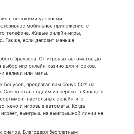
ание с высокими уровнями
склюзивное мобильное приложение, с
го телефона. Живые онлайн-игры,
но. Также, если депозит меньше
юбого браузера. От игровых автоматов до
й выбор игр онлайн-казино для игроков.
ни велики или малы.
 бонусов, предлагая вам бонус 50% на
 Casino стало одним из первых в Канаде в
ссортимент настольных онлайн-игр
ер, кено и игровые автоматы. Когда
е играет, выигрыш на выигрышной линии не
х счетов. Благодаря бесплатным