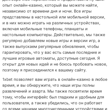
опыт онлайн-казино, который вы можете найти,
независимо от времени дня и ночи. Все игры
представлены в настольной или мобильной версии,
и в них можно играть на различных устройствах,
включая мобильные телефоны, планшеты и
настольные компьютеры. Действительно, мы также
регулярно добавляем новые игры и версии игр, а
также выпускаем регулярные обновления, чтобы
гарантировать, что у вас есть самые последние и
лучшие игровые автоматы, доступные сегодня. Я
открыт для новых идей и не боюсь пробовать новое,
поэтому я присоединился к вашему сайту.
1xbet позволяет вам играть в онлайн-казино в любое
время, и вы обнаружите, что наши игры полны
развлечений и азарта. Мы также посвятили время
тому, чтобы интерфейс был гладким и удобным для
пользователя, а также убедились, что он работает
со всеми нашими многочисленными устройствами и