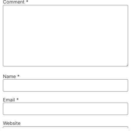
Comment
*
Name
*
Email
*
Website