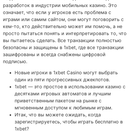
разработок в индустрии мобильных казино. Это
означает, что если у игроков есть проблема с
играми или самим сайтом, они могут поговорить с
кем-то, кто действительно может им помочь, а не
просто пытаться понять и интерпретировать то, что
вы пытаетесь сделать. Все транзакции полностью
безопасны и защищены в 1xbet, где все транзакции
зашифрованы и всегда снабжены цифровой
подписью.
Новые игроки в 1xbet Casino могут выбрать
один из пяти прогрессивных джекпотов.
1xbet — это простое в использовании казино с
десятками игровых автоматов и лучшим
приветственным пакетом на рынке с
мгновенным доступом к любимым играм.
Итак, что вы можете ожидать, когда
зарегистрируетесь, чтобы играть бесплатно в
1xbet?