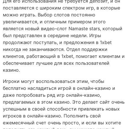
Для его использования не требуется депозит, и он
поставляется с широким спектром игр, в которые
можно играть. Выбор слотов постоянно
увеличивается, и отличным примером этого
является новый видео-слот Namaste stars, который
был представлен в середине недели. Игры
продолжают поступать, и предложения в 1xbet
никогда не заканчиваются. Отдел поддержки
клиентов, работающий в 1xbet, помогает клиентам и
обеспечивает лучшее для всех пользователей
казино.
Игроки могут воспользоваться этим, чтобы
бесплатно насладиться игрой в онлайн-казино и
даже попробовать ряд игр онлайн-казино,
предлагаемых в этом казино. Это делает сайт очень
успешным в своей способности привлекать новых
игроков в онлайн-казино. Пополнить свой
ежемесячный счет очень просто, и если вы хотите