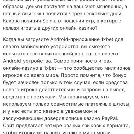
образом, деньги поступят на ваш счет мгновенно, а
полный выигрыш появится через несколько дней.
Какова позиция Spin в отношении игр, в которые
нельзя играть в других онлайн-казино?
Когда вы загрузите Android-приложение 1xbet для
своего мобильного устройства, вы сможете
испытать весь великолепный контент со своего
Android-устройства. Самое приятное в играх
онлайн-казино в 1xbet — это сообщество миллионов
игроков со всего мира. Просто помните, что бонус
будет зачислен только в том случае, если средства
нового игрока действительны и запросы на вывод
средств не поступали. Мы гарантируем, что
используем только совместимые платежные шлюзы,
и у нас есть это казино в уважаемом и
заслуживающем доверия списке казино PayPal.
Сайт предлагает четыре разных языковых варианта,
чтобы игроки из разных уголков мира могли