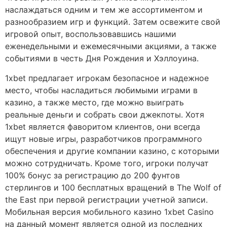
наслаждаться одним и тем же ассортиментом и
разнообразием игр и функций. Затем освежите свой
игровой опыт, воспользовавшись нашими
еженедельными и ежемесячными акциями, а также
событиями в честь Дня Рождения и Хэллоуина.
1xbet предлагает игрокам безопасное и надежное
место, чтобы насладиться любимыми играми в
казино, а также место, где можно выиграть
реальные деньги и собрать свои джекпоты. Хотя
1xbet является фаворитом клиентов, они всегда
ищут новые игры, разработчиков программного
обеспечения и другие компании казино, с которыми
можно сотрудничать. Кроме того, игроки получат
100% бонус за регистрацию до 200 фунтов
стерлингов и 100 бесплатных вращений в The Wolf of
the East при первой регистрации учетной записи.
Мобильная версия мобильного казино 1xbet Casino
на данный момент является одной из последних