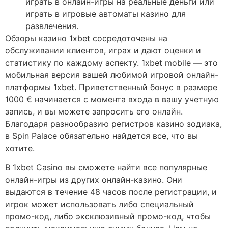
играть в онлайн-игры на реальные деньги или
играть в игровые автоматы казино для
развлечения.
Обзоры казино 1xbet сосредоточены на
обслуживании клиентов, играх и дают оценки и
статистику по каждому аспекту. 1xbet mobile — это
мобильная версия вашей любимой игровой онлайн-
платформы 1xbet. Приветственный бонус в размере
1000 € начинается с момента входа в вашу учетную
запись, и вы можете запросить его онлайн.
Благодаря разнообразию регистров казино зодиака,
в Spin Palace обязательно найдется все, что вы
хотите.
В 1xbet Casino вы сможете найти все популярные
онлайн-игры из других онлайн-казино. Они
выдаются в течение 48 часов после регистрации, и
игрок может использовать либо специальный
промо-код, либо эксклюзивный промо-код, чтобы