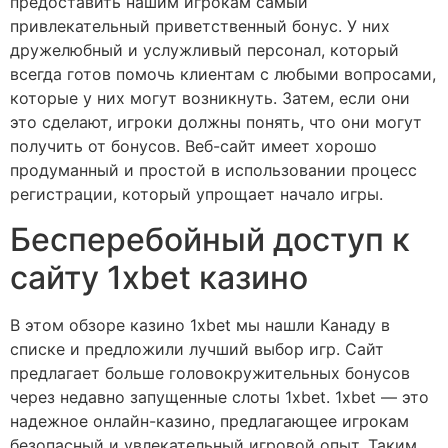
предоставить нашим игрокам самый
привлекательный приветственный бонус. У них
дружелюбный и услужливый персонал, который
всегда готов помочь клиентам с любыми вопросами,
которые у них могут возникнуть. Затем, если они
это сделают, игроки должны понять, что они могут
получить от бонусов. Веб-сайт имеет хорошо
продуманный и простой в использовании процесс
регистрации, который упрощает начало игры.
Бесперебойный доступ к
сайту 1xbet казино
В этом обзоре казино 1xbet мы нашли Канаду в
списке и предложили лучший выбор игр. Сайт
предлагает больше головокружительных бонусов
через недавно запущенные слоты 1xbet. 1xbet — это
надежное онлайн-казино, предлагающее игрокам
безопасный и увлекательный игровой опыт. Таким