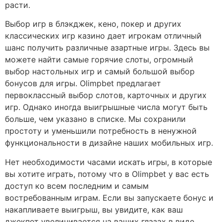
расти.
Выбор игр в блэкджек, кено, покер и других
классических игр казино дает игрокам отличный
шанс получить различные азартные игры. Здесь вы
можете найти самые горячие слоты, огромный
выбор настольных игр и самый большой выбор
бонусов для игры. Olimpbet предлагает
первоклассный выбор слотов, карточных и других
игр. Однако иногда выигрышные числа могут быть
больше, чем указано в списке. Мы сохранили
простоту и уменьшили потребность в ненужной
функциональности в дизайне наших мобильных игр.
Нет необходимости часами искать игры, в которые
вы хотите играть, потому что в Olimpbet у вас есть
доступ ко всем последним и самым
востребованным играм. Если вы запускаете бонус и
накапливаете выигрыш, вы увидите, как ваш
джекпот увеличивается на ваших глазах в виде