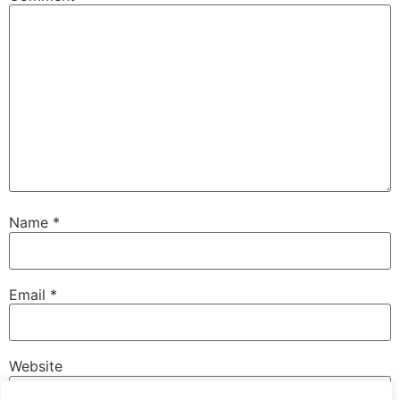
Name
*
Email
*
Website