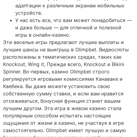
адаптации к различным экранам мобильных
устройств.
У нас есть все, что вам может понадобиться —
и даже больше — для отличной и полезной
игры в онлайн-казино.
Эти веселые игры предлагают лучшие выплаты и
лучшие шансы на выигрыш в Olimpbet. Видеослоты
расположены в тематических средах, таких как
Knockout, Wing it, Прежде всего, Knockout и Bikini
Spinner. Во-первых, казино Olimpbet строго
регулируется игровыми комиссиями Канаваке и
Квебека. Вы даже можете установить свою
собственную сумму ставки, и если вам нравится
отсиживаться, бонусная функция станет вашим
лучшим другом. Эта игра в живом казино стала
популярным способом испытать настоящие
ощущения от жизни в казино, не участвуя в игре
самостоятельно. Olimpbet имеет лучшую и самую