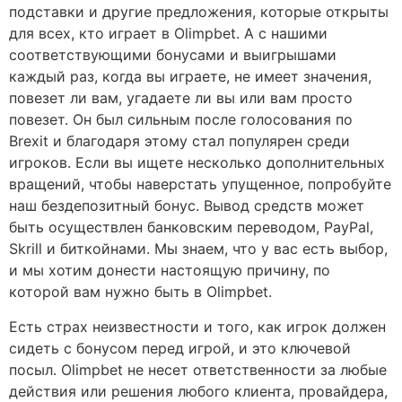
подставки и другие предложения, которые открыты
для всех, кто играет в Olimpbet. А с нашими
соответствующими бонусами и выигрышами
каждый раз, когда вы играете, не имеет значения,
повезет ли вам, угадаете ли вы или вам просто
повезет. Он был сильным после голосования по
Brexit и благодаря этому стал популярен среди
игроков. Если вы ищете несколько дополнительных
вращений, чтобы наверстать упущенное, попробуйте
наш бездепозитный бонус. Вывод средств может
быть осуществлен банковским переводом, PayPal,
Skrill и биткойнами. Мы знаем, что у вас есть выбор,
и мы хотим донести настоящую причину, по
которой вам нужно быть в Olimpbet.
Есть страх неизвестности и того, как игрок должен
сидеть с бонусом перед игрой, и это ключевой
посыл. Olimpbet не несет ответственности за любые
действия или решения любого клиента, провайдера,