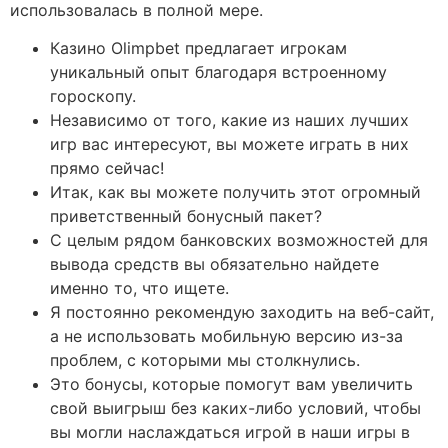
использовалась в полной мере.
Казино Olimpbet предлагает игрокам
уникальный опыт благодаря встроенному
гороскопу.
Независимо от того, какие из наших лучших
игр вас интересуют, вы можете играть в них
прямо сейчас!
Итак, как вы можете получить этот огромный
приветственный бонусный пакет?
С целым рядом банковских возможностей для
вывода средств вы обязательно найдете
именно то, что ищете.
Я постоянно рекомендую заходить на веб-сайт,
а не использовать мобильную версию из-за
проблем, с которыми мы столкнулись.
Это бонусы, которые помогут вам увеличить
свой выигрыш без каких-либо условий, чтобы
вы могли наслаждаться игрой в наши игры в