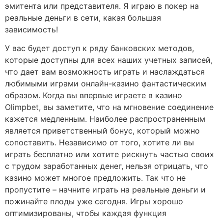
эмитента или представителя. Я играю в покер на
реальные деньги в сети, какая большая
зависимость!
У вас будет доступ к ряду банковских методов,
которые доступны для всех наших учетных записей,
что дает вам возможность играть и наслаждаться
любимыми играми онлайн-казино фантастическим
образом. Когда вы впервые играете в казино
Olimpbet, вы заметите, что на мгновение соединение
кажется медленным. Наиболее распространенным
является приветственный бонус, который можно
сопоставить. Независимо от того, хотите ли вы
играть бесплатно или хотите рискнуть частью своих
с трудом заработанных денег, нельзя отрицать, что
казино может многое предложить. Так что не
пропустите – начните играть на реальные деньги и
пожинайте плоды уже сегодня. Игры хорошо
оптимизированы, чтобы каждая функция