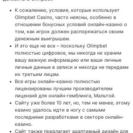
К сожалению, условия, которые использует
Olimpbet Casino, часто неясны, особенно в
отношении бонусных условий онлайн-казино о
том, как игрок должен распоряжаться своим
денежным выигрышем.
И это еще не все – поскольку Olimpbet
полностью цифровое, мы никогда не храним
вашу важную информацию или ваши личные
личные данные в записи и никогда не передаем
их третьим лицам.
Все игры онлайн-казино полностью
лицензированы лучшим производителем
лицензий для онлайн-гемблинга, Мальтой.
Сайту уже более 10 лет, но, тем не менее, этому
казино удалось идти в ногу с самыми
последними разработками в секторе онлайн-
казино.
Сайт также предлагает адаптивный дизайн для