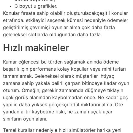
3 boyutlu grafikler.
Konular fırsata sahip olabilir oluşturulacakçeşitli konular
etrafında. etkileyici seçenek kümesi nedeniyle ödemeler
geliştirilmiş çevrimiçi oyunlar alma çok daha fazla
geleneksel slotlarda olduğundan daha fazla.
Hızlı makineler
Kumar eğlencesi bu türden sağlamak anında ödeme
başarılı için performans kolay koşullar veya mini turları
tamamlamak. Geleneksel olarak müşteriler ihtiyaç
zamana sahip yakala belirli çarpan bitinceye kadar oyun
oturum. Örneğin, gerekir zamanında düğmeye tıklayın
uçak görüş alanından kaybolmadan önce. Ne kadar geç
yapılır, daha yüksek gerçekçi ödül miktarını alma. Öte
yandan artır kaybetme riski, ne zaman uçak uçar
sınırların oyun alanı.
Temel kurallar nedeniyle hızlı simülatörler harika yeni