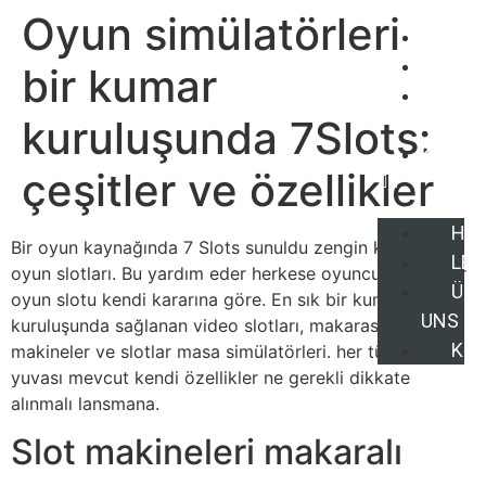
Oyun simülatörleri
HOME
LEIST
bir kumar
ÜBER
kuruluşunda 7Slots:
UNS
KONTA
çeşitler ve özellikler
HO
Bir oyun kaynağında 7 Slots sunuldu zengin katalog
LEI
oyun slotları. Bu yardım eder herkese oyuncu etkinleştir
ÜB
oyun slotu kendi kararına göre. En sık bir kumar
UNS
kuruluşunda sağlanan video slotları, makarasız
KO
makineler ve slotlar masa simülatörleri. her tür video
yuvası mevcut kendi özellikler ne gerekli dikkate
alınmalı lansmana.
Slot makineleri makaralı