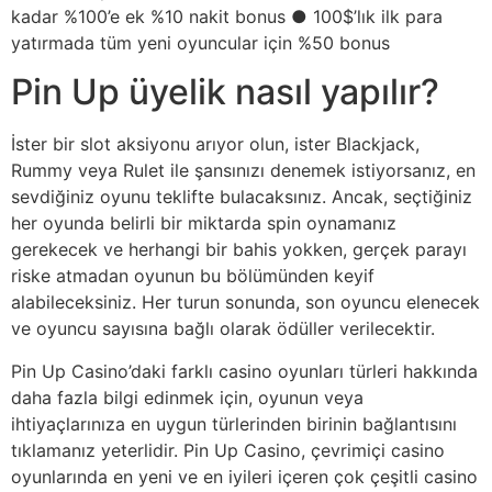
kadar %100’e ek %10 nakit bonus ● 100$’lık ilk para
yatırmada tüm yeni oyuncular için %50 bonus
Pin Up üyelik nasıl yapılır?
İster bir slot aksiyonu arıyor olun, ister Blackjack,
Rummy veya Rulet ile şansınızı denemek istiyorsanız, en
sevdiğiniz oyunu teklifte bulacaksınız. Ancak, seçtiğiniz
her oyunda belirli bir miktarda spin oynamanız
gerekecek ve herhangi bir bahis yokken, gerçek parayı
riske atmadan oyunun bu bölümünden keyif
alabileceksiniz. Her turun sonunda, son oyuncu elenecek
ve oyuncu sayısına bağlı olarak ödüller verilecektir.
Pin Up Casino’daki farklı casino oyunları türleri hakkında
daha fazla bilgi edinmek için, oyunun veya
ihtiyaçlarınıza en uygun türlerinden birinin bağlantısını
tıklamanız yeterlidir. Pin Up Casino, çevrimiçi casino
oyunlarında en yeni ve en iyileri içeren çok çeşitli casino