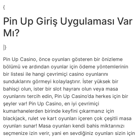
{
Pin Up Giriş Uygulaması Var
Mı?
|}
Pin Up Casino, önce oyunları gösteren bir önizleme
bölümü ve ardından oyunlar için ödeme yöntemlerinin
bir listesi ile hangi çevrimiçi casino oyunlarını
sunduklarını görmeyi kolaylaştırır. İster yüksek bir
bahisçi olun, ister bir slot hayranı olun veya masa
oyunlarını tercih edin, Pin Up Casino’da herkes için bir
şeyler var! Pin Up Casino, en iyi çevrimiçi
kumarhanelerden birinde keyfini çıkarmanız için
blackjack, rulet ve kart oyunları içeren çok çeşitli masa
oyunları sunar! Masa oyunları kendi bahis miktarınızı
seçmenize izin verir, yani en sevdiğiniz oyunları sizin için