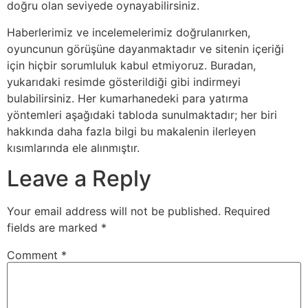
doğru olan seviyede oynayabilirsiniz.
Haberlerimiz ve incelemelerimiz doğrulanırken,
oyuncunun görüşüne dayanmaktadır ve sitenin içeriği
için hiçbir sorumluluk kabul etmiyoruz. Buradan,
yukarıdaki resimde gösterildiği gibi indirmeyi
bulabilirsiniz. Her kumarhanedeki para yatırma
yöntemleri aşağıdaki tabloda sunulmaktadır; her biri
hakkında daha fazla bilgi bu makalenin ilerleyen
kısımlarında ele alınmıştır.
Leave a Reply
Your email address will not be published.
Required
fields are marked
*
Comment
*