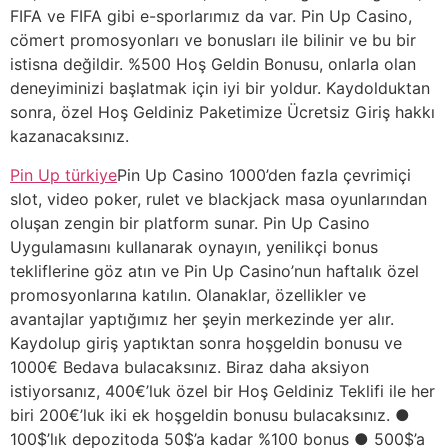
FIFA ve FIFA gibi e-sporlarımız da var. Pin Up Casino,
cömert promosyonları ve bonusları ile bilinir ve bu bir
istisna değildir. %500 Hoş Geldin Bonusu, onlarla olan
deneyiminizi başlatmak için iyi bir yoldur. Kaydolduktan
sonra, özel Hoş Geldiniz Paketimize Ücretsiz Giriş hakkı
kazanacaksınız.
Pin Up türkiye
Pin Up Casino 1000’den fazla çevrimiçi
slot, video poker, rulet ve blackjack masa oyunlarından
oluşan zengin bir platform sunar. Pin Up Casino
Uygulamasını kullanarak oynayın, yenilikçi bonus
tekliflerine göz atın ve Pin Up Casino’nun haftalık özel
promosyonlarına katılın. Olanaklar, özellikler ve
avantajlar yaptığımız her şeyin merkezinde yer alır.
Kaydolup giriş yaptıktan sonra hoşgeldin bonusu ve
1000€ Bedava bulacaksınız. Biraz daha aksiyon
istiyorsanız, 400€’luk özel bir Hoş Geldiniz Teklifi ile her
biri 200€’luk iki ek hoşgeldin bonusu bulacaksınız. ●
100$’lık depozitoda 50$’a kadar %100 bonus ● 500$’a