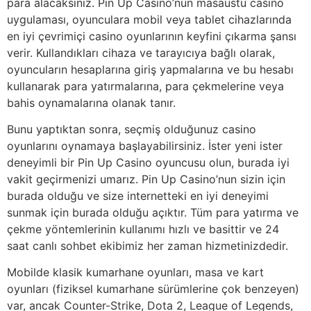
para alacaksınız. Pin Up Casino’nun masaüstü casino
uygulaması, oyunculara mobil veya tablet cihazlarında
en iyi çevrimiçi casino oyunlarının keyfini çıkarma şansı
verir. Kullandıkları cihaza ve tarayıcıya bağlı olarak,
oyuncuların hesaplarına giriş yapmalarına ve bu hesabı
kullanarak para yatırmalarına, para çekmelerine veya
bahis oynamalarına olanak tanır.
Bunu yaptıktan sonra, seçmiş olduğunuz casino
oyunlarını oynamaya başlayabilirsiniz. İster yeni ister
deneyimli bir Pin Up Casino oyuncusu olun, burada iyi
vakit geçirmenizi umarız. Pin Up Casino’nun sizin için
burada olduğu ve size internetteki en iyi deneyimi
sunmak için burada olduğu açıktır. Tüm para yatırma ve
çekme yöntemlerinin kullanımı hızlı ve basittir ve 24
saat canlı sohbet ekibimiz her zaman hizmetinizdedir.
Mobilde klasik kumarhane oyunları, masa ve kart
oyunları (fiziksel kumarhane sürümlerine çok benzeyen)
var, ancak Counter-Strike, Dota 2, League of Legends,