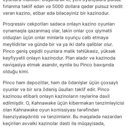
fırlanma təklif edən və 5000 dollara qədər pulsuz kredit
verən kazino, etibar edə biləcəyiniz bir kazinodur.
Proqressiv cekpotları sadəcə onlayn kazino oyunları
oynamaqla qazanmaq olar, lakin onlar çox qiymətli
olduqları üçün onlar minlərlə oyunçu cəlb etməyə
meyllidirlər və gündə bir və ya iki dəfə qaliblər olur.
Pinco geniş çeşidli oyunlara malik təhlükəsiz, yüksək
keyfiyyətli onlayn kazinodur. Plan əladır və kazinoda
naviqasiya etmək asandır, eynilə bu Pinco baxışında
olduğu kimi.
Pinco həm depozitlər, həm də ödənişlər üçün çoxsaylı
oyunlar və bir sıra ödəniş üsulları təklif edir. Pinco
kazinosu etibarlı onlayn kazinoların rəylərinə daxil
edilmişdir. O, Kahnawake üçün kiberməkan tənzimləyicisi
olan Kahnawake oyun komissiyası tərəfindən
lisenziyalaşdırılıb və tənzimlənir. Bu məqalədə nəzərdən
keçirilən əvvəlki kazinolar dəsti ilə müqayisədə,