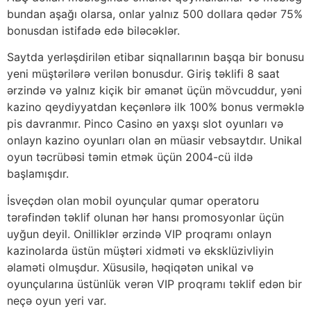
bundan aşağı olarsa, onlar yalnız 500 dollara qədər 75%
bonusdan istifadə edə biləcəklər.
Saytda yerləşdirilən etibar siqnallarının başqa bir bonusu
yeni müştərilərə verilən bonusdur. Giriş təklifi 8 saat
ərzində və yalnız kiçik bir əmanət üçün mövcuddur, yəni
kazino qeydiyyatdan keçənlərə ilk 100% bonus verməklə
pis davranmır. Pinco Casino ən yaxşı slot oyunları və
onlayn kazino oyunları olan ən müasir vebsaytdır. Unikal
oyun təcrübəsi təmin etmək üçün 2004-cü ildə
başlamışdır.
İsveçdən olan mobil oyunçular qumar operatoru
tərəfindən təklif olunan hər hansı promosyonlar üçün
uyğun deyil. Onilliklər ərzində VIP proqramı onlayn
kazinolarda üstün müştəri xidməti və eksklüzivliyin
əlaməti olmuşdur. Xüsusilə, həqiqətən unikal və
oyunçularına üstünlük verən VIP proqramı təklif edən bir
neçə oyun yeri var.