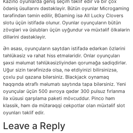
Kazino oyunlarda geniş seçim təklif edir və bir çox
ödəniş üsullarını dəstəkləyir. Bütün oyunlar Microgaming
tərəfindən təmin edilir, BGaming isə All Lucky Clovers
slotu üçün istifadə olunur. Oyunlar oyunçuların bütün
zövqləri və üslubları üçün uyğundur və müxtəlif ölkələrin
dillərini dəstəkləyir.
Ən əsası, oyunçuların saytdan istifadə edərkən özlərini
təhlükəsiz və rahat hiss etmələridir. Onlar oyunçuları
şəxsi məlumat təhlükəsizliyindən qorumağa sadiqdirlər.
Uğur sizin tərəfinizdə olsa, nə etdiyinizi bilirsinizsə,
çoxlu pul qazana bilərsiniz. Blackjack oynamaq
haqqında ətraflı məlumatı saytında tapa bilərsiniz. Yeni
oyunçular üçün 500 avroya qədər 300 pulsuz fırlanma
ilə xüsusi qarşılama paketi mövcuddur. Pinco həm
klassik, həm də mütərəqqi cekpotlar olan müxtəlif slot
oyunları təklif edir.
Leave a Reply