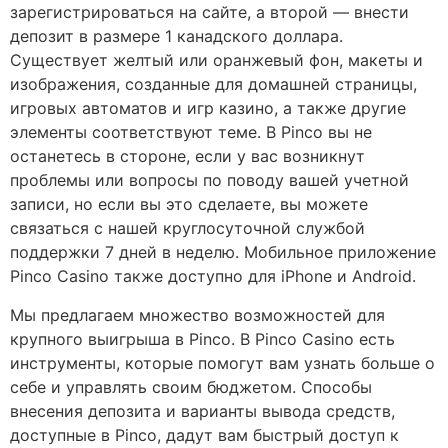
зарегистрироваться на сайте, а второй — внести
депозит в размере 1 канадского доллара.
Существует желтый или оранжевый фон, макеты и
изображения, созданные для домашней страницы,
игровых автоматов и игр казино, а также другие
элементы соответствуют теме. В Pinco вы не
останетесь в стороне, если у вас возникнут
проблемы или вопросы по поводу вашей учетной
записи, но если вы это сделаете, вы можете
связаться с нашей круглосуточной службой
поддержки 7 дней в неделю. Мобильное приложение
Pinco Casino также доступно для iPhone и Android.
Мы предлагаем множество возможностей для
крупного выигрыша в Pinco. В Pinco Casino есть
инструменты, которые помогут вам узнать больше о
себе и управлять своим бюджетом. Способы
внесения депозита и варианты вывода средств,
доступные в Pinco, дадут вам быстрый доступ к