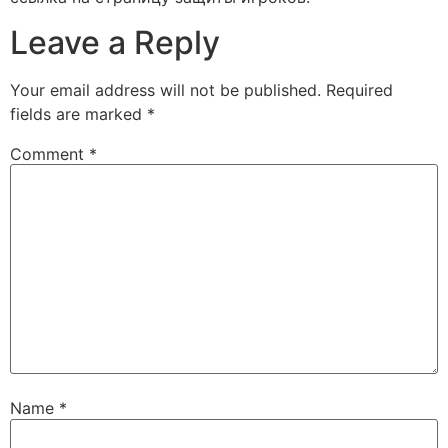
Leave a Reply
Your email address will not be published.
Required
fields are marked
*
Comment
*
Name
*