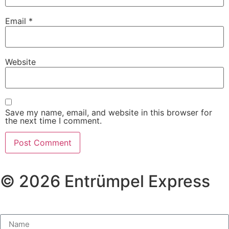
Email
*
Website
Save my name, email, and website in this browser for
the next time I comment.
© 2026 Entrümpel Express