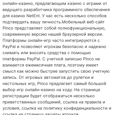
онлайн-казино, предлагающим казино с играми от
ведущего разработчика программного обеспечения
для казино NetEnt. У нас есть несколько способов
подтвердить вашу личность.Мобильный веб-сайт
Pinco представляет собой полнофункциональную,
современную версию нашей браузерной версии.
Платформы онлайн-игр часто интегрируются с
PayPal и позволяют игрокам безопасно и надежно
снимать или вносить средства с помощью
платформы PayPal. С учетной записью Pinco не
взимается ежемесячная плата, поэтому имеет
смысл как можно быстрее запустить свою учетную
запись. От игровых автоматов до рулетки и
настольных игр, Pinco предлагает самый большой
выбор игр онлайн-казино на ходу. На странице
регистрации будет отображаться несколько
приветственных сообщений, ссылка на правила и
условия, ссылка на политику конфиденциальности и
ссылка на страницу защиты игроков.