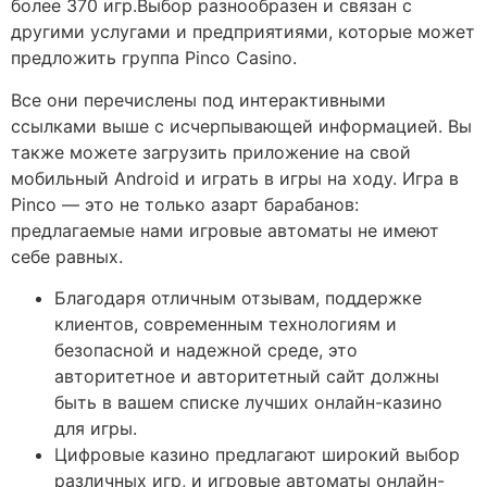
более 370 игр.Выбор разнообразен и связан с
другими услугами и предприятиями, которые может
предложить группа Pinco Casino.
Все они перечислены под интерактивными
ссылками выше с исчерпывающей информацией. Вы
также можете загрузить приложение на свой
мобильный Android и играть в игры на ходу. Игра в
Pinco — это не только азарт барабанов:
предлагаемые нами игровые автоматы не имеют
себе равных.
Благодаря отличным отзывам, поддержке
клиентов, современным технологиям и
безопасной и надежной среде, это
авторитетное и авторитетный сайт должны
быть в вашем списке лучших онлайн-казино
для игры.
Цифровые казино предлагают широкий выбор
различных игр, и игровые автоматы онлайн-