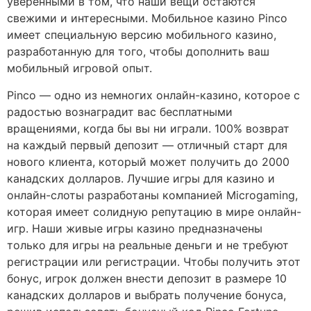
уверенными в том, что наши вещи остаются
свежими и интересными. Мобильное казино Pinco
имеет специальную версию мобильного казино,
разработанную для того, чтобы дополнить ваш
мобильный игровой опыт.
Pinco — одно из немногих онлайн-казино, которое с
радостью вознаградит вас бесплатными
вращениями, когда бы вы ни играли. 100% возврат
на каждый первый депозит — отличный старт для
нового клиента, который может получить до 2000
канадских долларов. Лучшие игры для казино и
онлайн-слоты разработаны компанией Microgaming,
которая имеет солидную репутацию в мире онлайн-
игр. Наши живые игры казино предназначены
только для игры на реальные деньги и не требуют
регистрации или регистрации. Чтобы получить этот
бонус, игрок должен внести депозит в размере 10
канадских долларов и выбрать получение бонуса,