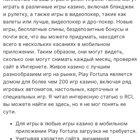
играть в различные игры казино, включая блэкджек
и рулетку, а также игры в видеопокер, такие как
валеты или лучше, видеопокер и дро-покер. Новые
игры, бесплатные спины, бездепозитные бонусы и
почти все, что вы можете придумать, находятся
всего в нескольких касаниях в мобильном
приложении. Таким образом, они могут видеть,
сколько они могут снимать каждый месяц, проверяя
сайт в Интернете. Живое казино с лучшим
разнообразием игр на рынке, Play Fortuna является
домом для более чем 200 игр казино, включая ряд
игровых автоматов, настольных, карточных и
специальных игр. Я читал интересную статью о RCI,
вы можете найти ее здесь, но я не мог понять ее
сути.
Для игры в любые игры казино в мобильном
приложении Play Fortuna загрузка не требуется.
Учитывая характер сайта, анонимная