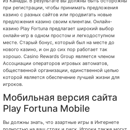
из Канады. В результате вы должны быть осторожны
при регистрации, чтобы принимать предложения
казино с разных сайтов или продвигать новые
предложения казино своим клиентам. Онлайн-
казино Play Fortuna предлагает широкий выбор
онлайн-игр в одном простом и легкодоступном
месте. Старый бонус, который был на месте до
нового казино, и он до сих пор работает так
хорошо. Casino Rewards Group является членом
Ассоциации операторов игровых автоматов,
общественной организации, единственной целью
которой является обеспечение лучшей жизни для
игроков.
Мобильная версия сайта
Play Fortuna Mobile
Вы должны знать, что азартные игры в Интернете
полностью на ваш страх и риск. Игроки также могут