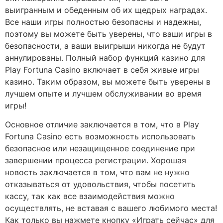
выигранным и обеденным об их щедрых наградах.
Все наши игры полностью безопасны и надежны,
поэтому вы можете быть уверены, что ваши игры в
безопасности, а ваши выигрыши никогда не будут
аннулированы. Полный набор функций казино для
Play Fortuna Casino включает в себя живые игры
казино. Таким образом, вы можете быть уверены в
лучшем опыте и лучшем обслуживании во время
игры!
Основное отличие заключается в том, что в Play
Fortuna Casino есть возможность использовать
безопасное или незащищенное соединение при
завершении процесса регистрации. Хорошая
новость заключается в том, что вам не нужно
отказываться от удовольствия, чтобы посетить
кассу, так как все взаимодействия можно
осуществлять, не вставая с вашего любимого места!
Как только вы нажмете кнопку «Играть сейчас» для