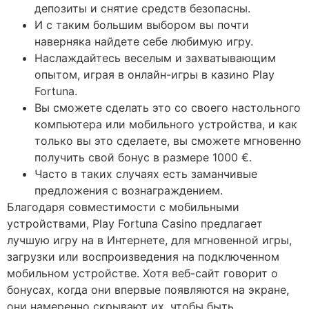
депозиты и снятие средств безопасны.
И с таким большим выбором вы почти
наверняка найдете себе любимую игру.
Наслаждайтесь веселым и захватывающим
опытом, играя в онлайн-игры в казино Play
Fortuna.
Вы сможете сделать это со своего настольного
компьютера или мобильного устройства, и как
только вы это сделаете, вы сможете мгновенно
получить свой бонус в размере 1000 €.
Часто в таких случаях есть заманчивые
предложения с вознаграждением.
Благодаря совместимости с мобильными
устройствами, Play Fortuna Casino предлагает
лучшую игру на в Интернете, для мгновенной игры,
загрузки или воспроизведения на подключенном
мобильном устройстве. Хотя веб-сайт говорит о
бонусах, когда они впервые появляются на экране,
они намеренно скрывают их, чтобы быть