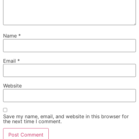
Name
*
Email
*
Website
Save my name, email, and website in this browser for
the next time I comment.