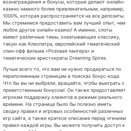
вознаграждения и бонусы, которые делают онлайн-
казино намного более привлекательным, например,
1000%, которая распространяется на все депозиты.
Мы стремимся предоставить вам лучший опыт, чем
любое другое онлайн-казино! А именно, слоты
имеют различные темы, охватывающие классику,
такую ​​​​как Клеопатра, европейский тематический
спин-офф фильма «Розовая пантера» и
тематические аристократы Dreaming Spires.
Лучше всего то, что вам не нужно продираться по
переполненным страницам в поисках бонус-кода.
Что бы вы ни выбрали, вращайте, чтобы выиграть с
приветственным бонусом!. Он также предоставляет
игрокам поддержку клиентов в режиме реального
времени. На странице было бы полезно иметь
сводку правил и игровых особенностей различных
игр сайта, а также краткое описание перед чтением
правил каждой игры. Вы можете получить доступ к