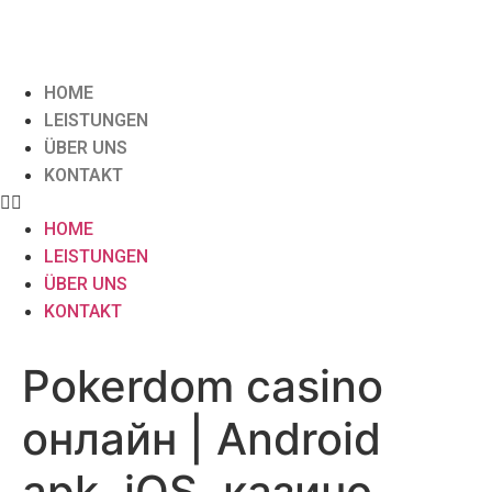
HOME
LEISTUNGEN
ÜBER UNS
KONTAKT
HOME
LEISTUNGEN
ÜBER UNS
KONTAKT
Pokerdom casino
онлайн | Android
apk, iOS, казино