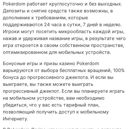
Pokerdom работает круглосуточно и без выходных.
Депозиты и снятие средств также возможны, в
дополнение к требованиям, которые
поддерживаются 24 часа в сутки, 7 дней в неделю.
Игроки могут посетить микрообласть каждой игры,
нажав и удерживая название игры, в результате чего
игра откроется в своем собственном пространстве,
оптимизированном для мобильных устройств.
Бонусные игры и призы казино Pokerdom
варьируются от выбора бесплатных вращений, 100%
бонуса до прогрессивного джекпота. И если вы
выиграете, вы также можете выиграть
прогрессивный джекпот. Если вы планируете играть
на мобильном устройстве, вам необходимо
убедиться, что у вас есть тарифный план,
позволяющий получить доступ к мобильному
Интернету.