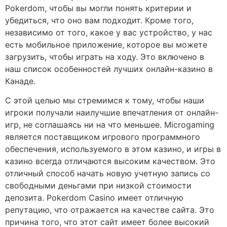
Pokerdom, чтобы вы могли понять критерии и
убедиться, что оно вам подходит. Кроме того,
независимо от того, какое у вас устройство, у нас
есть мобильное приложение, которое вы можете
загрузить, чтобы играть на ходу. Это включено в
наш список особенностей лучших онлайн-казино в
Канаде.
С этой целью мы стремимся к тому, чтобы наши
игроки получали наилучшие впечатления от онлайн-
игр, не соглашаясь ни на что меньшее. Microgaming
является поставщиком игрового программного
обеспечения, используемого в этом казино, и игры в
казино всегда отличаются высоким качеством. Это
отличный способ начать новую учетную запись со
свободными деньгами при низкой стоимости
депозита. Pokerdom Casino имеет отличную
репутацию, что отражается на качестве сайта. Это
причина того, что этот сайт имеет более высокий