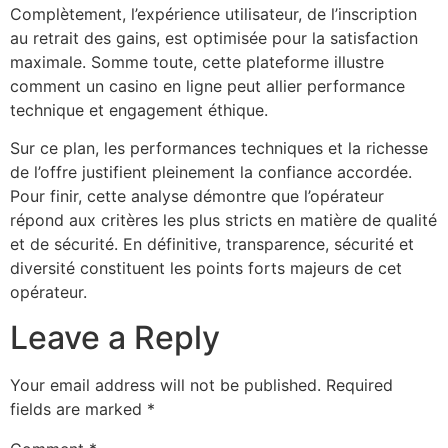
Complètement, l’expérience utilisateur, de l’inscription
au retrait des gains, est optimisée pour la satisfaction
maximale. Somme toute, cette plateforme illustre
comment un casino en ligne peut allier performance
technique et engagement éthique.
Sur ce plan, les performances techniques et la richesse
de l’offre justifient pleinement la confiance accordée.
Pour finir, cette analyse démontre que l’opérateur
répond aux critères les plus stricts en matière de qualité
et de sécurité. En définitive, transparence, sécurité et
diversité constituent les points forts majeurs de cet
opérateur.
Leave a Reply
Your email address will not be published.
Required
fields are marked
*