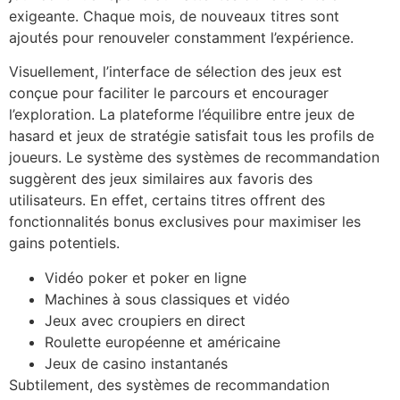
exigeante. Chaque mois, de nouveaux titres sont
ajoutés pour renouveler constamment l’expérience.
Visuellement, l’interface de sélection des jeux est
conçue pour faciliter le parcours et encourager
l’exploration. La plateforme l’équilibre entre jeux de
hasard et jeux de stratégie satisfait tous les profils de
joueurs. Le système des systèmes de recommandation
suggèrent des jeux similaires aux favoris des
utilisateurs. En effet, certains titres offrent des
fonctionnalités bonus exclusives pour maximiser les
gains potentiels.
Vidéo poker et poker en ligne
Machines à sous classiques et vidéo
Jeux avec croupiers en direct
Roulette européenne et américaine
Jeux de casino instantanés
Subtilement, des systèmes de recommandation