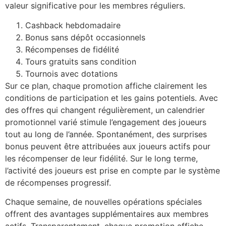
valeur significative pour les membres réguliers.
Cashback hebdomadaire
Bonus sans dépôt occasionnels
Récompenses de fidélité
Tours gratuits sans condition
Tournois avec dotations
Sur ce plan, chaque promotion affiche clairement les
conditions de participation et les gains potentiels. Avec
des offres qui changent régulièrement, un calendrier
promotionnel varié stimule l’engagement des joueurs
tout au long de l’année. Spontanément, des surprises
bonus peuvent être attribuées aux joueurs actifs pour
les récompenser de leur fidélité. Sur le long terme,
l’activité des joueurs est prise en compte par le système
de récompenses progressif.
Chaque semaine, de nouvelles opérations spéciales
offrent des avantages supplémentaires aux membres
actifs. Transparentement, chaque promotion affiche