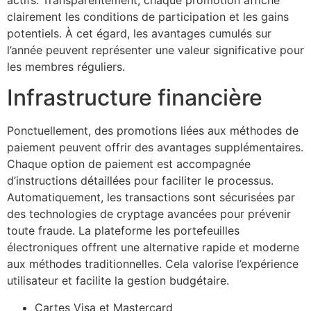
clairement les conditions de participation et les gains
potentiels. À cet égard, les avantages cumulés sur
l’année peuvent représenter une valeur significative pour
les membres réguliers.
Infrastructure financière
Ponctuellement, des promotions liées aux méthodes de
paiement peuvent offrir des avantages supplémentaires.
Chaque option de paiement est accompagnée
d’instructions détaillées pour faciliter le processus.
Automatiquement, les transactions sont sécurisées par
des technologies de cryptage avancées pour prévenir
toute fraude. La plateforme les portefeuilles
électroniques offrent une alternative rapide et moderne
aux méthodes traditionnelles. Cela valorise l’expérience
utilisateur et facilite la gestion budgétaire.
Cartes Visa et Mastercard