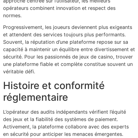
approche centrée sur l’utilisateur, les meilleurs
opérateurs combinent innovation et respect des
normes.
Progressivement, les joueurs deviennent plus exigeants
et attendent des services toujours plus performants.
Souvent, la réputation d’une plateforme repose sur sa
capacité à maintenir un équilibre entre divertissement et
sécurité. Pour les passionnés de jeux de casino, trouver
une plateforme fiable et complète constitue souvent un
véritable défi.
Histoire et conformité
réglementaire
L’opérateur des audits indépendants vérifient l’équité
des jeux et la fiabilité des systèmes de paiement.
Activement, la plateforme collabore avec des experts
en sécurité pour anticiper les menaces émergentes.