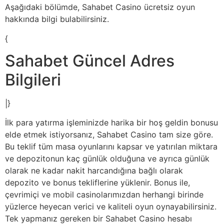
Aşağıdaki bölümde, Sahabet Casino ücretsiz oyun
hakkında bilgi bulabilirsiniz.
{
Sahabet Güncel Adres
Bilgileri
|}
İlk para yatırma işleminizde harika bir hoş geldin bonusu
elde etmek istiyorsanız, Sahabet Casino tam size göre.
Bu teklif tüm masa oyunlarını kapsar ve yatırılan miktara
ve depozitonun kaç günlük olduğuna ve ayrıca günlük
olarak ne kadar nakit harcandığına bağlı olarak
depozito ve bonus tekliflerine yüklenir. Bonus ile,
çevrimiçi ve mobil casinolarımızdan herhangi birinde
yüzlerce heyecan verici ve kaliteli oyun oynayabilirsiniz.
Tek yapmanız gereken bir Sahabet Casino hesabı