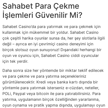
Sahabet Para Çekme
İşlemleri Güvenilir Mi?
Sahabet Casino’da para yatırmak ve para çekmek için
kullanmak için mükemmel bir yoldur. Sahabet Casino
çok çeşitli harika oyunlar sunsa da, her şey slotlarla ilgili
değil – ayrıca en iyi çevrimiçi casino deneyimi için
birçok slotsuz oyun sunuyoruz! Dışarıdaki herhangi bir
oyun ve oyuncu için, Sahabet Casino ciddi oyuncular
için tek yerdir.
Daha sonra size her yöntemde bir miktar teklif edilecek
ve para çekme ve para yatırma seçenekleriniz
görüntülenecektir. Kredi veya banka kartı dışında bir
yöntemle para yatırmak isterseniz e-cüzdan, neteller,
POLi, Paypal veya bitcoin ile para yatırabilirsiniz. Para
yatırma, uygulamanın birçok özelliğinden yararlanma,
oyun oynama ve pratik yapma dışında, uygulamayı oyun