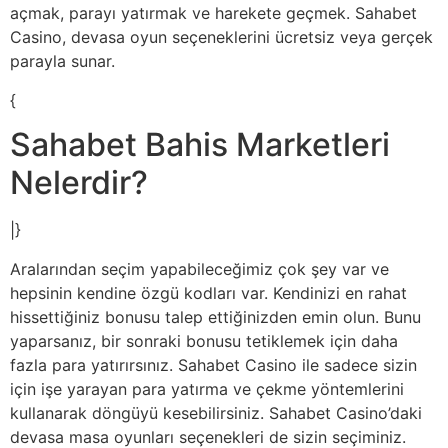
açmak, parayı yatırmak ve harekete geçmek. Sahabet
Casino, devasa oyun seçeneklerini ücretsiz veya gerçek
parayla sunar.
{
Sahabet Bahis Marketleri
Nelerdir?
|}
Aralarından seçim yapabileceğimiz çok şey var ve
hepsinin kendine özgü kodları var. Kendinizi en rahat
hissettiğiniz bonusu talep ettiğinizden emin olun. Bunu
yaparsanız, bir sonraki bonusu tetiklemek için daha
fazla para yatırırsınız. Sahabet Casino ile sadece sizin
için işe yarayan para yatırma ve çekme yöntemlerini
kullanarak döngüyü kesebilirsiniz. Sahabet Casino’daki
devasa masa oyunları seçenekleri de sizin seçiminiz.