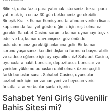
Bilin ki, daha fazla para yatırmak isterseniz, tekrar para
yatırmak için en az 30 gün beklemeniz gerekebilir.
Birleşik Krallık Kumar Komisyonu tarafından verilen lisans
kapsamında faaliyet gösterdiğimiz için reşit olmanız
gerekir. Sahabet Casino sorumlu kumar oynamayı teşvik
eder ve bu, kumar davranışınızı göz önünde
bulundurmanız gerektiği anlamına gelir. Bir kumar
sorunu yaşarsanız, kendini dışlama formuna başvurabilir
ve sadece eğlence için oynayabilirsiniz! Sahabet Casino,
oyunculara nakit bonuslar, depozitosuz bonuslar ve
yeniden yükleme bonusları dahil olmak üzere çeşitli
farklı bonuslar sunar. Sahabet Casino, oyuncuları
cezbetmek için her zaman yeni ve heyecan verici
fırsatlar arar ve bunlar şunları içerir:
Sahabet Yeni Giriş Güvenilir
Bahis Sitesi mi?