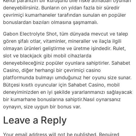
Kendi paranızın bir kuruşunu bile riske atmadan oyunları
deneyebilirsiniz. Bunların on yıldan fazla bir süredir
çevrimiçi kumarhaneler tarafından sunulan en popüler
bonuslardan bazıları olmasına şaşmamalı.
Gabon Electrolyte Shot, tüm dünyada mevcut ve talep
gören şifalı otlar, vitaminler, mineraller ve ilaçla ilgili
olmayan ürünleri geliştirme ve üretme işindedir. Rulet,
slot ve blackjack gibi mobil cihazlarda
deneyebileceğiniz popüler oyunlara sahiptirler. Sahabet
Casino, diğer herhangi bir çevrimiçi casino
platformunda bulmayı umduğunuz her oyunu size sunar.
Bütçesi kısıtlı oyuncular için Sahabet Casino, mobil
deneyiminizden en iyi şekilde yararlanmanızı sağlayacak
bir kumarhane bonuslarına sahiptir.Nasıl oynarsanız
oynayın, size uygun bir bonus var.
Leave a Reply
Your email address will not be published.
Required