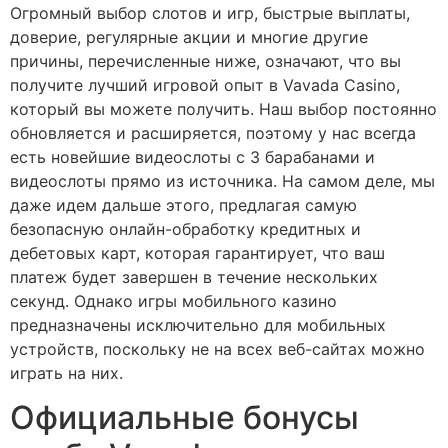
Огромный выбор слотов и игр, быстрые выплаты,
доверие, регулярные акции и многие другие
причины, перечисленные ниже, означают, что вы
получите лучший игровой опыт в Vavada Casino,
который вы можете получить. Наш выбор постоянно
обновляется и расширяется, поэтому у нас всегда
есть новейшие видеослоты с 3 барабанами и
видеослоты прямо из источника. На самом деле, мы
даже идем дальше этого, предлагая самую
безопасную онлайн-обработку кредитных и
дебетовых карт, которая гарантирует, что ваш
платеж будет завершен в течение нескольких
секунд. Однако игры мобильного казино
предназначены исключительно для мобильных
устройств, поскольку не на всех веб-сайтах можно
играть на них.
Официальные бонусы