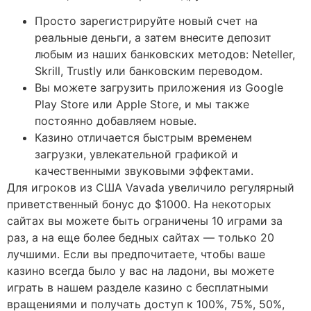
Просто зарегистрируйте новый счет на
реальные деньги, а затем внесите депозит
любым из наших банковских методов: Neteller,
Skrill, Trustly или банковским переводом.
Вы можете загрузить приложения из Google
Play Store или Apple Store, и мы также
постоянно добавляем новые.
Казино отличается быстрым временем
загрузки, увлекательной графикой и
качественными звуковыми эффектами.
Для игроков из США Vavada увеличило регулярный
приветственный бонус до $1000. На некоторых
сайтах вы можете быть ограничены 10 играми за
раз, а на еще более бедных сайтах — только 20
лучшими. Если вы предпочитаете, чтобы ваше
казино всегда было у вас на ладони, вы можете
играть в нашем разделе казино с бесплатными
вращениями и получать доступ к 100%, 75%, 50%,