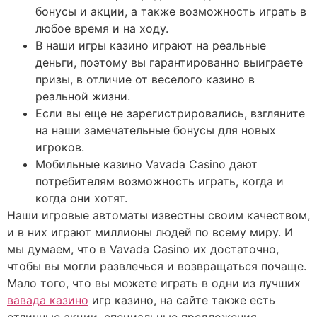
бонусы и акции, а также возможность играть в
любое время и на ходу.
В наши игры казино играют на реальные
деньги, поэтому вы гарантированно выиграете
призы, в отличие от веселого казино в
реальной жизни.
Если вы еще не зарегистрировались, взгляните
на наши замечательные бонусы для новых
игроков.
Мобильные казино Vavada Casino дают
потребителям возможность играть, когда и
когда они хотят.
Наши игровые автоматы известны своим качеством,
и в них играют миллионы людей по всему миру. И
мы думаем, что в Vavada Casino их достаточно,
чтобы вы могли развлечься и возвращаться почаще.
Мало того, что вы можете играть в одни из лучших
вавада казино
игр казино, на сайте также есть
отличные акции, специальные предложения,