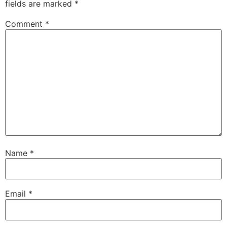
fields are marked
*
Comment
*
Name
*
Email
*