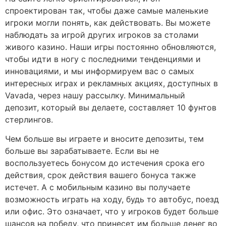
спроектирован так, чтобы даже самые маленькие
игроки могли понять, как действовать. Вы можете
наблюдать за игрой других игроков за столами
живого казино. Наши игры постоянно обновляются,
чтобы идти в ногу с последними тенденциями и
инновациями, и мы информируем вас о самых
интересных играх и рекламных акциях, доступных в
Vavada, через нашу рассылку. Минимальный
депозит, который вы делаете, составляет 10 фунтов
стерлингов.
Чем больше вы играете и вносите депозиты, тем
больше вы зарабатываете. Если вы не
воспользуетесь бонусом до истечения срока его
действия, срок действия вашего бонуса также
истечет. А с мобильным казино вы получаете
возможность играть на ходу, будь то автобус, поезд
или офис. Это означает, что у игроков будет больше
шансов на победу, что принесет им больше денег во