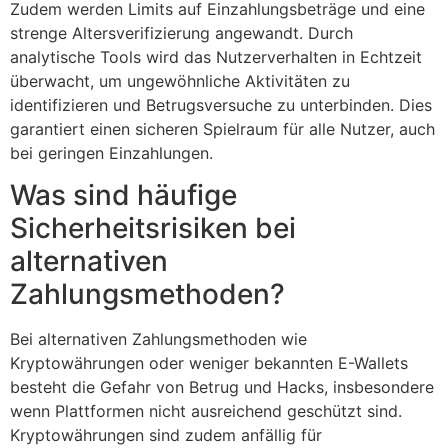
Zudem werden Limits auf Einzahlungsbeträge und eine
strenge Altersverifizierung angewandt. Durch
analytische Tools wird das Nutzerverhalten in Echtzeit
überwacht, um ungewöhnliche Aktivitäten zu
identifizieren und Betrugsversuche zu unterbinden. Dies
garantiert einen sicheren Spielraum für alle Nutzer, auch
bei geringen Einzahlungen.
Was sind häufige
Sicherheitsrisiken bei
alternativen
Zahlungsmethoden?
Bei alternativen Zahlungsmethoden wie
Kryptowährungen oder weniger bekannten E-Wallets
besteht die Gefahr von Betrug und Hacks, insbesondere
wenn Plattformen nicht ausreichend geschützt sind.
Kryptowährungen sind zudem anfällig für