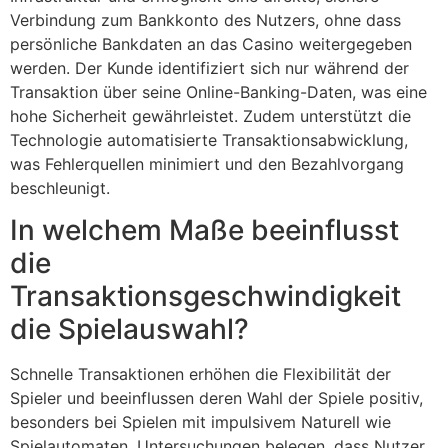
Verbindung zum Bankkonto des Nutzers, ohne dass
persönliche Bankdaten an das Casino weitergegeben
werden. Der Kunde identifiziert sich nur während der
Transaktion über seine Online-Banking-Daten, was eine
hohe Sicherheit gewährleistet. Zudem unterstützt die
Technologie automatisierte Transaktionsabwicklung,
was Fehlerquellen minimiert und den Bezahlvorgang
beschleunigt.
In welchem Maße beeinflusst
die
Transaktionsgeschwindigkeit
die Spielauswahl?
Schnelle Transaktionen erhöhen die Flexibilität der
Spieler und beeinflussen deren Wahl der Spiele positiv,
besonders bei Spielen mit impulsivem Naturell wie
Spielautomaten. Untersuchungen belegen, dass Nutzer,