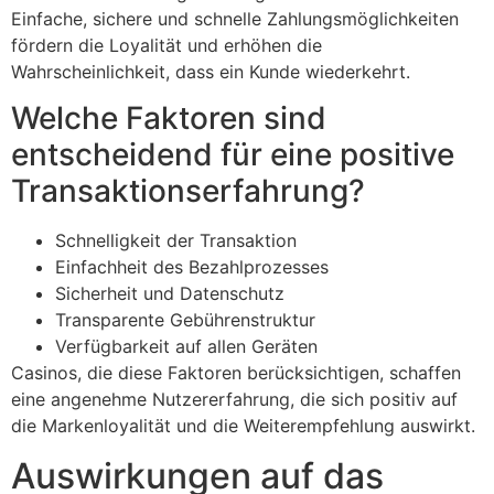
Einfache, sichere und schnelle Zahlungsmöglichkeiten
fördern die Loyalität und erhöhen die
Wahrscheinlichkeit, dass ein Kunde wiederkehrt.
Welche Faktoren sind
entscheidend für eine positive
Transaktionserfahrung?
Schnelligkeit der Transaktion
Einfachheit des Bezahlprozesses
Sicherheit und Datenschutz
Transparente Gebührenstruktur
Verfügbarkeit auf allen Geräten
Casinos, die diese Faktoren berücksichtigen, schaffen
eine angenehme Nutzererfahrung, die sich positiv auf
die Markenloyalität und die Weiterempfehlung auswirkt.
Auswirkungen auf das