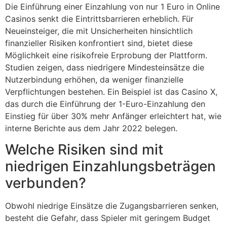
Die Einführung einer Einzahlung von nur 1 Euro in Online
Casinos senkt die Eintrittsbarrieren erheblich. Für
Neueinsteiger, die mit Unsicherheiten hinsichtlich
finanzieller Risiken konfrontiert sind, bietet diese
Möglichkeit eine risikofreie Erprobung der Plattform.
Studien zeigen, dass niedrigere Mindesteinsätze die
Nutzerbindung erhöhen, da weniger finanzielle
Verpflichtungen bestehen. Ein Beispiel ist das Casino X,
das durch die Einführung der 1-Euro-Einzahlung den
Einstieg für über 30% mehr Anfänger erleichtert hat, wie
interne Berichte aus dem Jahr 2022 belegen.
Welche Risiken sind mit
niedrigen Einzahlungsbeträgen
verbunden?
Obwohl niedrige Einsätze die Zugangsbarrieren senken,
besteht die Gefahr, dass Spieler mit geringem Budget