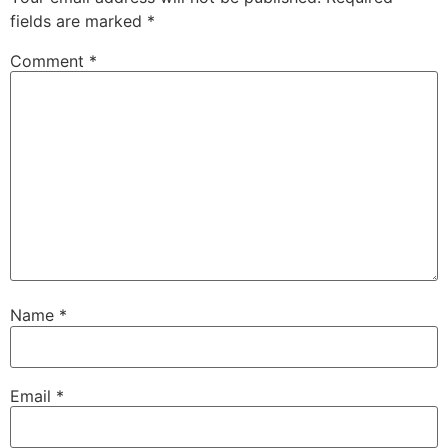
fields are marked
*
Comment
*
Name
*
Email
*