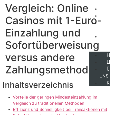
Vergleich: Online
HOME
LEIST
Casinos mit 1-Euro-
ÜBER
Einzahlung und
UNS
KONTA
Sofortüberweisung
versus andere
HO
LEI
Zahlungsmethoden
ÜB
UNS
Inhaltsverzeichnis
KO
Vorteile der geringen Mindesteinzahlung im
Vergleich zu traditionellen Methoden
Effizienz und Schnelligkeit bei Transaktionen mit