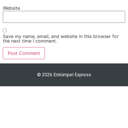
Website
Save my name, email, and website in this browser for
the next time I comment.
© 2026 Entrümpel Express