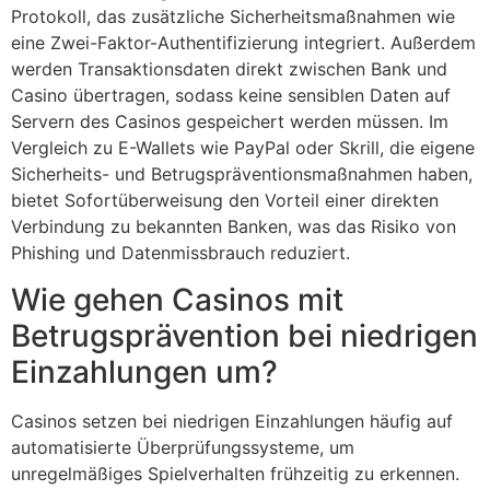
Protokoll, das zusätzliche Sicherheitsmaßnahmen wie
eine Zwei-Faktor-Authentifizierung integriert. Außerdem
werden Transaktionsdaten direkt zwischen Bank und
Casino übertragen, sodass keine sensiblen Daten auf
Servern des Casinos gespeichert werden müssen. Im
Vergleich zu E-Wallets wie PayPal oder Skrill, die eigene
Sicherheits- und Betrugspräventionsmaßnahmen haben,
bietet Sofortüberweisung den Vorteil einer direkten
Verbindung zu bekannten Banken, was das Risiko von
Phishing und Datenmissbrauch reduziert.
Wie gehen Casinos mit
Betrugsprävention bei niedrigen
Einzahlungen um?
Casinos setzen bei niedrigen Einzahlungen häufig auf
automatisierte Überprüfungssysteme, um
unregelmäßiges Spielverhalten frühzeitig zu erkennen.