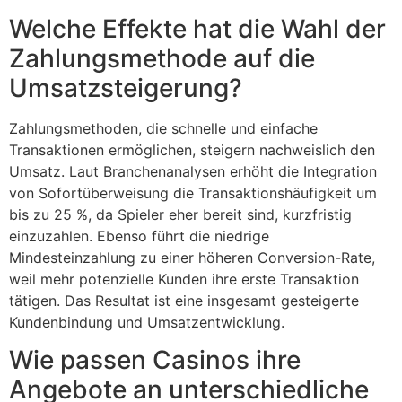
Welche Effekte hat die Wahl der
Zahlungsmethode auf die
Umsatzsteigerung?
Zahlungsmethoden, die schnelle und einfache
Transaktionen ermöglichen, steigern nachweislich den
Umsatz. Laut Branchenanalysen erhöht die Integration
von Sofortüberweisung die Transaktionshäufigkeit um
bis zu 25 %, da Spieler eher bereit sind, kurzfristig
einzuzahlen. Ebenso führt die niedrige
Mindesteinzahlung zu einer höheren Conversion-Rate,
weil mehr potenzielle Kunden ihre erste Transaktion
tätigen. Das Resultat ist eine insgesamt gesteigerte
Kundenbindung und Umsatzentwicklung.
Wie passen Casinos ihre
Angebote an unterschiedliche