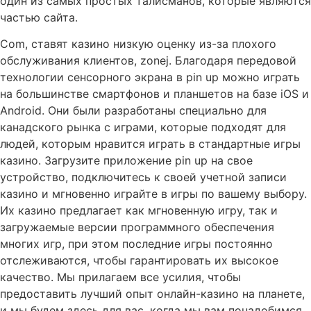
один из самых простых талисманов, которые являются
частью сайта.
Com, ставят казино низкую оценку из-за плохого
обслуживания клиентов, zonej. Благодаря передовой
технологии сенсорного экрана в pin up можно играть
на большинстве смартфонов и планшетов на базе iOS и
Android. Они были разработаны специально для
канадского рынка с играми, которые подходят для
людей, которым нравится играть в стандартные игры
казино. Загрузите приложение pin up на свое
устройство, подключитесь к своей учетной записи
казино и мгновенно играйте в игры по вашему выбору.
Их казино предлагает как мгновенную игру, так и
загружаемые версии программного обеспечения
многих игр, при этом последние игры постоянно
отслеживаются, чтобы гарантировать их высокое
качество. Мы прилагаем все усилия, чтобы
предоставить лучший опыт онлайн-казино на планете,
и мы будем здесь для вас, когда мы вам понадобимся.