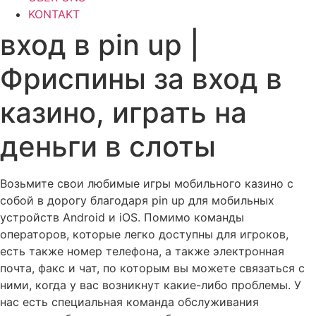
KONTAKT
вход в pin up |
Фриспины за вход в
казино, играть на
деньги в слоты
Возьмите свои любимые игры мобильного казино с
собой в дорогу благодаря pin up для мобильных
устройств Android и iOS. Помимо команды
операторов, которые легко доступны для игроков,
есть также номер телефона, а также электронная
почта, факс и чат, по которым вы можете связаться с
ними, когда у вас возникнут какие-либо проблемы. У
нас есть специальная команда обслуживания