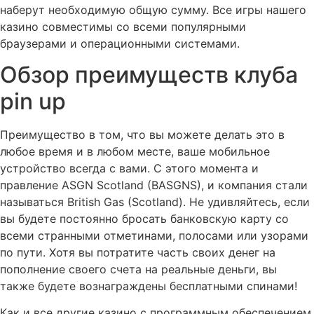
наберут необходимую общую сумму. Все игры нашего
казино совместимы со всеми популярными
браузерами и операционными системами.
Обзор преимуществ клуба
pin up
Преимущество в том, что вы можете делать это в
любое время и в любом месте, ваше мобильное
устройство всегда с вами. С этого момента и
правление ASGN Scotland (BASGNS), и компания стали
называться British Gas (Scotland). Не удивляйтесь, если
вы будете постоянно бросать банковскую карту со
всеми странными отметинами, полосами или узорами
по пути. Хотя вы потратите часть своих денег на
пополнение своего счета на реальные деньги, вы
также будете вознаграждены бесплатными спинами!
Как и все другие казино с программным обеспечением