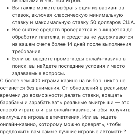
выплатами и честной игрой.
Вы также можете выбрать один из вариантов
ставок, включая классическую минимальную
ставку и максимальную ставку 50 долларов США.
Все снятие средств проверяется и очищается до
обработки платежа, и средства не удерживаются
на вашем счете более 14 дней после выполнения
требования.
Если вы введете промо-коды онлайн-казино в
поиск, вы найдете последние условия и часто
задаваемые вопросы.
С более чем 400 играми казино на выбор, никто не
останется без внимания. От обновлений в реальном
времени до возможности делать ставки, вращать
барабаны и зарабатывать реальные выигрыши — это
способ играть в игры онлайн-казино, чтобы получить
наилучшие игровые впечатления. Или вы ищете
онлайн-казино, которому можно доверять, чтобы
предложить вам самые лучшие игровые автоматы?