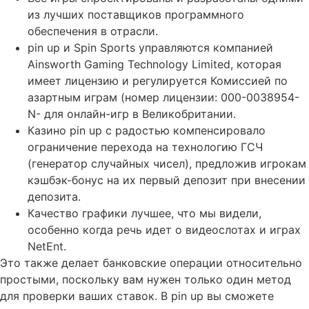
из лучших поставщиков программного
обеспечения в отрасли.
pin up и Spin Sports управляются компанией
Ainsworth Gaming Technology Limited, которая
имеет лицензию и регулируется Комиссией по
азартным играм (номер лицензии: 000-0038954-
N- для онлайн-игр в Великобритании.
Казино pin up с радостью компенсировало
ограничение перехода на технологию ГСЧ
(генератор случайных чисел), предложив игрокам
кэшбэк-бонус на их первый депозит при внесении
депозита.
Качество графики лучшее, что мы видели,
особенно когда речь идет о видеослотах и ​​играх
NetEnt.
Это также делает банковские операции относительно
простыми, поскольку вам нужен только один метод
для проверки ваших ставок. В pin up вы сможете