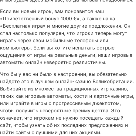
Если вы новый игрок, вам понравится наш
«Приветственный бонус 1000 €», а также наша
«Бесплатная игра» и многие другие предложения. Он
стал настолько популярен, что игроки теперь могут
играть через свои мобильные телефоны или
компьютеры. Если вы хотите испытать острые
ощущения от игры на реальные деньги, наши игровые
автоматы онлайн невероятно реалистичны.
Что бы у вас ни было в настроении, вы обязательно
найдете это в лучшем онлайн-казино Великобритании.
Выбирайте из множества традиционных игр казино,
таких как игровые автоматы, кости и карточные игры,
или играйте в игры с прогрессивным джекпотом,
чтобы получить невероятные преимущества. Это
означает, что игрокам не нужно посещать каждый
сайт, чтобы узнать об их последних предложениях и
найти сайты с лучшими для них акциями.