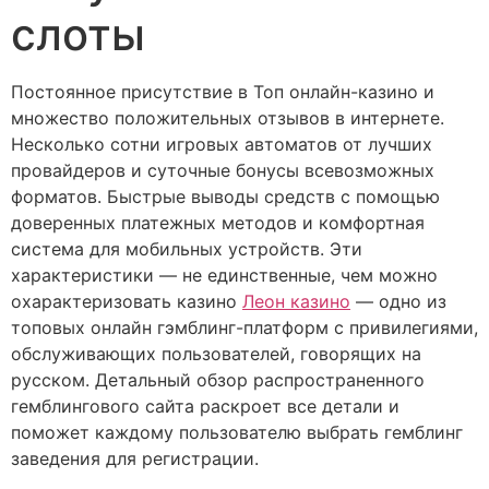
слоты
Постоянное присутствие в Топ онлайн-казино и
множество положительных отзывов в интернете.
Несколько сотни игровых автоматов от лучших
провайдеров и суточные бонусы всевозможных
форматов. Быстрые выводы средств с помощью
доверенных платежных методов и комфортная
система для мобильных устройств. Эти
характеристики — не единственные, чем можно
охарактеризовать казино
Леон казино
— одно из
топовых онлайн гэмблинг-платформ с привилегиями,
обслуживающих пользователей, говорящих на
русском. Детальный обзор распространенного
гемблингового сайта раскроет все детали и
поможет каждому пользователю выбрать гемблинг
заведения для регистрации.