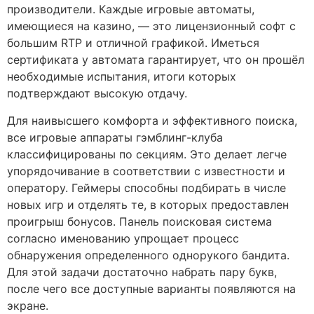
производители. Каждые игровые автоматы,
имеющиеся на казино, — это лицензионный софт с
большим RTP и отличной графикой. Иметься
сертификата у автомата гарантирует, что он прошёл
необходимые испытания, итоги которых
подтверждают высокую отдачу.
Для наивысшего комфорта и эффективного поиска,
все игровые аппараты гэмблинг-клуба
классифицированы по секциям. Это делает легче
упорядочивание в соответствии с известности и
оператору. Геймеры способны подбирать в числе
новых игр и отделять те, в которых предоставлен
проигрыш бонусов. Панель поисковая система
согласно именованию упрощает процесс
обнаружения определенного однорукого бандита.
Для этой задачи достаточно набрать пару букв,
после чего все доступные варианты появляются на
экране.