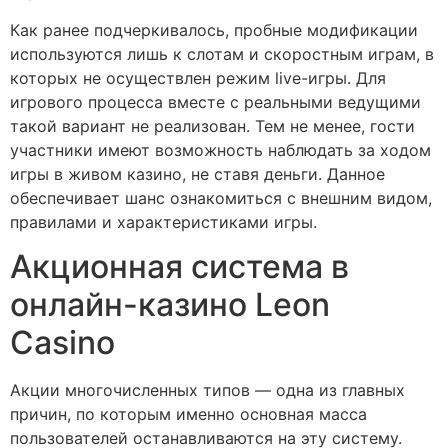
Как ранее подчеркивалось, пробные модификации
используются лишь к слотам и скоростным играм, в
которых не осуществлен режим live-игры. Для
игрового процесса вместе с реальными ведущими
такой вариант не реализован. Тем не менее, гости
участники имеют возможность наблюдать за ходом
игры в живом казино, не ставя деньги. Данное
обеспечивает шанс ознакомиться с внешним видом,
правилами и характеристиками игры.
Акционная система в
онлайн-казино Leon
Casino
Акции многочисленных типов — одна из главных
причин, по которым именно основная масса
пользователей останавливаются на эту систему.