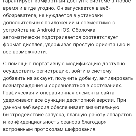
гарантирует комфортный доступ к системе в любое
время и в где угодно. Он запускается в веб-
обозревателе, не нуждается в установки
дополнительных приложений и совместимо с
устройств на Android и iOS. Оболочка
автоматически подстраивается соответствует
формат дисплея, удерживая простую ориентацию и
все возможности.
С помощью портативную модификацию доступно
осуществить регистрацию, войти в систему,
добавить на аккаунт, получить добычу, активировать
вознаграждения и соревноваться в состязаниях.
Графическая и операционная элементы сайта
удерживают все функции десктопной версии. При
данном веб версия обеспечивает значительную
быстродействие запуска, плавную работу аппаратов
и конфиденциальность сеансов благодаря
встроенным протоколам шифрования.