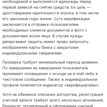
необходимой и выполняется единожды перед
первой заявкой на снятие средств. Ее цель —
удостоверение идентичности игрока, в том числе
его законный годы жизни. Суть верификации
заключается в отправке пользователем
необходимых снимков документов и фото с
документами возле лица. В случае нужды
департамент защиты имеет право запросить
изображение карты банка с закрытыми
индивидуальными сведениями.
Проверка требует минимальный период времени.
По завершении ее завершения пользователь
принимает оповещение о исходе на e-mail либо в
текстовом сообщении. Также, в индивидуальном
профиле появляется индикатор «верифицирован».
Хотя на объемное описание алгоритма, регистрация
учетной записи требует всего несколько мгновений.
Результат, проявленный в оформлении учетной