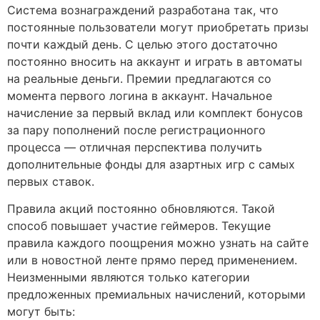
Система вознаграждений разработана так, что
постоянные пользователи могут приобретать призы
почти каждый день. С целью этого достаточно
постоянно вносить на аккаунт и играть в автоматы
на реальные деньги. Премии предлагаются со
момента первого логина в аккаунт. Начальное
начисление за первый вклад или комплект бонусов
за пару пополнений после регистрационного
процесса — отличная перспектива получить
дополнительные фонды для азартных игр с самых
первых ставок.
Правила акций постоянно обновляются. Такой
способ повышает участие геймеров. Текущие
правила каждого поощрения можно узнать на сайте
или в новостной ленте прямо перед применением.
Неизменными являются только категории
предложенных премиальных начислений, которыми
могут быть: