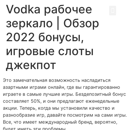
Vodka рабочее
зеркало | Обзор
2022 бонусы,
игровые слоты
джекпот
Это замечательная возможность насладиться
азартными играми онлайн, где вы гарантированно
играете в самые лучшие игры. Бездепозитный бонус
составляет 50%, и они предлагают еженедельные
акции. Теперь, когда мы установили качество и
разнообразие игр, давайте посмотрим на сами игры.
Все, что имеет международный бренд, вероятно,
будет иметь эти проблемы.