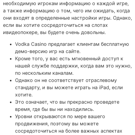
необходимую игрокам информацию о каждой игре,
а также информацию о том, чего им ожидать, когда
они входят в определенные настройки игры. Однако,
если вы хотите сосредоточиться на слотах
ивидеопокере, вы будете очень довольны.
Vodka Casino предлагает клиентам бесплатную
демо-версию игр на сайте.
Кроме того, у вас есть мгновенный доступ к
нашей службе поддержки, когда вам это нужно,
по нескольким каналам.
Однако он не соответствует отраслевому
стандарту, и вы можете играть на iPad, если
хотите.
Это означает, что вы прекрасно проведете
время, где бы вы ни находились.
Уровни открываются по мере вашего
продвижения, поэтому вы можете
сосредоточиться на более важных аспектах