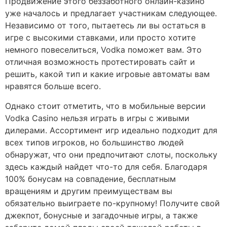
Продвижение этого беззаботного онлайн-казино
уже началось и предлагает участникам следующее.
Независимо от того, пытаетесь ли вы остаться в
игре с высокими ставками, или просто хотите
немного повеселиться, Vodka поможет вам. Это
отличная возможность протестировать сайт и
решить, какой тип и какие игровые автоматы вам
нравятся больше всего.
Однако стоит отметить, что в мобильные версии
Vodka Casino нельзя играть в игры с живыми
дилерами. Ассортимент игр идеально подходит для
всех типов игроков, но большинство людей
обнаружат, что они предпочитают слоты, поскольку
здесь каждый найдет что-то для себя. Благодаря
100% бонусам на совпадение, бесплатным
вращениям и другим преимуществам вы
обязательно выиграете по-крупному! Получите свой
джекпот, бонусные и загадочные игры, а также