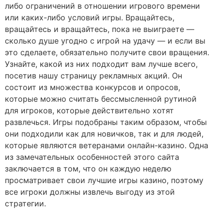
либо ограничений в отношении игрового времени
или каких-либо условий игры. Вращайтесь,
вращайтесь и вращайтесь, пока не выиграете —
сколько душе угодно с игрой на удачу — и если вы
это сделаете, обязательно получите свои вращения.
Узнайте, какой из них подходит вам лучше всего,
посетив нашу страницу рекламных акций. Он
состоит из множества конкурсов и опросов,
которые можно считать бессмысленной рутиной
для игроков, которые действительно хотят
развлечься. Игры подобраны таким образом, чтобы
они подходили как для новичков, так и для людей,
которые являются ветеранами онлайн-казино. Одна
из замечательных особенностей этого сайта
заключается в том, что он каждую неделю
просматривает свои лучшие игры казино, поэтому
все игроки должны извлечь выгоду из этой
стратегии.