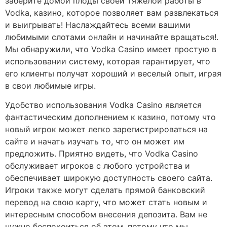
заберите домой плоды своей тяжелой работы в
Vodka, казино, которое позволяет вам развлекаться
и выигрывать! Наслаждайтесь всеми вашими
любимыми слотами онлайн и начинайте вращаться!.
Мы обнаружили, что Vodka Casino имеет простую в
использовании систему, которая гарантирует, что
его клиенты получат хороший и веселый опыт, играя
в свои любимые игры.
Удобство использования Vodka Casino является
фантастическим дополнением к казино, потому что
новый игрок может легко зарегистрироваться на
сайте и начать изучать то, что он может им
предложить. Приятно видеть, что Vodka Casino
обслуживает игроков с любого устройства и
обеспечивает широкую доступность своего сайта.
Игроки также могут сделать прямой банковский
перевод на свою карту, что может стать новым и
интересным способом внесения депозита. Вам не
нужно беспокоиться об этом, потому что мы