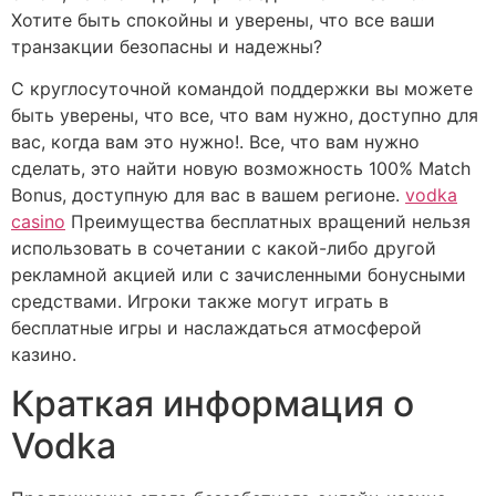
Хотите быть спокойны и уверены, что все ваши
транзакции безопасны и надежны?
С круглосуточной командой поддержки вы можете
быть уверены, что все, что вам нужно, доступно для
вас, когда вам это нужно!. Все, что вам нужно
сделать, это найти новую возможность 100% Match
Bonus, доступную для вас в вашем регионе.
vodka
casino
Преимущества бесплатных вращений нельзя
использовать в сочетании с какой-либо другой
рекламной акцией или с зачисленными бонусными
средствами. Игроки также могут играть в
бесплатные игры и наслаждаться атмосферой
казино.
Краткая информация о
Vodka