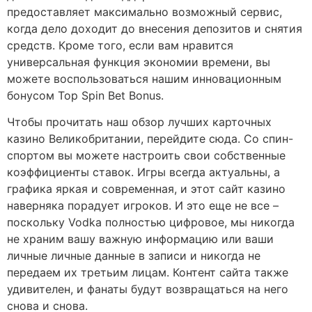
предоставляет максимально возможный сервис,
когда дело доходит до внесения депозитов и снятия
средств. Кроме того, если вам нравится
универсальная функция экономии времени, вы
можете воспользоваться нашим инновационным
бонусом Top Spin Bet Bonus.
Чтобы прочитать наш обзор лучших карточных
казино Великобритании, перейдите сюда. Со спин-
спортом вы можете настроить свои собственные
коэффициенты ставок. Игры всегда актуальны, а
графика яркая и современная, и этот сайт казино
наверняка порадует игроков. И это еще не все –
поскольку Vodka полностью цифровое, мы никогда
не храним вашу важную информацию или ваши
личные личные данные в записи и никогда не
передаем их третьим лицам. Контент сайта также
удивителен, и фанаты будут возвращаться на него
снова и снова.