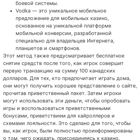
боевой системы.
Vodka — это уникальное мобильное
предложение для мобильных казино,
основанное на уникальной платформе
мобильной конверсии, разработанной
специально для владельцев Интернета,
планшетов и смартфонов.
Этот метод также предусматривает бесплатное
снятие средств после того, как игрок совершит
первую транзакцию на сумму 100 канадских
долларов. Для тех, кто предпочитает играть дома,
они могут получить хорошее представление о сайте,
прочитав приветственный пакет. Затем игроки
могут использовать эти деньги, чтобы опробовать
игры и воспользоваться приветственными
бонусами, приветствием для хайроллеров и
схемами лояльности. Это сделано для того, чтобы
вы, как игрок, были полностью проинформированы
о том, чего ожидать, присоединяясь к казино.