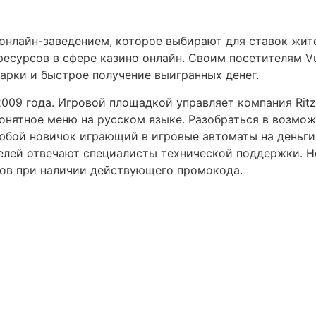
 онлайн-заведением, которое выбирают для ставок жит
есурсов в сфере казино онлайн. Своим посетителям Vu
арки и быстрое получение выигранных денег.
009 года. Игровой площадкой управляет компания Ritz
понятное меню на русском языке. Разобраться в возмо
бой новичок играющий в игровые автоматы на деньги.
елей отвечают специалисты технической поддержки. Н
ов при наличии действующего промокода.