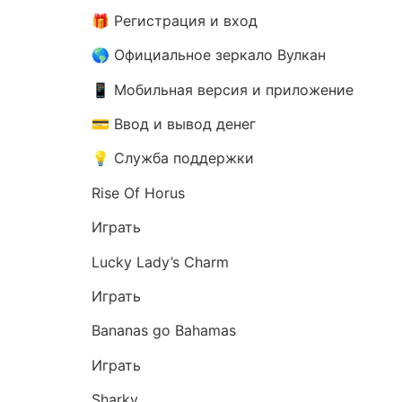
🎁 Регистрация и вход
🌎 Официальное зеркало Вулкан
📱 Мобильная версия и приложение
💳 Ввод и вывод денег
💡 Служба поддержки
Rise Of Horus
Играть
Lucky Lady’s Charm
Играть
Bananas go Bahamas
Играть
Sharky