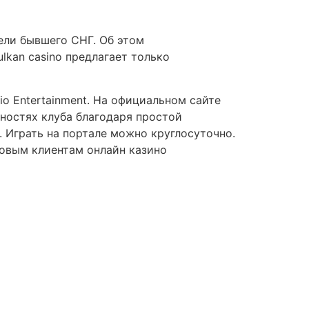
ели бывшего СНГ. Об этом
lkan casino предлагает только
io Entertainment. На официальном сайте
жностях клуба благодаря простой
 Играть на портале можно круглосуточно.
овым клиентам онлайн казино