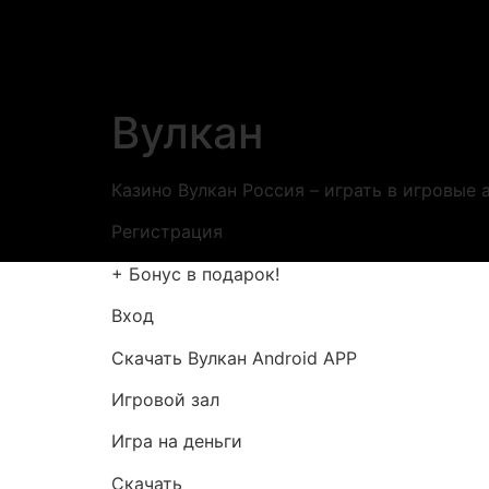
Вулкан
Казино Вулкан Россия – играть в игровые 
Регистрация
+ Бонус в подарок!
Вход
Скачать Вулкан Android APP
Игровой зал
Игра на деньги
Скачать