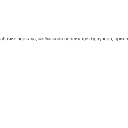
рабочие зеркала, мобильная версия для браузера, прил