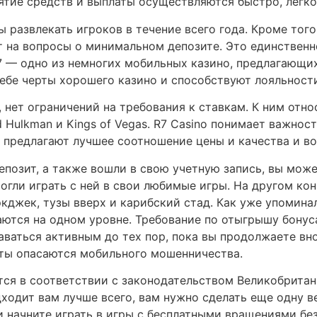
ятие средств и выплаты осуществляются быстро, легко
 развлекать игроков в течение всего года. Кроме тог
т на вопросы о минимальном депозите. Это единствен
R7 — одно из немногих мобильных казино, предлагающи
ебе черты хорошего казино и способствуют лояльност
 нет ограничений на требования к ставкам. К ним отно
od Hulkman и Kings of Vegas. R7 Casino понимает важно
предлагают лучшее соотношение цены и качества и во
депозит, а также вошли в свою учетную запись, вы мож
могли играть с ней в свои любимые игры. На другом ко
кджек, тузы вверх и карибский стад. Как уже упомина
аются на одном уровне. Требование по отыгрышу бонус
таваться активным до тех пор, пока вы продолжаете вн
йты опасаются мобильного мошенничества.
тся в соответствии с законодательством Великобритан
дходит вам лучше всего, вам нужно сделать еще одну в
 начните играть в игры с бесплатными вращениями без