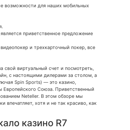
шие возможности для наших мобильных
я.
м является приветственное предложение
, видеопокер и трехкарточный покер, все
на свой виртуальный счет и посмотреть,
айн, с настоящими дилерами за столом, а
ючая Spin Sports) — это казино,
ты Европейского Союза. Приветственный
ованием Neteller. В этом обзоре мы
и впечатляет, хотя и не так красиво, как
кало казино R7