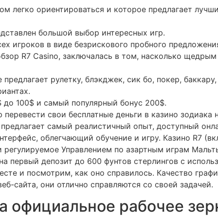
ом легко ориентироваться и которое предлагает луч
едставлен большой выбор интересных игр.
сех игроков в виде безрискового пробного предложени
бзор R7 Casino, заключалась в том, насколько щедры
предлагает рулетку, блэкджек, сик бо, покер, баккару
риантах.
$ до 100$ и самый популярный бонус 200$.
ю перевести свои бесплатные деньги в казино зодиака 
ng предлагает самый реалистичный опыт, доступный онл
терфейс, облегчающий обучение и игру. Казино R7 (вкл
и регулируемое Управлением по азартным играм Маль
на первый депозит до 600 фунтов стерлингов с использ
сте и посмотрим, как оно справилось. Качество график
еб-сайта, они отлично справляются со своей задачей.
а официальное рабочее зер