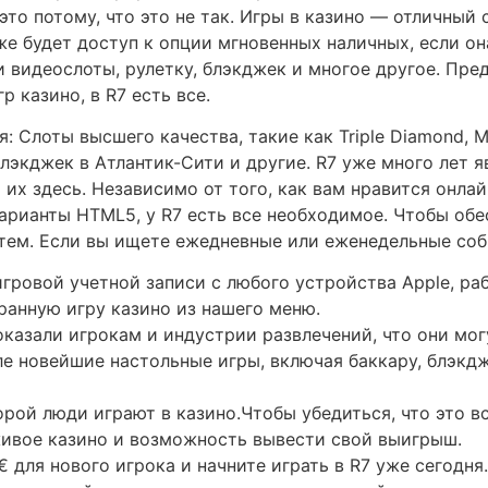
то потому, что это не так. Игры в казино — отличный
е будет доступ к опции мгновенных наличных, если он
 видеослоты, рулетку, блэкджек и многое другое. Пред
р казино, в R7 есть все.
я: Слоты высшего качества, такие как Triple Diamond, 
лэкджек в Атлантик-Сити и другие. R7 уже много лет 
 их здесь. Независимо от того, как вам нравится онла
рианты HTML5, у R7 есть все необходимое. Чтобы обе
ем. Если вы ищете ежедневные или еженедельные собы
игровой учетной записи с любого устройства Apple, ра
ранную игру казино из нашего меню.
казали игрокам и индустрии развлечений, что они мог
е новейшие настольные игры, включая баккару, блэкдже
рой люди играют в казино.Чтобы убедиться, что это все
живое казино и возможность вывести свой выигрыш.
 для нового игрока и начните играть в R7 уже сегодня.