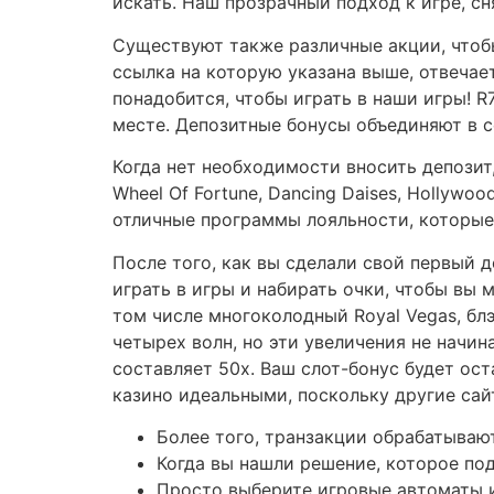
искать. Наш прозрачный подход к игре, сн
Существуют также различные акции, чтобы
ссылка на которую указана выше, отвечае
понадобится, чтобы играть в наши игры! 
месте. Депозитные бонусы объединяют в с
Когда нет необходимости вносить депозит,
Wheel Of Fortune, Dancing Daises, Hollywo
отличные программы лояльности, которые 
После того, как вы сделали свой первый 
играть в игры и набирать очки, чтобы вы 
том числе многоколодный Royal Vegas, блэ
четырех волн, но эти увеличения не начин
составляет 50х. Ваш слот-бонус будет ос
казино идеальными, поскольку другие са
Более того, транзакции обрабатываю
Когда вы нашли решение, которое по
Просто выберите игровые автоматы и