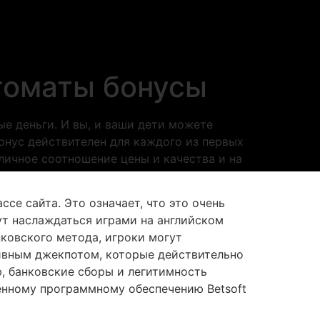
томаты бонусы
ые деньги. И вы, и ваши дети можете
Бонус действителен для каждого из первых
личное соотношение цены и качества и на
се сайта. Это означает, что это очень
ут наслаждаться играми на английском
ковского метода, игроки могут
ссивным джекпотом, которые действительно
, банковские сборы и легитимность
ренному программному обеспечению Betsoft